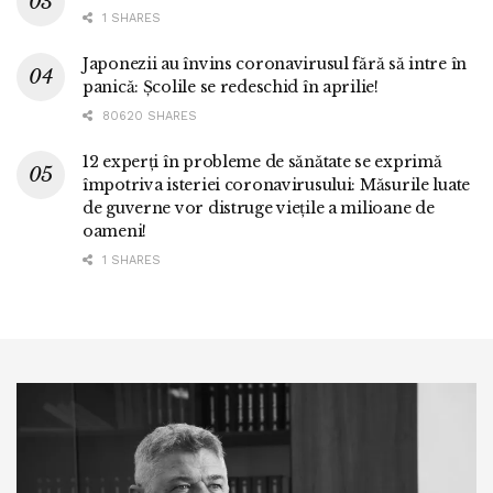
1 SHARES
Japonezii au învins coronavirusul fără să intre în
panică: Școlile se redeschid în aprilie!
80620 SHARES
12 experți în probleme de sănătate se exprimă
împotriva isteriei coronavirusului: Măsurile luate
de guverne vor distruge viețile a milioane de
oameni!
1 SHARES