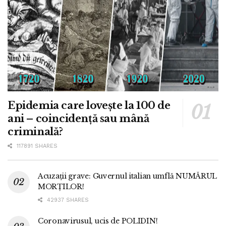
Epidemia care lovește la 100 de
ani – coincidență sau mână
criminală?
117891 SHARES
Acuzații grave: Guvernul italian umflă NUMĂRUL
MORȚILOR!
42937 SHARES
Coronavirusul, ucis de POLIDIN!