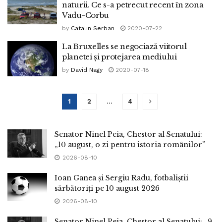
naturii. Ce s-a petrecut recent în zona
Vadu-Corbu
by
Catalin Serban
2020-07-22
La Bruxelles se negociază viitorul
planetei și protejarea mediului
by
David Nagy
2020-07-18
1
2
…
4
Senator Ninel Peia, Chestor al Senatului:
„10 august, o zi pentru istoria românilor”
2026-08-10
Ioan Ganea și Sergiu Radu, fotbaliștii
sărbătoriți pe 10 august 2026
2026-08-10
Senator Ninel Peia, Chestor al Senatului: „9