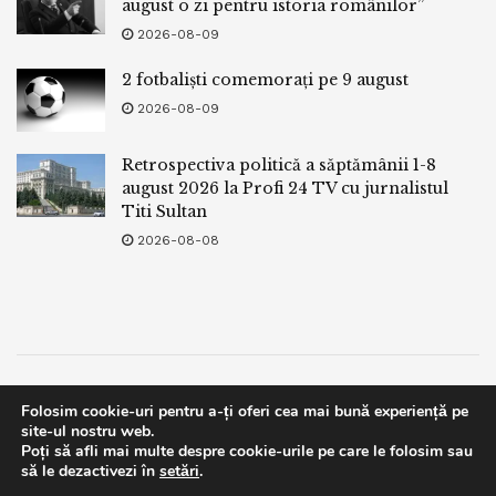
august o zi pentru istoria românilor”
2026-08-09
2 fotbaliști comemorați pe 9 august
2026-08-09
Retrospectiva politică a săptămânii 1-8
august 2026 la Profi 24 TV cu jurnalistul
Titi Sultan
2026-08-08
Termeni si conditii
Politica de confidentialitate
Folosim cookie-uri pentru a-ți oferi cea mai bună experiență pe
Facebook
Contact
site-ul nostru web.
Poți să afli mai multe despre cookie-urile pe care le folosim sau
This website uses GDPR cookies. By continuing to use this
să le dezactivezi în
setări
.
© 2019
bpnews
- Business & Politics News
bpnews
.
website you are giving consent to cookies being used. Visit our