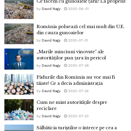
Ce facem cu gunoaiele țării? La propriu!
by
David Nagy
2020-08-01
România poluează cel mai mult din U.E.
din cauza gunoaielor
by
David Nagy
2020-07-31
„Marile minciuni vinovate” ale
autorităților pun țara în pericol
by
David Nagy
2020-07-26
Pădurile din România nu vor mai fi
tăiate! Ce a decis administrația
by
David Nagy
2020-07-24
Cum ne mint autoritățile despre
reciclare
by
David Nagy
2020-07-23
Sălbăticia turiștilor o întrece pe cea a