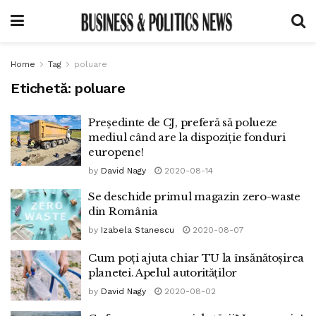
Home
Tag
poluare
Etichetă:
poluare
Președinte de CJ, preferă să polueze
mediul când are la dispoziție fonduri
europene!
by
David Nagy
2020-08-14
Se deschide primul magazin zero-waste
din România
by
Izabela Stanescu
2020-08-07
Cum poți ajuta chiar TU la însănătoșirea
planetei. Apelul autorităților
by
David Nagy
2020-08-02