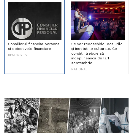
Consilierul financiar personal
Se vor redeschide localurile
si obiectivele financiare
și instituțiile culturale. Ce
condiții trebuie să
BPNEWS TV
îndeplinească de la 1
septembrie
NATIONAL