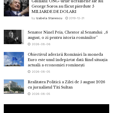
Giuliani: ONG-urile ucrainene ale lui
George Soros au făcut pierdute 5
MILIARDE DE DOLARI
by
Izabela Stanescu
2019-12-31
Senator Ninel Peia, Chestor al Senatului: „6
august, o zi pentru istoria românilor”
2026-08-06
Obiectivul aderării României la moneda
Euro este unul îndepărtat dată fiind situația
actuală a economiei românești
2026-08-05
Realitatea Politică a Zilei de 5 august 2026
cu jurnalistul Titi Sultan
2026-08-05