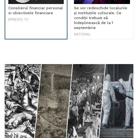
Consilierul financiar personal
Se vor redeschide localurile
si obiectivele financiare
și instituțiile culturale. Ce
condiții trebuie să
BPNEWS TV
îndeplinească de la 1
septembrie
NATIONAL