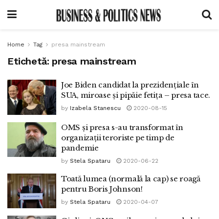
Home
Tag
presa mainstream
Etichetă:
presa mainstream
Joe Biden candidat la prezidențiale în
SUA, miroase și pipăie fetița – presa tace.
by
Izabela Stanescu
2020-08-15
OMS și presa s-au transformat în
organizații teroriste pe timp de
pandemie
by
Stela Spataru
2020-06-22
Toată lumea (normală la cap) se roagă
pentru Boris Johnson!
by
Stela Spataru
2020-04-07