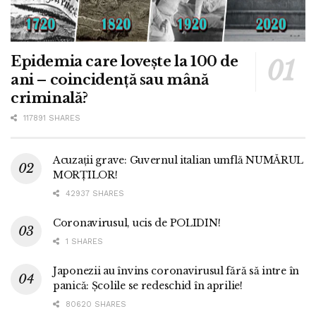
Epidemia care lovește la 100 de
ani – coincidență sau mână
criminală?
117891 SHARES
Acuzații grave: Guvernul italian umflă NUMĂRUL
MORȚILOR!
42937 SHARES
Coronavirusul, ucis de POLIDIN!
1 SHARES
Japonezii au învins coronavirusul fără să intre în
panică: Școlile se redeschid în aprilie!
80620 SHARES