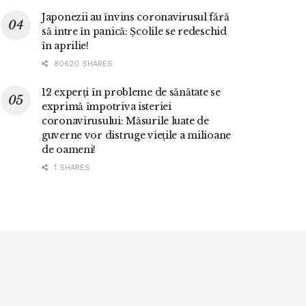
Japonezii au învins coronavirusul fără
să intre în panică: Școlile se redeschid
în aprilie!
80620 SHARES
12 experți în probleme de sănătate se
exprimă împotriva isteriei
coronavirusului: Măsurile luate de
guverne vor distruge viețile a milioane
de oameni!
1 SHARES