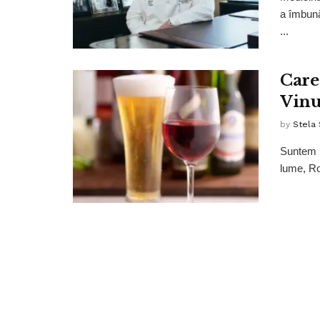
a îmbună
...
Care
Vinu
by
Stela
Suntem u
lume, Ro