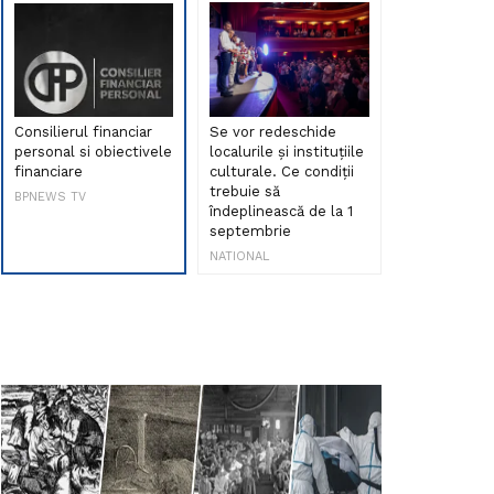
Consilierul financiar
Se vor redeschide
Debut de sen
personal si obiectivele
localurile și instituțiile
muzica româ
financiare
culturale. Ce condiții
Maria Peia r
trebuie să
Internetul la
BPNEWS TV
îndeplinească de la 1
ani!
septembrie
NATIONAL
NATIONAL