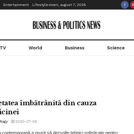
Entertainment
Lifestyle
vineri, august 7, 2026
 TV
World
Business
Science
etatea îmbătrânită din cauza
cinei
 Nagy
2020-07-06
 contemporană a reușit să dezvolte tehnici sofisticate pentru