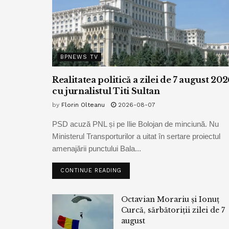
BPNEWS TV
Realitatea politică a zilei de 7 august 202
cu jurnalistul Titi Sultan
by
Florin Olteanu
2026-08-07
PSD acuză PNL și pe Ilie Bolojan de minciună. Nu
Ministerul Transporturilor a uitat în sertare proiectul
amenajării punctului Bala...
CONTINUE READING
Octavian Morariu și Ionuț
Curcă, sărbătoriții zilei de 7
august