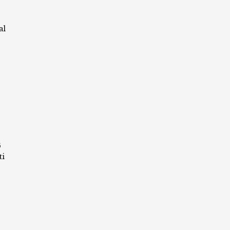
al
6
ti