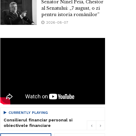
Senator Ninel Peia, Chestor
al Senatului: „7 august, o zi
pentru istoria românilor”
2026-08-07
CURRENTLY PLAYING
Consilierul financiar personal si
obiectivele financiare