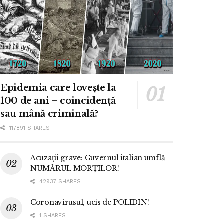
Epidemia care lovește la
100 de ani – coincidență
sau mână criminală?
117891 SHARES
Acuzații grave: Guvernul italian umflă
NUMĂRUL MORȚILOR!
42937 SHARES
Coronavirusul, ucis de POLIDIN!
1 SHARES