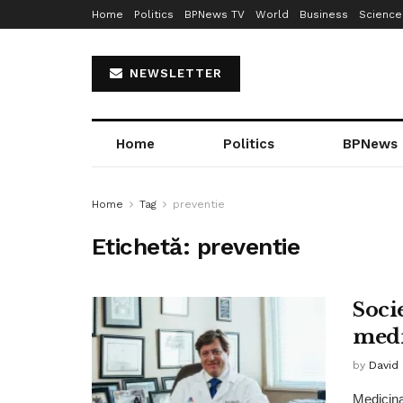
Home
Politics
BPNews TV
World
Business
Science
NEWSLETTER
Home
Politics
BPNews
Home
Tag
preventie
Etichetă:
preventie
Soci
medi
by
David
Medicina