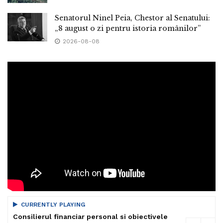
Senatorul Ninel Peia, Chestor al Senatului:
„8 august o zi pentru istoria românilor”
2026-08-08
CURRENTLY PLAYING
Consilierul financiar personal si obiectivele