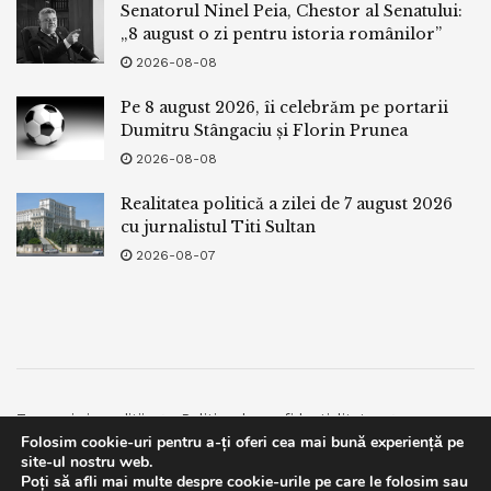
Senatorul Ninel Peia, Chestor al Senatului:
„8 august o zi pentru istoria românilor”
2026-08-08
Pe 8 august 2026, îi celebrăm pe portarii
Dumitru Stângaciu și Florin Prunea
2026-08-08
Realitatea politică a zilei de 7 august 2026
cu jurnalistul Titi Sultan
2026-08-07
Termeni si conditii
Politica de confidentialitate
Folosim cookie-uri pentru a-ți oferi cea mai bună experiență pe
Facebook
Contact
site-ul nostru web.
Poți să afli mai multe despre cookie-urile pe care le folosim sau
© 2019
bpnews
- Business & Politics News
bpnews
.