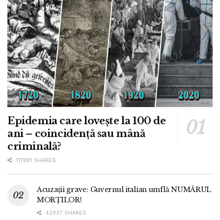
Epidemia care lovește la 100 de
ani – coincidență sau mână
criminală?
117891 SHARES
Acuzații grave: Guvernul italian umflă NUMĂRUL
MORȚILOR!
42937 SHARES