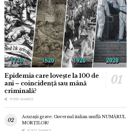
Epidemia care lovește la 100 de
ani – coincidență sau mână
criminală?
117891 SHARES
Acuzații grave: Guvernul italian umflă NUMĂRUL
MORȚILOR!
42937 SHARES