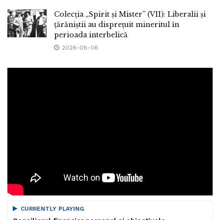
Colecția „Spirit și Mister” (VII): Liberalii și
țărăniștii au disprețuit mineritul în
perioada interbelică
2026-08-06
CURRENTLY PLAYING