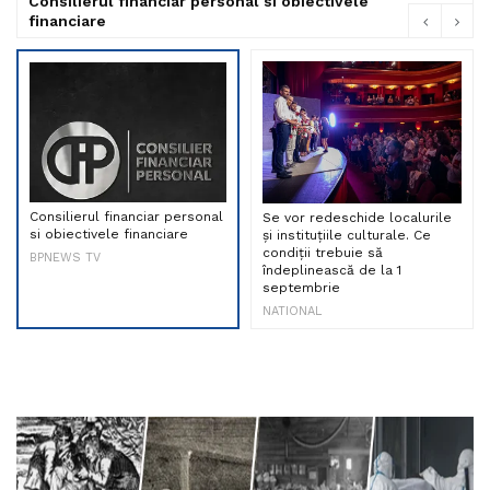
Consilierul financiar personal si obiectivele
financiare
Consilierul financiar personal
Se vor redeschide localurile
si obiectivele financiare
și instituțiile culturale. Ce
condiții trebuie să
BPNEWS TV
îndeplinească de la 1
septembrie
NATIONAL