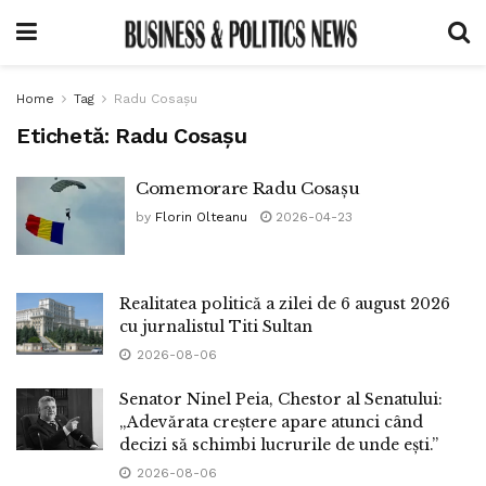
Home
Tag
Radu Cosașu
Etichetă:
Radu Cosașu
Comemorare Radu Cosașu
by
Florin Olteanu
2026-04-23
Realitatea politică a zilei de 6 august 2026
cu jurnalistul Titi Sultan
2026-08-06
Senator Ninel Peia, Chestor al Senatului:
„Adevărata creștere apare atunci când
decizi să schimbi lucrurile de unde ești.”
2026-08-06