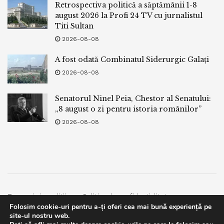
Retrospectiva politică a săptămânii 1-8
august 2026 la Profi 24 TV cu jurnalistul
Titi Sultan
2026-08-08
A fost odată Combinatul Siderurgic Galați
2026-08-08
Senatorul Ninel Peia, Chestor al Senatului:
„8 august o zi pentru istoria românilor”
2026-08-08
Termeni si conditii
Politica de confidentialitate
Folosim cookie-uri pentru a-ți oferi cea mai bună experiență pe
Facebook
Contact
site-ul nostru web.