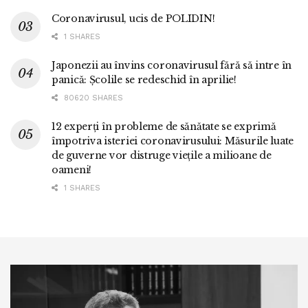
Coronavirusul, ucis de POLIDIN!
1 SHARES
Japonezii au învins coronavirusul fără să intre în
panică: Școlile se redeschid în aprilie!
80620 SHARES
12 experți în probleme de sănătate se exprimă
împotriva isteriei coronavirusului: Măsurile luate
de guverne vor distruge viețile a milioane de
oameni!
1 SHARES