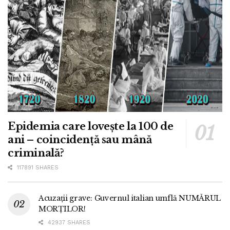
Epidemia care lovește la 100 de
ani – coincidență sau mână
criminală?
117891 SHARES
Acuzații grave: Guvernul italian umflă NUMĂRUL
MORȚILOR!
42937 SHARES