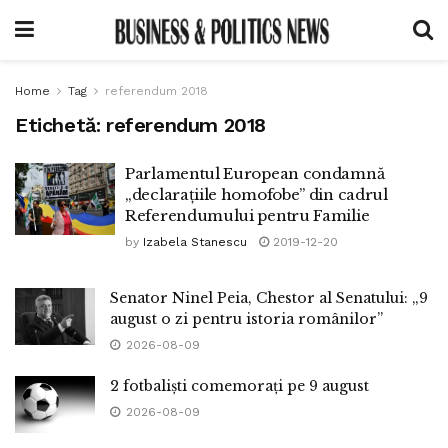
Home
Tag
referendum 2018
Etichetă:
referendum 2018
Parlamentul European condamnă
„declarațiile homofobe” din cadrul
Referendumului pentru Familie
by
Izabela Stanescu
2019-12-20
Senator Ninel Peia, Chestor al Senatului: „9
august o zi pentru istoria românilor”
2026-08-09
2 fotbaliști comemorați pe 9 august
2026-08-09