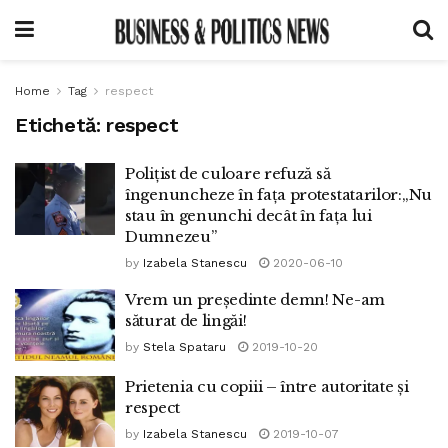
Home
Tag
respect
Etichetă:
respect
Polițist de culoare refuză să
îngenuncheze în fața protestatarilor:„Nu
stau în genunchi decât în fața lui
Dumnezeu”
by
Izabela Stanescu
2020-06-10
Vrem un președinte demn! Ne-am
săturat de lingăi!
by
Stela Spataru
2019-10-20
Prietenia cu copiii – între autoritate și
respect
by
Izabela Stanescu
2019-10-07