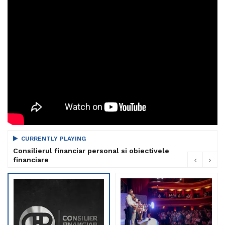
CURRENTLY PLAYING
Consilierul financiar personal si obiectivele
financiare