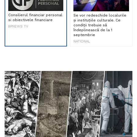
Consilierul financiar personal
Se vor redeschide localurile
si obiectivele financiare
și instituțiile culturale. Ce
condiții trebuie să
BPNEWS TV
îndeplinească de la 1
septembrie
NATIONAL