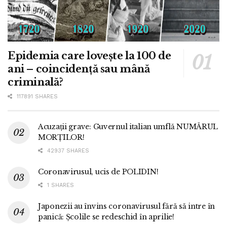
Epidemia care lovește la 100 de
ani – coincidență sau mână
criminală?
117891 SHARES
Acuzații grave: Guvernul italian umflă NUMĂRUL
MORȚILOR!
42937 SHARES
Coronavirusul, ucis de POLIDIN!
1 SHARES
Japonezii au învins coronavirusul fără să intre în
panică: Școlile se redeschid în aprilie!