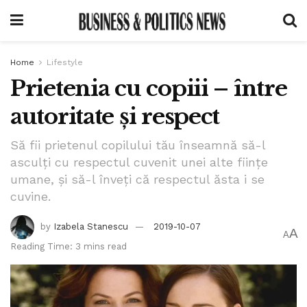
Home
Lifestyle
Prietenia cu copiii – între
autoritate și respect
Să fii prietenul copilului tău înseamnă să-l
asculți cu respectul cuvenit unei alte ființe
umane, și să-l înveți că respectul ăsta i se
cuvine.
by
Izabela Stanescu
2019-10-07
A
A
Reading Time: 3 mins read