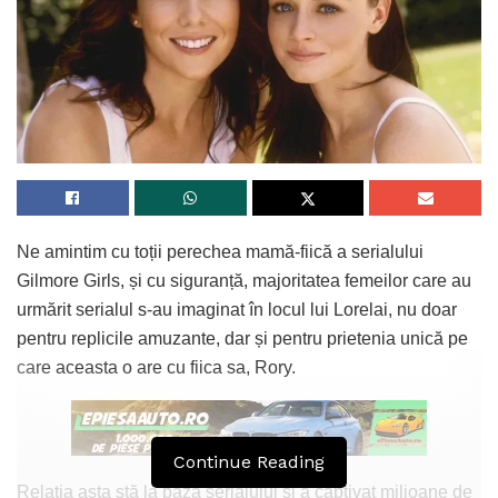
Ne amintim cu toții perechea mamă-fiică a serialului
Gilmore Girls, și cu siguranță, majoritatea femeilor care au
urmărit serialul s-au imaginat în locul lui Lorelai, nu doar
pentru replicile amuzante, dar și pentru prietenia unică pe
care aceasta o are cu fiica sa, Rory.
Continue Reading
Relația asta stă la baza serialului și a captivat milioane de