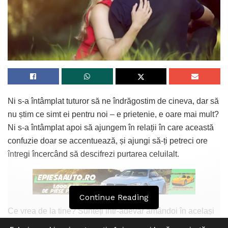
Ni s-a întâmplat tuturor să ne îndrăgostim de cineva, dar să
nu știm ce simt ei pentru noi – e prietenie, e oare mai mult?
Ni s-a întâmplat apoi să ajungem în relații în care această
confuzie doar se accentuează, și ajungi să-ți petreci ore
întregi încercând să descifrezi purtarea celuilalt.
Continue Reading
Ce vrea de la tine? Sunteți într-adevăr amândoi în același
punct sau riști să fii dezamăgit/dezamăgită mai târziu? E