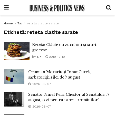
Home
Tag
reteta clatite sarate
Etichetă:
reteta clatite sarate
Reteta: Clătite cu zucchini și iaurt
grecesc
by
S.N.
2019-12-10
Octavian Morariu și Ionuț Curcă,
sărbătoriții zilei de 7 august
2026-08-07
Senator Ninel Peia, Chestor al Senatului: „7
august, o zi pentru istoria românilor”
2026-08-07