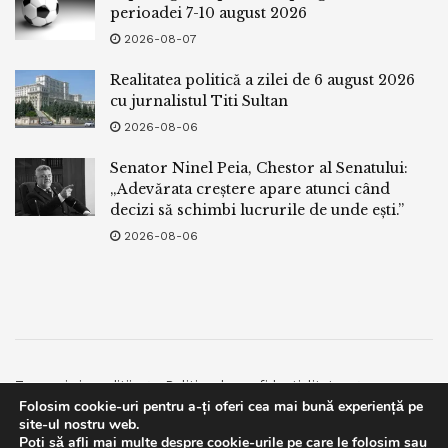
perioadei 7-10 august 2026
2026-08-07
Realitatea politică a zilei de 6 august 2026
cu jurnalistul Titi Sultan
2026-08-06
Senator Ninel Peia, Chestor al Senatului:
„Adevărata creștere apare atunci când
decizi să schimbi lucrurile de unde ești.”
2026-08-06
Termeni si conditii
Politica de confidentialitate
Folosim cookie-uri pentru a-ți oferi cea mai bună experiență pe
Facebook
Contact
site-ul nostru web.
Poți să afli mai multe despre cookie-urile pe care le folosim sau
© 2019
bpnews
- Business & Politics News
bpnews
.