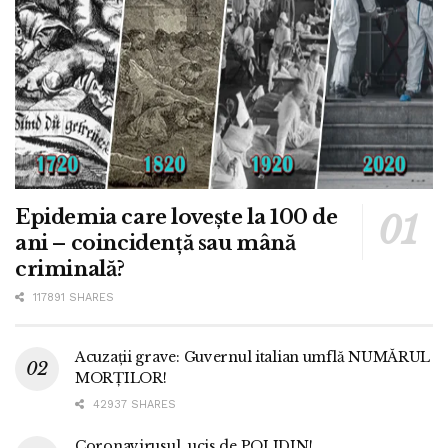
Epidemia care lovește la 100 de
ani – coincidență sau mână
criminală?
117891 SHARES
Acuzații grave: Guvernul italian umflă NUMĂRUL
MORȚILOR!
42937 SHARES
Coronavirusul, ucis de POLIDIN!