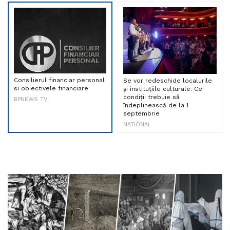
Consilierul financiar personal
Se vor redeschide localurile
si obiectivele financiare
și instituțiile culturale. Ce
condiții trebuie să
BPNEWS TV
îndeplinească de la 1
septembrie
NATIONAL