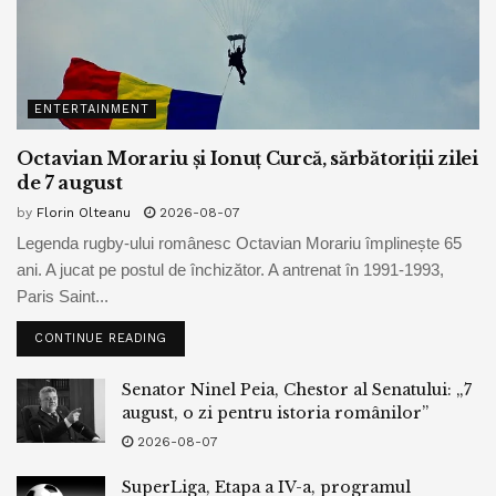
ENTERTAINMENT
Octavian Morariu și Ionuț Curcă, sărbătoriții zilei
de 7 august
by
Florin Olteanu
2026-08-07
Legenda rugby-ului românesc Octavian Morariu împlinește 65
ani. A jucat pe postul de închizător. A antrenat în 1991-1993,
Paris Saint...
CONTINUE READING
Senator Ninel Peia, Chestor al Senatului: „7
august, o zi pentru istoria românilor”
2026-08-07
SuperLiga, Etapa a IV-a, programul