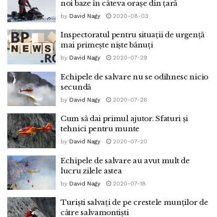
noi baze în câteva orașe din țară
by
David Nagy
2020-08-03
Inspectoratul pentru situații de urgență
mai primește niște bănuți
by
David Nagy
2020-07-29
Echipele de salvare nu se odihnesc nicio
secundă
by
David Nagy
2020-07-26
Cum să dai primul ajutor. Sfaturi și
tehnici pentru munte
by
David Nagy
2020-07-20
Echipele de salvare au avut mult de
lucru zilele astea
by
David Nagy
2020-07-18
Turiști salvați de pe crestele munților de
către salvamontiști