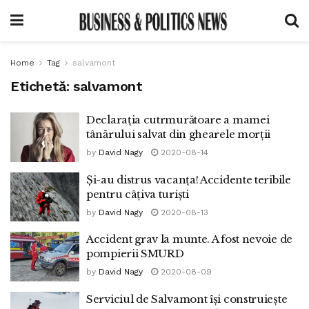
Home
Tag
salvamont
Etichetă:
salvamont
Declarația cutrmurătoare a mamei
tânărului salvat din ghearele morții
by
David Nagy
2020-08-14
Și-au distrus vacanța! Accidente teribile
pentru câțiva turiști
by
David Nagy
2020-08-13
Accident grav la munte. A fost nevoie de
pompierii SMURD
by
David Nagy
2020-08-09
Serviciul de Salvamont își construiește