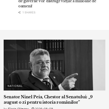
de guverne vor distruge viețile a milioane de
oameni!
1 SHARES
NATIONAL
Senator Ninel Peia, Chestor al Senatului: „9
august o zi pentru istoria românilor”
by
Florin Olteanu
2026-08-09