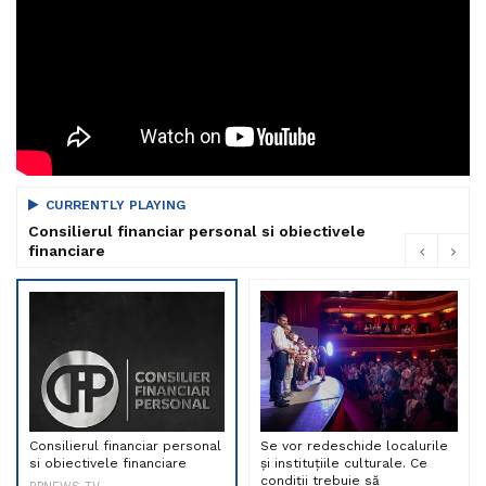
CURRENTLY PLAYING
Consilierul financiar personal si obiectivele
financiare
Consilierul financiar personal
Se vor redeschide localurile
si obiectivele financiare
și instituțiile culturale. Ce
condiții trebuie să