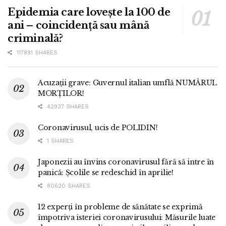
Epidemia care lovește la 100 de
ani – coincidență sau mână
criminală?
117891 SHARES
Acuzații grave: Guvernul italian umflă NUMĂRUL
MORȚILOR!
42937 SHARES
Coronavirusul, ucis de POLIDIN!
1 SHARES
Japonezii au învins coronavirusul fără să intre în
panică: Școlile se redeschid în aprilie!
80620 SHARES
12 experți în probleme de sănătate se exprimă
împotriva isteriei coronavirusului: Măsurile luate