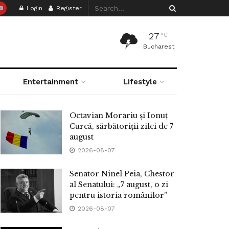
Login
Register
27
°C
Bucharest
Entertainment
Lifestyle
Octavian Morariu și Ionuț
Curcă, sărbătoriții zilei de 7
august
2026-08-07
Senator Ninel Peia, Chestor
al Senatului: „7 august, o zi
pentru istoria românilor”
2026-08-07