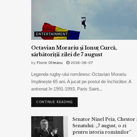
ENTERTAINMENT
Octavian Morariu și Ionuț Curcă,
sărbătoriții zilei de 7 august
by
Florin Olteanu
2026-08-07
Legenda rugby-ului românesc Octavian Morariu
împlinește 65 ani. A jucat pe postul de închizător. A
antrenat în 1991-1993, Paris Saint...
CONTINUE READING
Senator Ninel Peia, Chestor 
Senatului: „7 august, o zi
pentru istoria românilor”