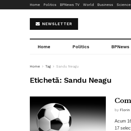
Home
Politics
BPNews TV
World
Business
Science
NEWSLETTER
Home
Politics
BPNews
Home
Tag
Sandu Neagu
Etichetă:
Sandu Neagu
Com
by
Florin
Acum 16 
17 selecț