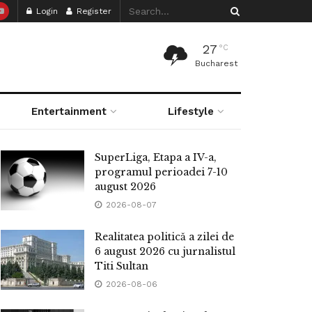
Login
Register
27
°C
Bucharest
Entertainment
Lifestyle
SuperLiga, Etapa a IV-a,
programul perioadei 7-10
august 2026
2026-08-07
Realitatea politică a zilei de
6 august 2026 cu jurnalistul
Titi Sultan
2026-08-06