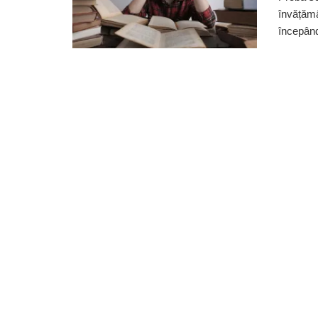
învățămâ
începând