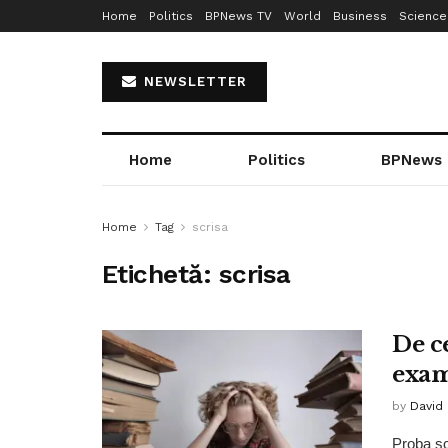
Home
Politics
BPNews TV
World
Business
Science
NEWSLETTER
Home
Politics
BPNews
Home
Tag
scrisa
Etichetă:
scrisa
De ce
exam
by
David
Proba sc