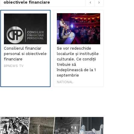
obiectivele financiare
Consilierul financiar
Se vor redeschide
Debut de sen
personal si obiectivele
localurile și instituțiile
muzica româ
financiare
culturale. Ce condiții
Maria Peia r
trebuie să
Internetul la
BPNEWS TV
îndeplinească de la 1
ani!
septembrie
NATIONAL
NATIONAL