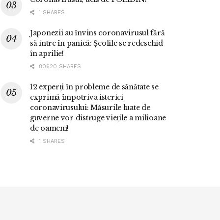
1 SHARES
Japonezii au învins coronavirusul fără
să intre în panică: Școlile se redeschid
în aprilie!
80620 SHARES
12 experți în probleme de sănătate se
exprimă împotriva isteriei
coronavirusului: Măsurile luate de
guverne vor distruge viețile a milioane
de oameni!
1 SHARES