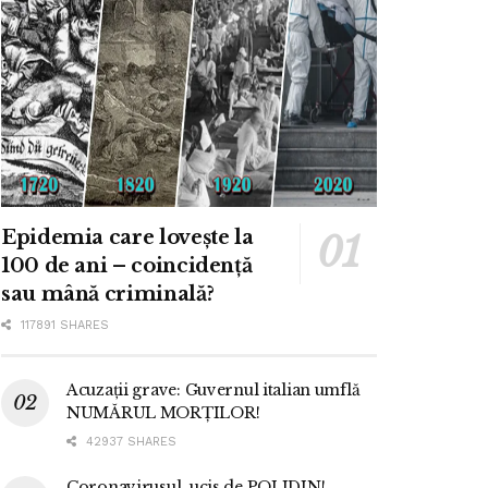
Epidemia care lovește la
100 de ani – coincidență
sau mână criminală?
117891 SHARES
Acuzații grave: Guvernul italian umflă
NUMĂRUL MORȚILOR!
42937 SHARES
Coronavirusul, ucis de POLIDIN!