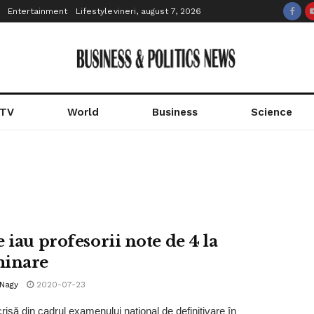
Entertainment
Lifestyle
vineri, august 7, 2026
 TV
World
Business
Science
 iau profesorii note de 4 la
inare
 Nagy
2020-07-23
risă din cadrul examenului național de definitivare în