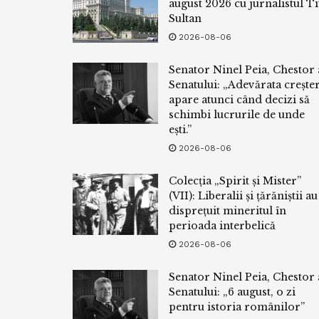
august 2026 cu jurnalistul Ti
Sultan
2026-08-06
Senator Ninel Peia, Chestor 
Senatului: „Adevărata crește
apare atunci când decizi să
schimbi lucrurile de unde
ești.”
2026-08-06
Colecția „Spirit și Mister”
(VII): Liberalii și țărăniștii au
disprețuit mineritul în
perioada interbelică
2026-08-06
Senator Ninel Peia, Chestor 
Senatului: „6 august, o zi
pentru istoria românilor”