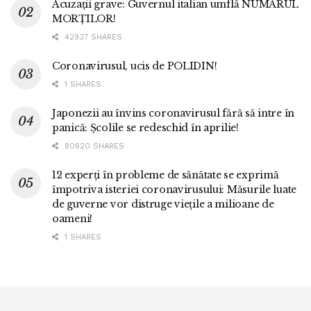
Acuzații grave: Guvernul italian umflă NUMĂRUL
MORȚILOR!
42937 SHARES
Coronavirusul, ucis de POLIDIN!
1 SHARES
Japonezii au învins coronavirusul fără să intre în
panică: Școlile se redeschid în aprilie!
80620 SHARES
12 experți în probleme de sănătate se exprimă
împotriva isteriei coronavirusului: Măsurile luate
de guverne vor distruge viețile a milioane de
oameni!
1 SHARES