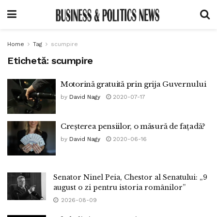
Home
Tag
scumpire
Etichetă:
scumpire
Motorină gratuită prin grija Guvernului
by
David Nagy
2020-07-17
Creșterea pensiilor, o măsură de fațadă?
by
David Nagy
2020-06-16
Senator Ninel Peia, Chestor al Senatului: „9
august o zi pentru istoria românilor”
2026-08-09