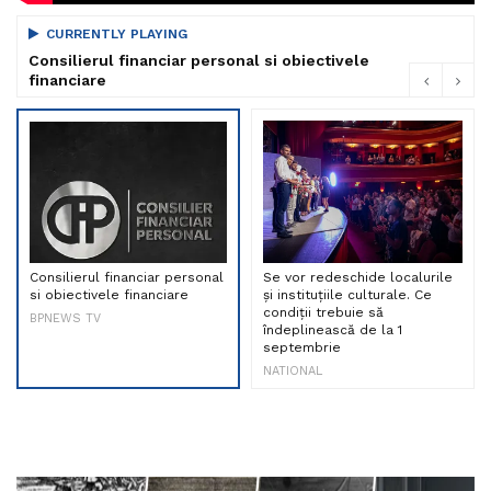
CURRENTLY PLAYING
Consilierul financiar personal si obiectivele
financiare
Consilierul financiar personal
Se vor redeschide localurile
si obiectivele financiare
și instituțiile culturale. Ce
condiții trebuie să
BPNEWS TV
îndeplinească de la 1
septembrie
NATIONAL