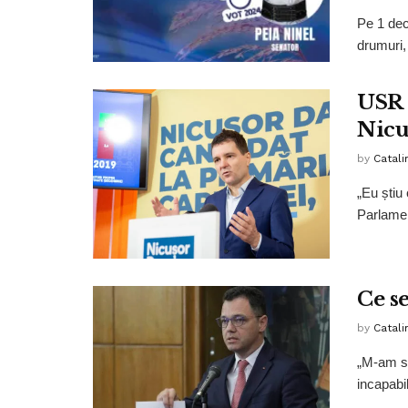
Pe 1 dec
drumuri,
USR 
Nicu
by
Catali
„Eu știu
Parlamen
Ce s
by
Catali
„M-am să
incapabi