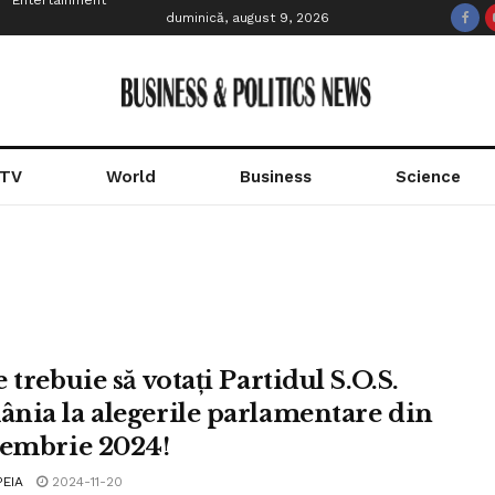
Entertainment
duminică, august 9, 2026
 TV
World
Business
Science
 trebuie să votați Partidul S.O.S.
nia la alegerile parlamentare din
cembrie 2024!
PEIA
2024-11-20