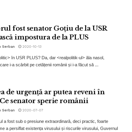
orul fost senator Goțiu de la USR
scă impostura de la PLUS
n Serban
2020-10-13
litic> în USR PLUS? Da, dar <realpolitik-ul> ăla nasol,
care i-a scârbit pe cetățenii românii și i-a făcut să ...
ea de urgență ar putea reveni în
. Ce senator sperie românii
n Serban
2020-07-07
l a fost sub o presiune extraordinară, deci practic, foarte
e a persiflat existența virusului și riscurile virusului, Guvernul