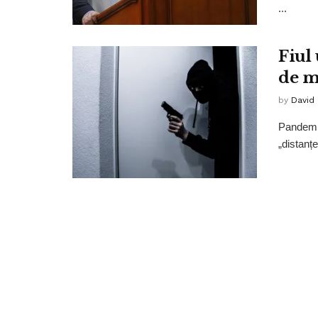
...
Fiul 
de mi
by
David
Pandemia
„distanțe