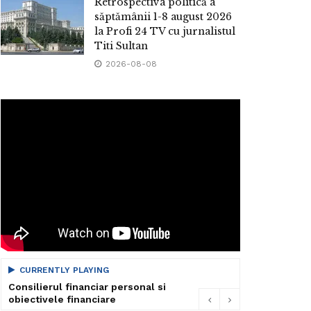
Retrospectiva politică a
săptămânii 1-8 august 2026
la Profi 24 TV cu jurnalistul
Titi Sultan
2026-08-08
CURRENTLY PLAYING
Consilierul financiar personal si
obiectivele financiare