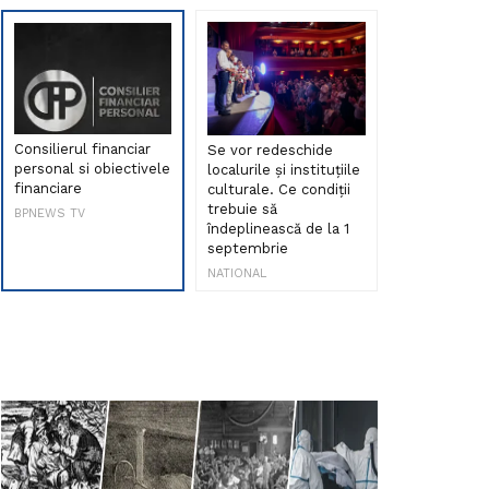
Consilierul financiar
Se vor redeschide
Debut de sen
personal si obiectivele
localurile și instituțiile
muzica româ
financiare
culturale. Ce condiții
Maria Peia r
trebuie să
Internetul la
BPNEWS TV
îndeplinească de la 1
ani!
septembrie
NATIONAL
NATIONAL