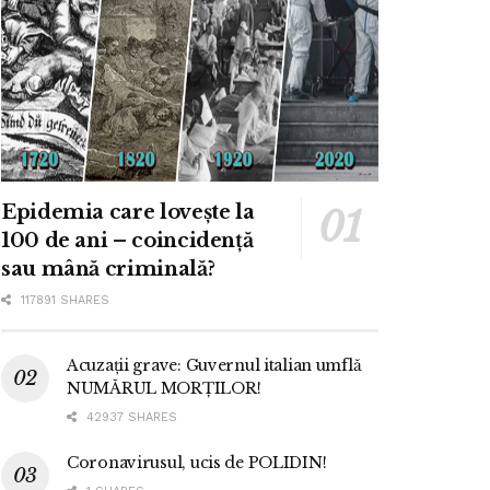
Epidemia care lovește la
100 de ani – coincidență
sau mână criminală?
117891 SHARES
Acuzații grave: Guvernul italian umflă
NUMĂRUL MORȚILOR!
42937 SHARES
Coronavirusul, ucis de POLIDIN!