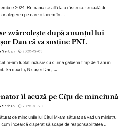
embrie 2024, România se află la o răscruce crucială de
 iar alegerea pe care o facem în ...
se zvârcolește după anunțul lui
șor Dan că va susține PNL
n Serban
2020-12-03
 cât m-am luptat inclusiv cu ciuma galbenă timp de 4 ani în
t. Să spui tu, Nicușor Dan, ...
enator îl acuză pe Cîțu de minciună
n Serban
2020-10-20
turat de minciunile lui Cîțu! M-am săturat să văd un ministru
l cum încearcă disperat să scape de responsabilitatea ...