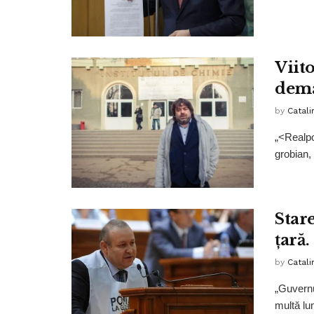
Viit
dema
by
Catali
„<Realpo
grobian, 
Star
țară
by
Catali
„Guvernu
multă lum