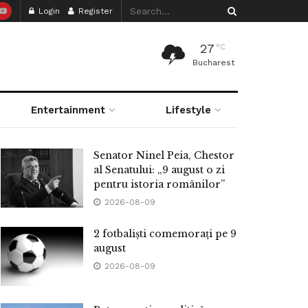
Login
Register
27
°C
Bucharest
Entertainment
Lifestyle
Senator Ninel Peia, Chestor
al Senatului: „9 august o zi
pentru istoria românilor”
2026-08-09
2 fotbaliști comemorați pe 9
august
2026-08-09