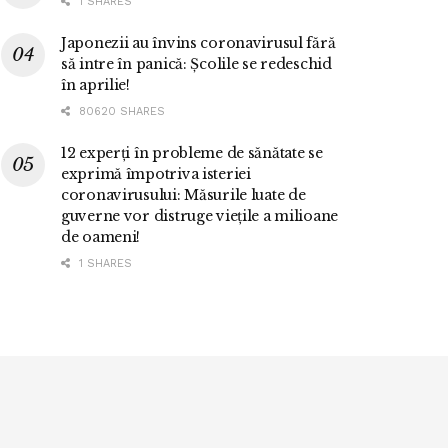
1 SHARES
Japonezii au învins coronavirusul fără
să intre în panică: Școlile se redeschid
în aprilie!
80620 SHARES
12 experți în probleme de sănătate se
exprimă împotriva isteriei
coronavirusului: Măsurile luate de
guverne vor distruge viețile a milioane
de oameni!
1 SHARES