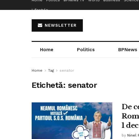
Home
Politics
BPNews TV
World
Business
Science
Lifestyle
NEWSLETTER
Home
Politics
BPNews
Home
Tag
senator
Etichetă:
senator
De ce
Româ
1 de
by
Ninel 