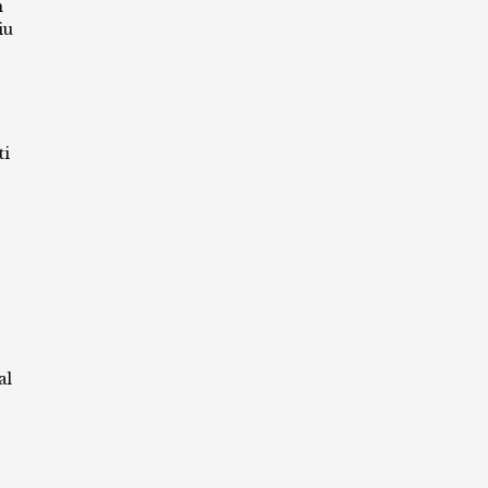
m
iu
ti
al