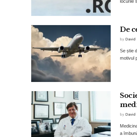
locurile
De ce
by
David
Se știe d
motivul 
Soci
medi
by
David
Medicina
a îmbună