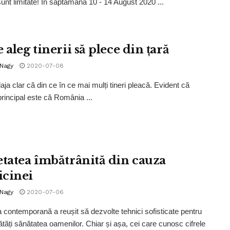
 sunt limitate! În săptămâna 10 - 14 August 2020 ...
 aleg tinerii să plece din țară
 Nagy
2020-07-08
aja clar că din ce în ce mai mulți tineri pleacă. Evident că
principal este că România ...
etatea îmbătrânită din cauza
cinei
 Nagy
2020-07-06
 contemporană a reușit să dezvolte tehnici sofisticate pentru
tăți sănătatea oamenilor. Chiar și așa, cei care cunosc cifrele