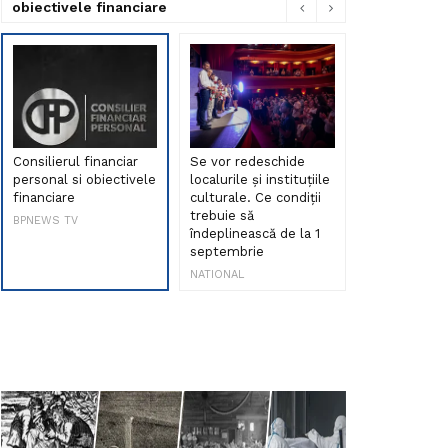
obiectivele financiare
Consilierul financiar
Se vor redeschide
Debut de sen
personal si obiectivele
localurile și instituțiile
muzica româ
financiare
culturale. Ce condiții
Maria Peia r
trebuie să
Internetul la
BPNEWS TV
îndeplinească de la 1
ani!
septembrie
NATIONAL
NATIONAL