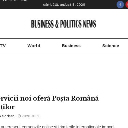
Entertainment
sâmbătă, august 8, 2026
 TV
World
Business
Science
ervicii noi oferă Poșta Română
ților
n Serban
2020-10-16
au crescut comenzile online şi trimiterile internaţionale import,