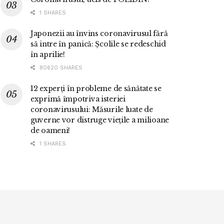
1 SHARES
Japonezii au învins coronavirusul fără
să intre în panică: Școlile se redeschid
în aprilie!
80620 SHARES
12 experți în probleme de sănătate se
exprimă împotriva isteriei
coronavirusului: Măsurile luate de
guverne vor distruge viețile a milioane
de oameni!
1 SHARES