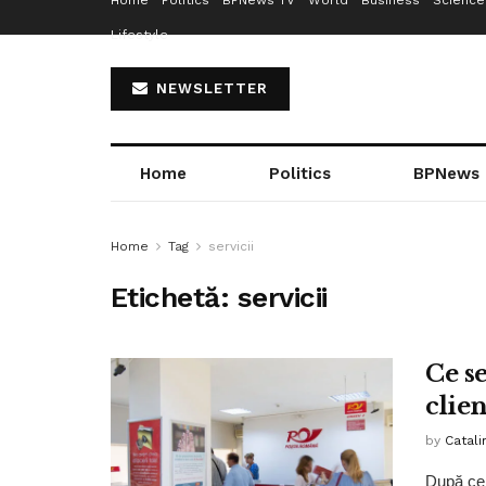
Home
Politics
BPNews TV
World
Business
Science
Lifestyle
NEWSLETTER
Home
Politics
BPNews
Home
Tag
servicii
Etichetă:
servicii
Ce s
clien
by
Catali
După ce 