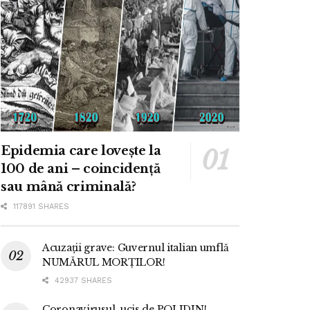
Epidemia care lovește la
100 de ani – coincidență
sau mână criminală?
117891 SHARES
Acuzații grave: Guvernul italian umflă
NUMĂRUL MORȚILOR!
42937 SHARES
Coronavirusul, ucis de POLIDIN!