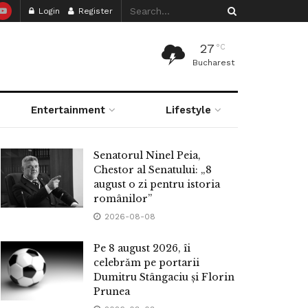
Login
Register
27
°C
Bucharest
Entertainment
Lifestyle
Senatorul Ninel Peia,
Chestor al Senatului: „8
august o zi pentru istoria
românilor”
2026-08-08
Pe 8 august 2026, îi
celebrăm pe portarii
Dumitru Stângaciu și Florin
Prunea