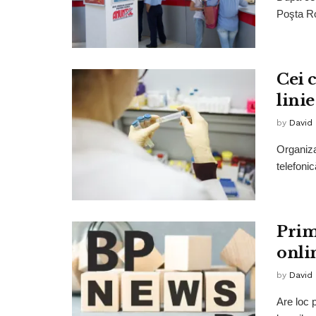
Poşta Ro
Cei 
linie
by
David
Organiza
telefonic
Prim
onli
by
David
Are loc 