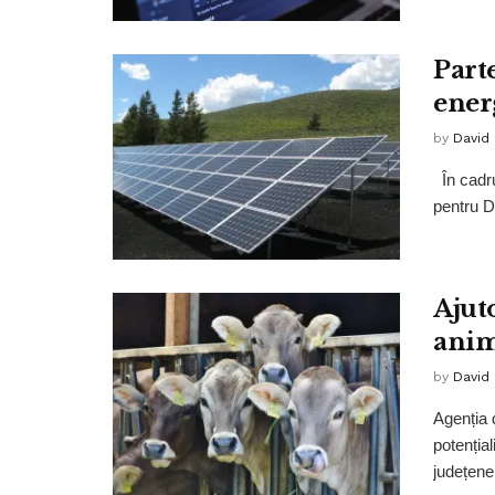
Part
ener
by
David
În cadru
pentru D
Ajut
anim
by
David
Agenția 
potențial
județene 