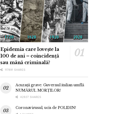
Epidemia care lovește la
100 de ani – coincidență
sau mână criminală?
117891 SHARES
Acuzații grave: Guvernul italian umflă
NUMĂRUL MORȚILOR!
42937 SHARES
Coronavirusul, ucis de POLIDIN!