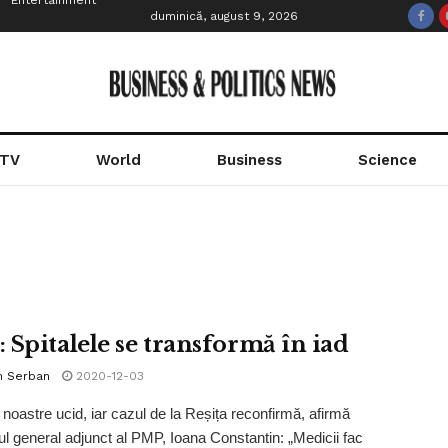
Entertainment
duminică, august 9, 2026
 TV
World
Business
Science
 Spitalele se transformă în iad
n Serban
2020-12-03
e noastre ucid, iar cazul de la Reșița reconfirmă, afirmă
ul general adjunct al PMP, Ioana Constantin: „Medicii fac