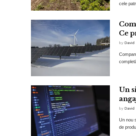
cele pat
Comp
Ce p
by
David
Compania
completă 
Un s
anga
by
David
Un nou s
de produ