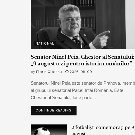
NATIONAL
Senator Ninel Peia, Chestor al Senatului:
„9 august o zi pentru istoria românilor”
by
Florin Olteanu
2026-08-09
Senatorul Ninel Peia este senator de Prahova, memb
al grupului senatorial Pace! Întâi România. Este
Chestor al Senatului, face parte...
CONTINUE READING
2 fotbaliști comemorați pe 9
august