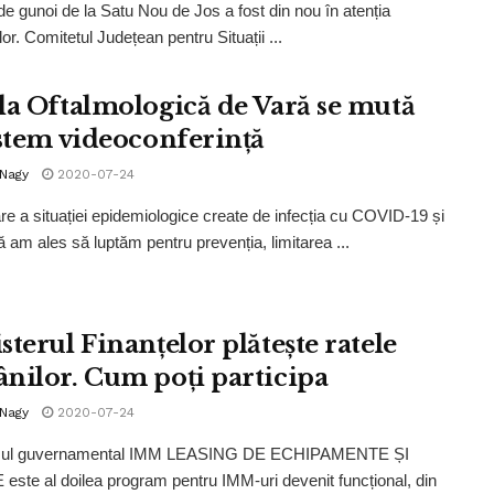
e gunoi de la Satu Nou de Jos a fost din nou în atenția
ilor. Comitetul Județean pentru Situații ...
la Oftalmologică de Vară se mută
istem videoconferință
 Nagy
2020-07-24
e a situației epidemiologice create de infecția cu COVID-19 și
ă am ales să luptăm pentru prevenția, limitarea ...
sterul Finanțelor plătește ratele
nilor. Cum poți participa
 Nagy
2020-07-24
mul guvernamental IMM LEASING DE ECHIPAMENTE ȘI
este al doilea program pentru IMM-uri devenit funcțional, din