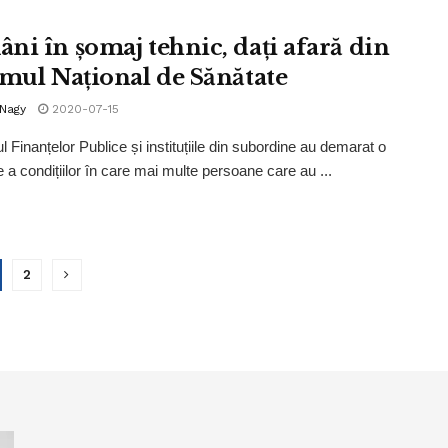
ni în șomaj tehnic, dați afară din
emul Național de Sănătate
 Nagy
2020-07-15
l Finanțelor Publice și instituțiile din subordine au demarat o
e a condițiilor în care mai multe persoane care au ...
2