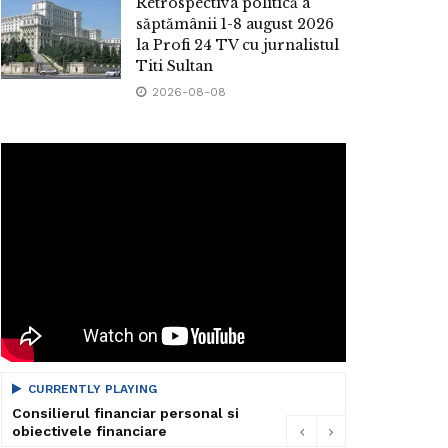
Retrospectiva politică a
săptămânii 1-8 august 2026
la Profi 24 TV cu jurnalistul
Titi Sultan
2026-08-08
CURRENTLY PLAYING
Consilierul financiar personal si
obiectivele financiare