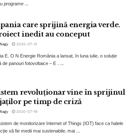
ru programe ...
ania care sprijină energia verde.
roiect inedit au conceput
 Nagy
2020-07-21
 E. O N Energie România a lansat, în luna iulie, o soluție
de panouri fotovoltaice – E . ...
istem revoluționar vine în sprijinul
jaților pe timp de criză
 Nagy
2020-07-19
istem de monitorizare Internet of Things (IOT) face ca halele
cție să fie medii mai sustenabile, mai ...