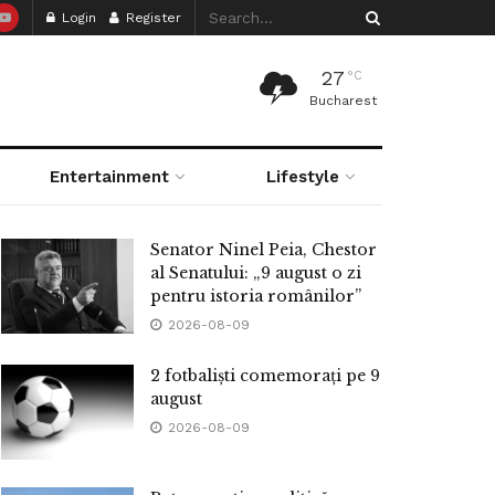
Login
Register
27
°C
Bucharest
Entertainment
Lifestyle
Senator Ninel Peia, Chestor
al Senatului: „9 august o zi
pentru istoria românilor”
2026-08-09
2 fotbaliști comemorați pe 9
august
2026-08-09