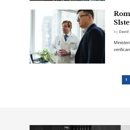
Româ
SIst
by
David
Ministeru
verificar
1