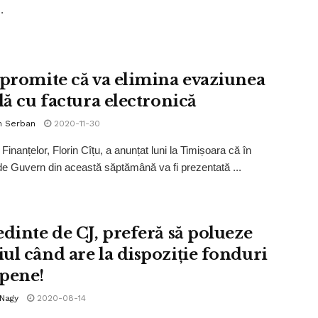
.
 promite că va elimina evaziunea
lă cu factura electronică
n Serban
2020-11-30
 Finanțelor, Florin Cîțu, a anunțat luni la Timișoara că în
de Guvern din această săptămână va fi prezentată ...
edinte de CJ, preferă să polueze
ul când are la dispoziție fonduri
pene!
 Nagy
2020-08-14