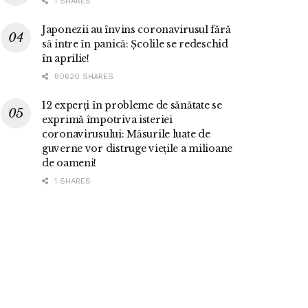
1 SHARES
Japonezii au învins coronavirusul fără
să intre în panică: Școlile se redeschid
în aprilie!
80620 SHARES
12 experți în probleme de sănătate se
exprimă împotriva isteriei
coronavirusului: Măsurile luate de
guverne vor distruge viețile a milioane
de oameni!
1 SHARES