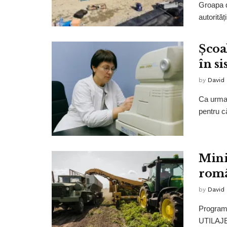
Groapa d
autorităț
Școa
în s
by
David
Ca urmar
pentru c
Mini
româ
by
David
Progra
UTILAJE 