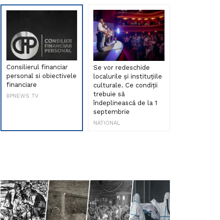
Consilierul financiar
Se vor redeschide
Debut de sen
personal si obiectivele
localurile și instituțiile
muzica româ
financiare
culturale. Ce condiții
Maria Peia r
trebuie să
Internetul la
BPNEWS TV
îndeplinească de la 1
ani!
septembrie
NATIONAL
NATIONAL