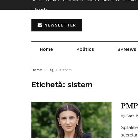
Home
Politics
BPNews TV
World
Business
Science
Lifestyle
NEWSLETTER
Home
Politics
BPNews
Home
Tag
sistem
Etichetă:
sistem
PMP:
by
Catali
Spitalel
secretar