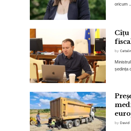
oricum ..
Cîțu
fisca
by
Catali
Ministrul
ședința 
Preș
medi
euro
by
David