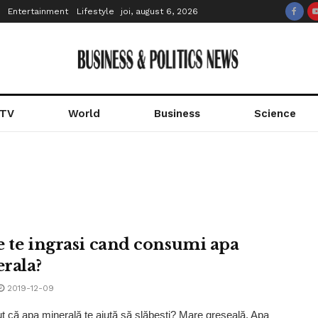
Entertainment
Lifestyle
joi, august 6, 2026
 TV
World
Business
Science
e te ingrasi cand consumi apa
rala?
2019-12-09
ut că apa minerală te ajută să slăbeşti? Mare greşeală. Apa