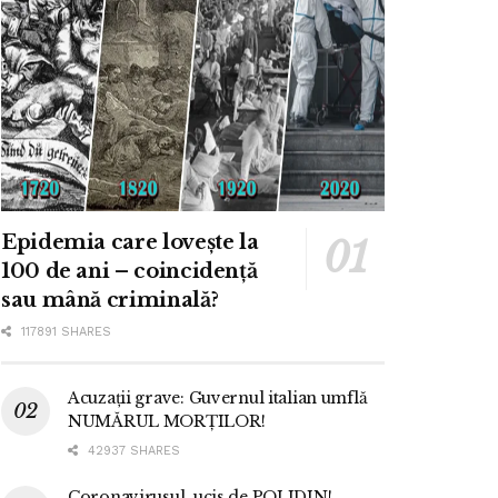
Epidemia care lovește la
100 de ani – coincidență
sau mână criminală?
117891 SHARES
Acuzații grave: Guvernul italian umflă
NUMĂRUL MORȚILOR!
42937 SHARES
Coronavirusul, ucis de POLIDIN!