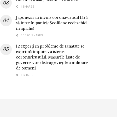
1 SHARES
Japonezii au învins coronavirusul fără
să intre în panică: Școlile se redeschid
în aprilie!
80620 SHARES
12 experți în probleme de sănătate se
exprimă împotriva isteriei
coronavirusului: Măsurile luate de
guverne vor distruge viețile a milioane
de oameni!
1 SHARES