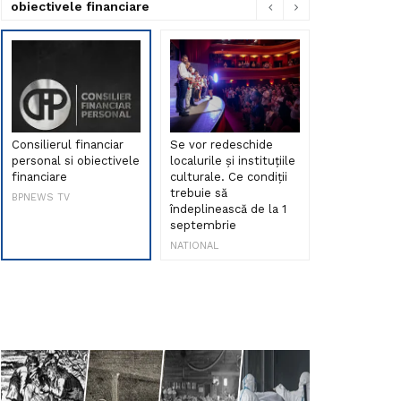
obiectivele financiare
Consilierul financiar
Se vor redeschide
Debut de sen
personal si obiectivele
localurile și instituțiile
muzica româ
financiare
culturale. Ce condiții
Maria Peia r
trebuie să
Internetul la
BPNEWS TV
îndeplinească de la 1
ani!
septembrie
NATIONAL
NATIONAL