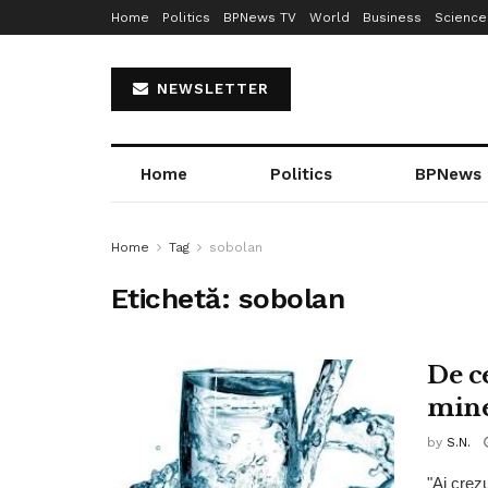
Home
Politics
BPNews TV
World
Business
Science
NEWSLETTER
Home
Politics
BPNews
Home
Tag
sobolan
Etichetă:
sobolan
De c
mine
by
S.N.
"Ai crez