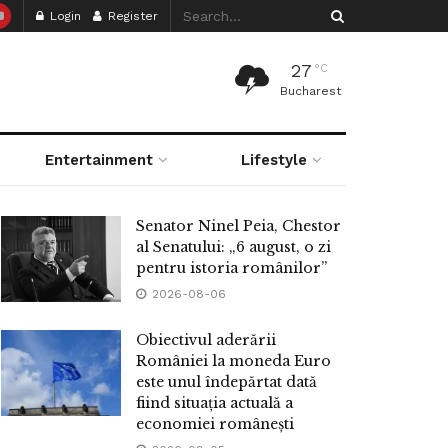
Login
Register
27
°C
Bucharest
Entertainment
Lifestyle
Senator Ninel Peia, Chestor
al Senatului: „6 august, o zi
pentru istoria românilor”
2026-08-06
Obiectivul aderării
României la moneda Euro
este unul îndepărtat dată
fiind situația actuală a
economiei românești