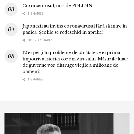
Coronavirusul, ucis de POLIDIN!
1 SHARES
Japonezii au învins coronavirusul fără să intre în
panică: Școlile se redeschid în aprilie!
80620 SHARES
12 experți în probleme de sănătate se exprimă
împotriva isteriei coronavirusului: Măsurile luate
de guverne vor distruge viețile a milioane de
oameni!
1 SHARES