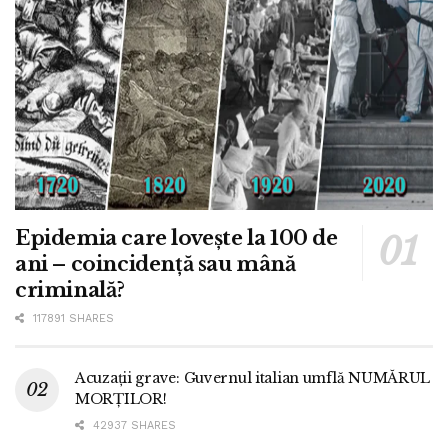
Epidemia care lovește la 100 de
ani – coincidență sau mână
criminală?
117891 SHARES
Acuzații grave: Guvernul italian umflă NUMĂRUL
MORȚILOR!
42937 SHARES