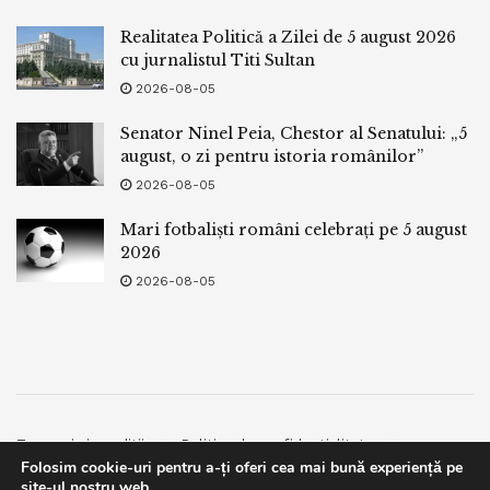
Realitatea Politică a Zilei de 5 august 2026
cu jurnalistul Titi Sultan
2026-08-05
Senator Ninel Peia, Chestor al Senatului: „5
august, o zi pentru istoria românilor”
2026-08-05
Mari fotbaliști români celebrați pe 5 august
2026
2026-08-05
Termeni si conditii
Politica de confidentialitate
Folosim cookie-uri pentru a-ți oferi cea mai bună experiență pe
Facebook
Contact
site-ul nostru web.