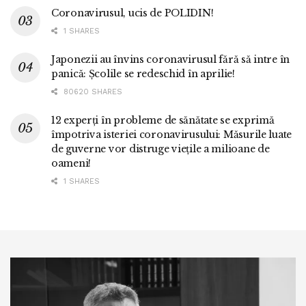
Coronavirusul, ucis de POLIDIN!
1 SHARES
Japonezii au învins coronavirusul fără să intre în
panică: Școlile se redeschid în aprilie!
80620 SHARES
12 experți în probleme de sănătate se exprimă
împotriva isteriei coronavirusului: Măsurile luate
de guverne vor distruge viețile a milioane de
oameni!
1 SHARES