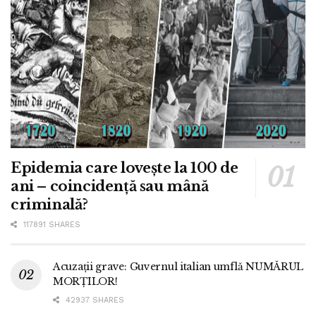
Epidemia care lovește la 100 de
ani – coincidență sau mână
criminală?
117891 SHARES
Acuzații grave: Guvernul italian umflă NUMĂRUL
MORȚILOR!
42937 SHARES