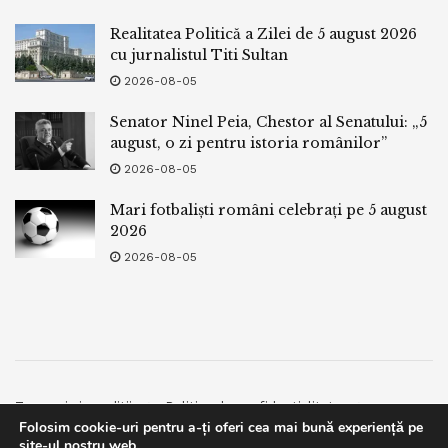
Realitatea Politică a Zilei de 5 august 2026
cu jurnalistul Titi Sultan
2026-08-05
Senator Ninel Peia, Chestor al Senatului: „5
august, o zi pentru istoria românilor”
2026-08-05
Mari fotbaliști români celebrați pe 5 august
2026
2026-08-05
Termeni si conditii
Politica de confidentialitate
Folosim cookie-uri pentru a-ți oferi cea mai bună experiență pe
Facebook
Contact
site-ul nostru web.