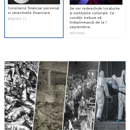
Consilierul financiar personal
Se vor redeschide localurile
si obiectivele financiare
și instituțiile culturale. Ce
condiții trebuie să
BPNEWS TV
îndeplinească de la 1
septembrie
NATIONAL