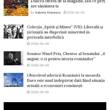
Dulcea otravă de la magazin, sau ce preț
are sănătatea ta
by
Izabela Stanescu
2019-08-09
Colecția „Spirit și Mister” (VII): Liberalii și
țărăniștii au disprețuit mineritul în
perioada interbelică
2026-08-06
Senator Ninel Peia, Chestor al Senatului: „6
august, o zi pentru istoria românilor”
2026-08-06
Obiectivul aderării României la moneda
Euro este unul îndepărtat dată fiind situația
actuală a economiei românești
2026-08-05