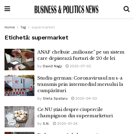
Home
Tag
supermarket
Etichetă:
supermarket
ANAF cheltuie „milioane” pe un sistem
care depistează furturi de 20 de lei
by
David Nagy
2020-07-02
Studiu german: Coronavirusul nu s-a
transmis prin intermediul mersului la
cumpărături
by
Stela Spataru
2020-04-03
Ce NU știai despre ciupercile
champignon din supermarketuri
by
S.N.
2020-01-24