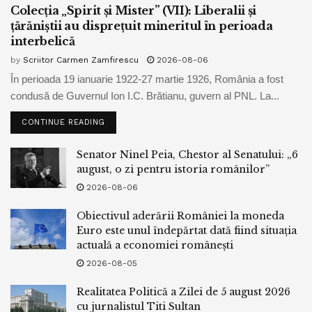
Colecția „Spirit și Mister” (VII): Liberalii și
țărăniștii au disprețuit mineritul în perioada
interbelică
by
Scriitor Carmen Zamfirescu
2026-08-06
În perioada 19 ianuarie 1922-27 martie 1926, România a fost
condusă de Guvernul Ion I.C. Brătianu, guvern al PNL. La...
CONTINUE READING
Senator Ninel Peia, Chestor al Senatului: „6
august, o zi pentru istoria românilor”
2026-08-06
Obiectivul aderării României la moneda
Euro este unul îndepărtat dată fiind situația
actuală a economiei românești
2026-08-05
Realitatea Politică a Zilei de 5 august 2026
cu jurnalistul Titi Sultan