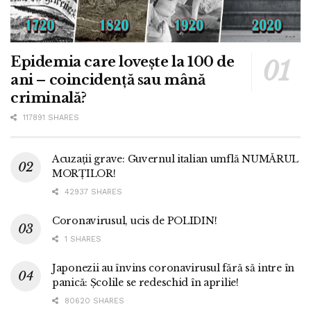
Epidemia care lovește la 100 de
ani – coincidență sau mână
criminală?
117891 SHARES
Acuzații grave: Guvernul italian umflă NUMĂRUL
MORȚILOR!
42937 SHARES
Coronavirusul, ucis de POLIDIN!
1 SHARES
Japonezii au învins coronavirusul fără să intre în
panică: Școlile se redeschid în aprilie!
80620 SHARES