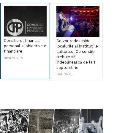
Consilierul financiar
Se vor redeschide
Debut de sen
personal si obiectivele
localurile și instituțiile
muzica româ
financiare
culturale. Ce condiții
Maria Peia r
trebuie să
Internetul la
BPNEWS TV
îndeplinească de la 1
ani!
septembrie
NATIONAL
NATIONAL