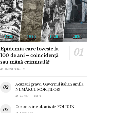
Epidemia care lovește la
100 de ani – coincidență
sau mână criminală?
117891 SHARES
Acuzații grave: Guvernul italian umflă
NUMĂRUL MORȚILOR!
42937 SHARES
Coronavirusul, ucis de POLIDIN!