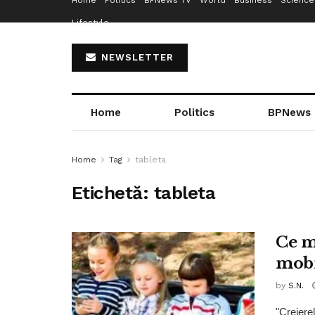
Home
Politics
BPNews TV
World
Business
Science
Lifestyle
NEWSLETTER
Home
Politics
BPNews
Home
Tag
tableta
Etichetă:
tableta
Ce m
mobi
by
S.N.
"Creiere