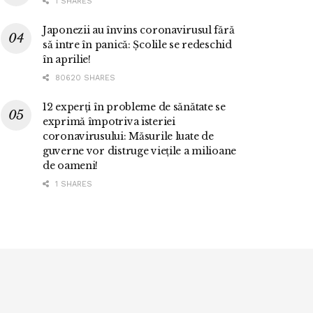
1 SHARES
Japonezii au învins coronavirusul fără
să intre în panică: Școlile se redeschid
în aprilie!
80620 SHARES
12 experți în probleme de sănătate se
exprimă împotriva isteriei
coronavirusului: Măsurile luate de
guverne vor distruge viețile a milioane
de oameni!
1 SHARES