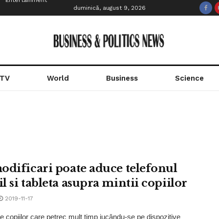
Entertainment
duminică, august 9, 2026
 TV
World
Business
Science
odificari poate aduce telefonul
l si tableta asupra mintii copiilor
2019-11-17
le copiilor care petrec mult timp jucându-se pe dispozitive