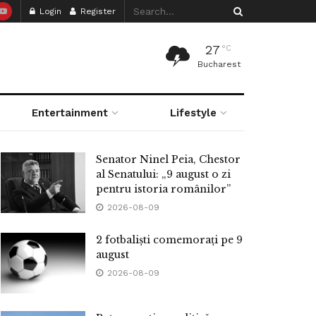
Login
Register
27
°C
Bucharest
Entertainment
Lifestyle
Senator Ninel Peia, Chestor
al Senatului: „9 august o zi
pentru istoria românilor”
2026-08-09
2 fotbaliști comemorați pe 9
august
2026-08-09