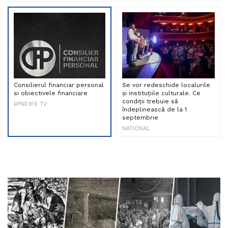
Consilierul financiar personal
Se vor redeschide localurile
si obiectivele financiare
și instituțiile culturale. Ce
condiții trebuie să
BPNEWS TV
îndeplinească de la 1
septembrie
NATIONAL