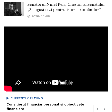
Senatorul Ninel Peia, Chestor al Senatului:
„8 august o zi pentru istoria românilor”
2026-08-08
CURRENTLY PLAYING
Consilierul financiar personal si obiectivele
financiare