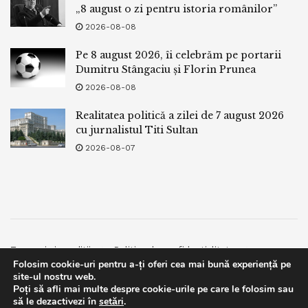
„8 august o zi pentru istoria românilor”
2026-08-08
Pe 8 august 2026, îi celebrăm pe portarii
Dumitru Stângaciu și Florin Prunea
2026-08-08
Realitatea politică a zilei de 7 august 2026
cu jurnalistul Titi Sultan
2026-08-07
Termeni si conditii
Politica de confidentialitate
Folosim cookie-uri pentru a-ți oferi cea mai bună experiență pe
Facebook
Contact
site-ul nostru web.
Poți să afli mai multe despre cookie-urile pe care le folosim sau
© 2019
bpnews
- Business & Politics News
bpnews
.
This website uses GDPR cookies. By continuing to use this
să le dezactivezi în
setări
.