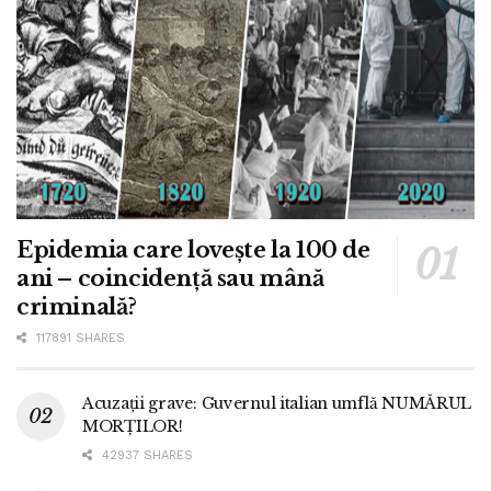
Epidemia care lovește la 100 de
ani – coincidență sau mână
criminală?
117891 SHARES
Acuzații grave: Guvernul italian umflă NUMĂRUL
MORȚILOR!
42937 SHARES