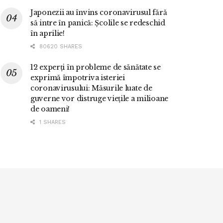
Japonezii au învins coronavirusul fără
să intre în panică: Școlile se redeschid
în aprilie!
80620 SHARES
12 experți în probleme de sănătate se
exprimă împotriva isteriei
coronavirusului: Măsurile luate de
guverne vor distruge viețile a milioane
de oameni!
1 SHARES