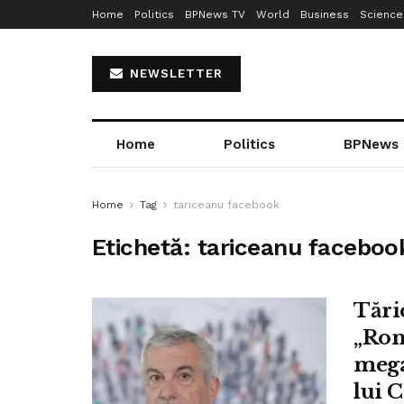
Home
Politics
BPNews TV
World
Business
Science
NEWSLETTER
Home
Politics
BPNews
Home
Tag
tariceanu facebook
Etichetă:
tariceanu faceboo
Tări
„Rom
mega
lui 