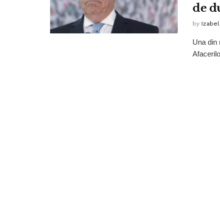
de du
by
Izabe
Una din 
Afacerilo