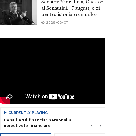
Senator Ninel Peia, Chestor
al Senatului: „7 august, o zi
pentru istoria românilor”
2026-08-07
CURRENTLY PLAYING
Consilierul financiar personal si
obiectivele financiare