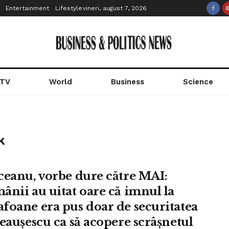
Entertainment
Lifestyle
vineri, august 7, 2026
 TV
World
Business
Science
k
ceanu, vorbe dure către MAI:
ânii au uitat oare că imnul la
foane era pus doar de securitatea
Ceaușescu ca să acopere scrâșnetul