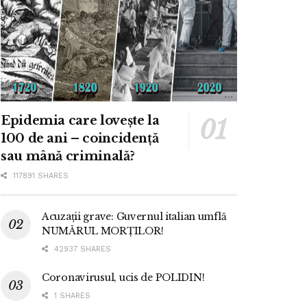
Epidemia care lovește la
100 de ani – coincidență
sau mână criminală?
117891 SHARES
Acuzații grave: Guvernul italian umflă
NUMĂRUL MORȚILOR!
42937 SHARES
Coronavirusul, ucis de POLIDIN!
1 SHARES