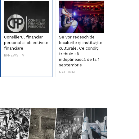
Consilierul financiar
Se vor redeschide
Debut de sen
personal si obiectivele
localurile și instituțiile
muzica româ
financiare
culturale. Ce condiții
Maria Peia r
trebuie să
Internetul la
BPNEWS TV
îndeplinească de la 1
ani!
septembrie
NATIONAL
NATIONAL