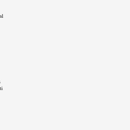
al
6
ti