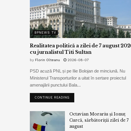
BPNEWS TV
Realitatea politică a zilei de 7 august 202
cu jurnalistul Titi Sultan
by
Florin Olteanu
2026-08-07
PSD acuză PNL și pe Ilie Bolojan de minciună. Nu
Ministerul Transporturilor a uitat în sertare proiectul
amenajării punctului Bala...
CONTINUE READING
Octavian Morariu și Ionuț
Curcă, sărbătoriții zilei de 7
august