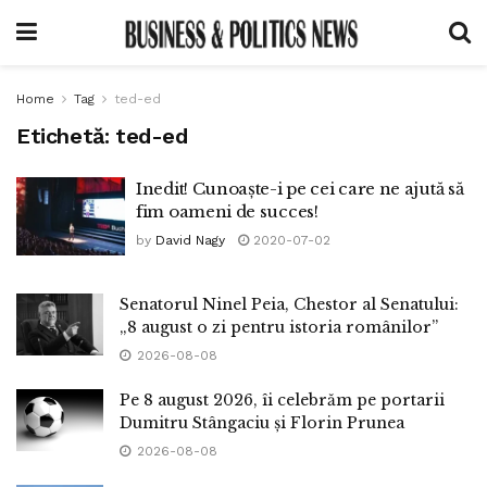
Home
Tag
ted-ed
Etichetă:
ted-ed
Inedit! Cunoaște-i pe cei care ne ajută să
fim oameni de succes!
by
David Nagy
2020-07-02
Senatorul Ninel Peia, Chestor al Senatului:
„8 august o zi pentru istoria românilor”
2026-08-08
Pe 8 august 2026, îi celebrăm pe portarii
Dumitru Stângaciu și Florin Prunea
2026-08-08