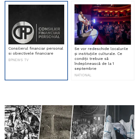
Consilierul financiar personal
Se vor redeschide localurile
si obiectivele financiare
și instituțiile culturale. Ce
condiții trebuie să
BPNEWS TV
îndeplinească de la 1
septembrie
NATIONAL