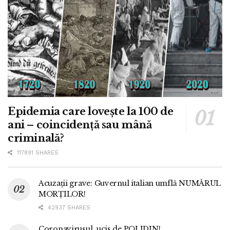
Epidemia care lovește la 100 de
ani – coincidență sau mână
criminală?
117891 SHARES
Acuzații grave: Guvernul italian umflă NUMĂRUL
MORȚILOR!
42937 SHARES
Coronavirusul, ucis de POLIDIN!