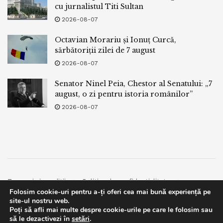
cu jurnalistul Titi Sultan
2026-08-07
Octavian Morariu și Ionuț Curcă,
sărbătoriții zilei de 7 august
2026-08-07
Senator Ninel Peia, Chestor al Senatului: „7
august, o zi pentru istoria românilor”
2026-08-07
Termeni si conditii
Politica de confidentialitate
Folosim cookie-uri pentru a-ți oferi cea mai bună experiență pe
Facebook
Contact
site-ul nostru web.
Poți să afli mai multe despre cookie-urile pe care le folosim sau
© 2019
bpnews
- Business & Politics News
bpnews
.
This website uses GDPR cookies. By continuing to use this
să le dezactivezi în
setări
.