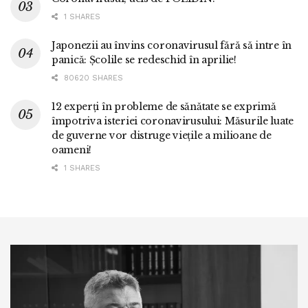
1 SHARES
Japonezii au învins coronavirusul fără să intre în
panică: Școlile se redeschid în aprilie!
80620 SHARES
12 experți în probleme de sănătate se exprimă
împotriva isteriei coronavirusului: Măsurile luate
de guverne vor distruge viețile a milioane de
oameni!
1 SHARES