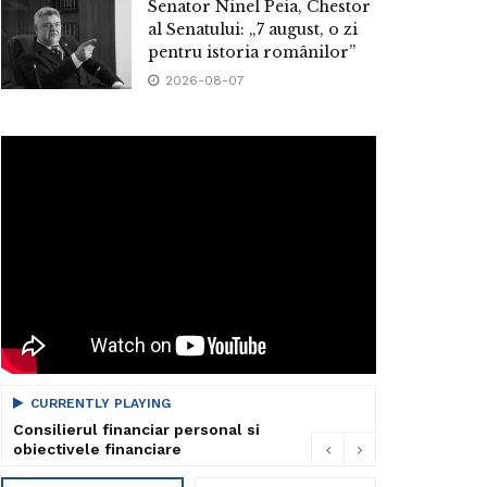
Senator Ninel Peia, Chestor
al Senatului: „7 august, o zi
pentru istoria românilor”
2026-08-07
CURRENTLY PLAYING
Consilierul financiar personal si
obiectivele financiare