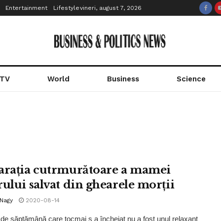
Entertainment
Lifestyle
vineri, august 7, 2026
 TV
World
Business
Science
arația cutrmurătoare a mamei
rului salvat din ghearele morții
 Nagy
2020-08-14
l de săptămână care tocmai s a încheiat nu a fost unul relaxant