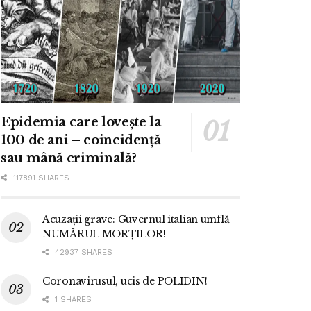
Epidemia care lovește la
100 de ani – coincidență
sau mână criminală?
117891 SHARES
Acuzații grave: Guvernul italian umflă
NUMĂRUL MORȚILOR!
42937 SHARES
Coronavirusul, ucis de POLIDIN!
1 SHARES