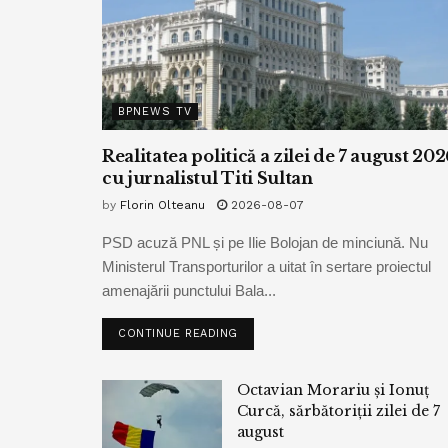
BPNEWS TV
Realitatea politică a zilei de 7 august 202
cu jurnalistul Titi Sultan
by
Florin Olteanu
2026-08-07
PSD acuză PNL și pe Ilie Bolojan de minciună. Nu
Ministerul Transporturilor a uitat în sertare proiectul
amenajării punctului Bala...
CONTINUE READING
Octavian Morariu și Ionuț
Curcă, sărbătoriții zilei de 7
august