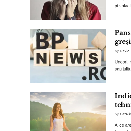
pt salva
Pans
greș
by
David
Uneori, 
sau julit
Indie
tehn
by
Catali
Alice ar