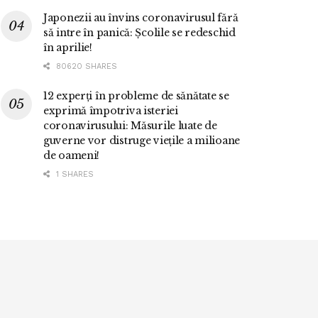
Japonezii au învins coronavirusul fără
să intre în panică: Școlile se redeschid
în aprilie!
80620 SHARES
12 experți în probleme de sănătate se
exprimă împotriva isteriei
coronavirusului: Măsurile luate de
guverne vor distruge viețile a milioane
de oameni!
1 SHARES