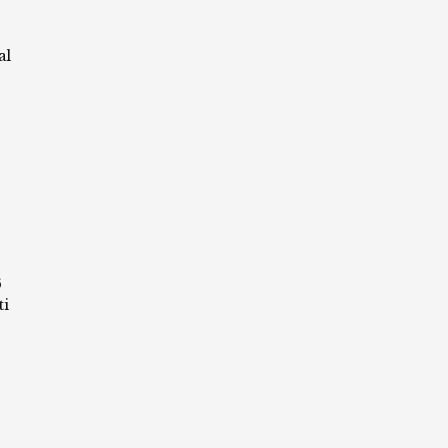
al
6
ti