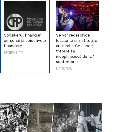
Consilierul financiar
Se vor redeschide
Debut de sen
personal si obiectivele
localurile și instituțiile
muzica româ
financiare
culturale. Ce condiții
Maria Peia r
trebuie să
Internetul la
BPNEWS TV
îndeplinească de la 1
ani!
septembrie
NATIONAL
NATIONAL