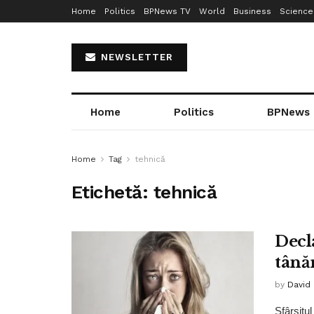
Home
Politics
BPNews TV
World
Business
Science
NEWSLETTER
Home
Politics
BPNews
Home
Tag
tehnică
Etichetă:
tehnică
Decl
tână
by
David
Sfârșitu