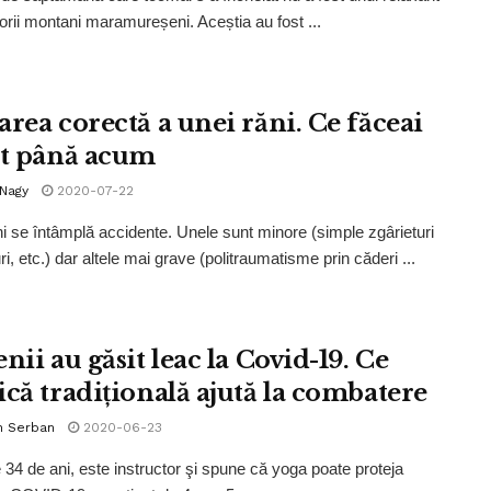
torii montani maramureșeni. Aceștia au fost ...
area corectă a unei răni. Ce făceai
it până acum
 Nagy
2020-07-22
ni se întâmplă accidente. Unele sunt minore (simple zgârieturi
uri, etc.) dar altele mai grave (politraumatisme prin căderi ...
nii au găsit leac la Covid-19. Ce
ică tradițională ajută la combatere
n Serban
2020-06-23
e 34 de ani, este instructor şi spune că yoga poate proteja