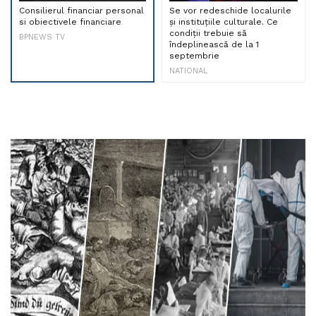
Consilierul financiar personal
Se vor redeschide localurile
si obiectivele financiare
și instituțiile culturale. Ce
condiții trebuie să
BPNEWS TV
îndeplinească de la 1
septembrie
NATIONAL