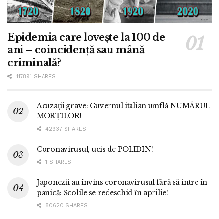
Epidemia care lovește la 100 de
ani – coincidență sau mână
criminală?
117891 SHARES
Acuzații grave: Guvernul italian umflă NUMĂRUL
MORȚILOR!
42937 SHARES
Coronavirusul, ucis de POLIDIN!
1 SHARES
Japonezii au învins coronavirusul fără să intre în
panică: Școlile se redeschid în aprilie!
80620 SHARES