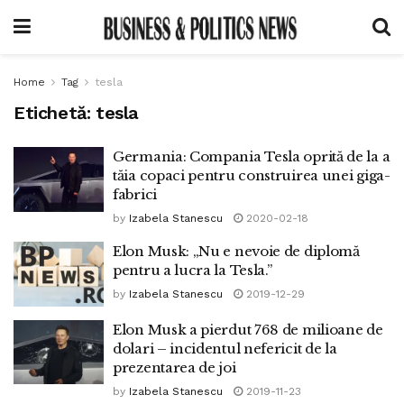
Home
Tag
tesla
Etichetă:
tesla
Germania: Compania Tesla oprită de la a
tăia copaci pentru construirea unei giga-
fabrici
by
Izabela Stanescu
2020-02-18
Elon Musk: „Nu e nevoie de diplomă
pentru a lucra la Tesla.”
by
Izabela Stanescu
2019-12-29
Elon Musk a pierdut 768 de milioane de
dolari – incidentul nefericit de la
prezentarea de joi
by
Izabela Stanescu
2019-11-23