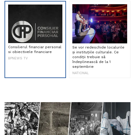
Consilierul financiar personal
Se vor redeschide localurile
si obiectivele financiare
și instituțiile culturale. Ce
condiții trebuie să
BPNEWS TV
îndeplinească de la 1
septembrie
NATIONAL