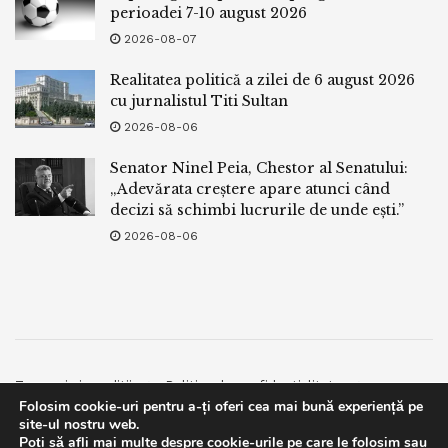
perioadei 7-10 august 2026
2026-08-07
Realitatea politică a zilei de 6 august 2026
cu jurnalistul Titi Sultan
2026-08-06
Senator Ninel Peia, Chestor al Senatului:
„Adevărata creștere apare atunci când
decizi să schimbi lucrurile de unde ești.”
2026-08-06
Termeni si conditii
Politica de confidentialitate
Folosim cookie-uri pentru a-ți oferi cea mai bună experiență pe
Facebook
Contact
site-ul nostru web.
Poți să afli mai multe despre cookie-urile pe care le folosim sau
© 2019
bpnews
- Business & Politics News
bpnews
.