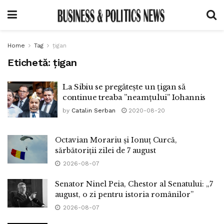
Home
Tag
țigan
Etichetă:
țigan
La Sibiu se pregătește un țigan să
continue treaba ”neamțului” Iohannis
by
Catalin Serban
2020-08-20
Octavian Morariu și Ionuț Curcă,
sărbătoriții zilei de 7 august
2026-08-07
Senator Ninel Peia, Chestor al Senatului: „7
august, o zi pentru istoria românilor”
2026-08-07