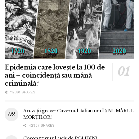
Epidemia care lovește la 100 de
ani – coincidență sau mână
criminală?
117891 SHARES
Acuzații grave: Guvernul italian umflă NUMĂRUL
MORȚILOR!
42937 SHARES
Coronavirusul, ucis de POLIDIN!