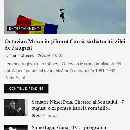
ENTERTAINMENT
Octavian Morariu și Ionuț Curcă, sărbătoriții zilei
de 7 august
by
Florin Olteanu
2026-08-07
Legenda rugby-ului românesc Octavian Morariu împlinește 65
ani. A jucat pe postul de închizător. A antrenat în 1991-1993,
Paris Saint...
CONTINUE READING
Senator Ninel Peia, Chestor al Senatului: „7
august, o zi pentru istoria românilor”
2026-08-07
SuperLiga, Etapa a IV-a, programul