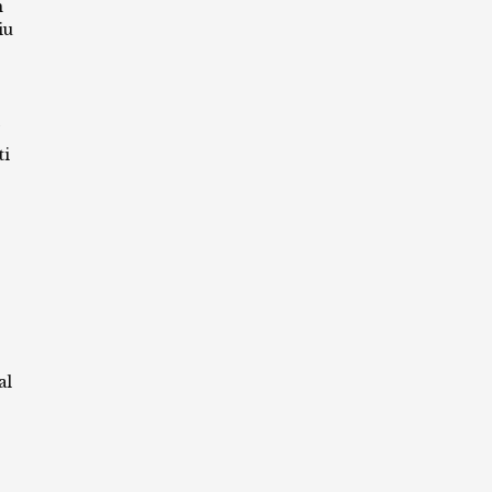
m
iu
ti
al