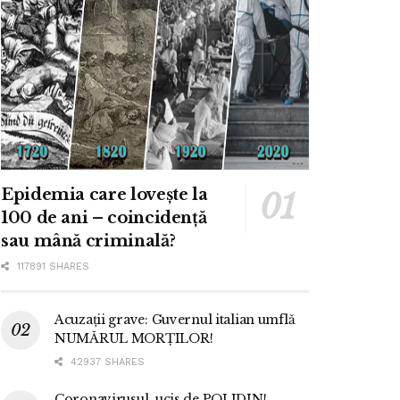
Epidemia care lovește la
100 de ani – coincidență
sau mână criminală?
117891 SHARES
Acuzații grave: Guvernul italian umflă
NUMĂRUL MORȚILOR!
42937 SHARES
Coronavirusul, ucis de POLIDIN!