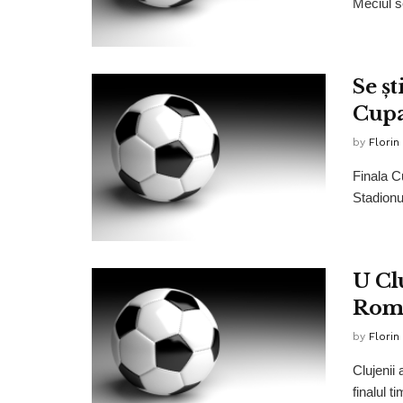
Meciul s
Se șt
Cupa 
by
Florin
Finala C
Stadionu
U Cl
Rom
by
Florin
Clujenii 
finalul ti