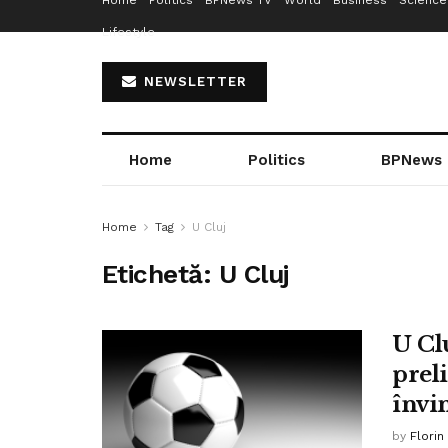
Home
Politics
BPNews TV
World
Business
Science
Lifestyle
NEWSLETTER
Home
Politics
BPNews
Home
Tag
U Cluj
Etichetă:
U Cluj
U Clu
prel
învi
by
Florin