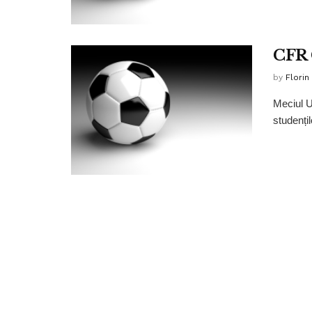
CFR C
by
Florin
Meciul U
studențil