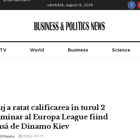
Entertainment
sâmbătă, august 8, 2026
 TV
World
Business
Science
j a ratat calificarea în turul 2
iminar al Europa League fiind
nsă de Dinamo Kiev
 Olteanu
2026-07-17