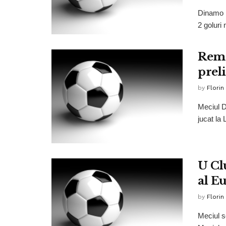
Dinamo K
2 goluri 
Remi
prel
by
Florin
Meciul D
jucat la 
U Cl
al E
by
Florin
Meciul s