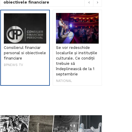
obiectivele financiare
Consilierul financiar
Se vor redeschide
Debut de sen
personal si obiectivele
localurile și instituțiile
muzica româ
financiare
culturale. Ce condiții
Maria Peia r
trebuie să
Internetul la
BPNEWS TV
îndeplinească de la 1
ani!
septembrie
NATIONAL
NATIONAL