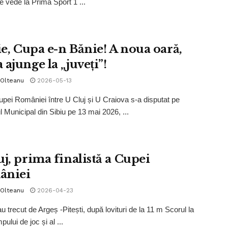
e vede la Prima Sport 1 ...
ie, Cupa e-n Bănie! A noua oară,
ajunge la „juveți”!
 Olteanu
2026-05-13
upei României între U Cluj și U Craiova s-a disputat pe
l Municipal din Sibiu pe 13 mai 2026, ...
uj, prima finalistă a Cupei
âniei
 Olteanu
2026-04-23
au trecut de Argeș -Pitești, după lovituri de la 11 m Scorul la
mpului de joc și al ...