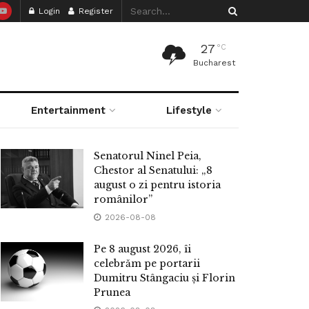
Login
Register
27
°C
Bucharest
Entertainment
Lifestyle
Senatorul Ninel Peia,
Chestor al Senatului: „8
august o zi pentru istoria
românilor”
2026-08-08
Pe 8 august 2026, îi
celebrăm pe portarii
Dumitru Stângaciu și Florin
Prunea