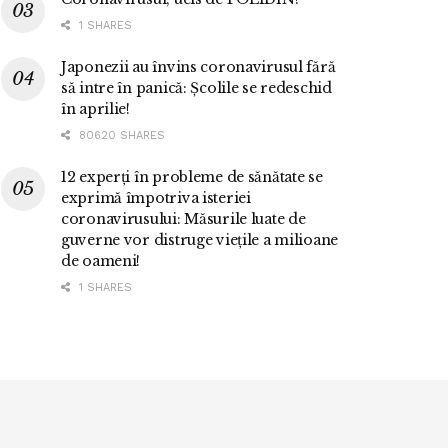
1 SHARES
Japonezii au învins coronavirusul fără
să intre în panică: Școlile se redeschid
în aprilie!
80620 SHARES
12 experți în probleme de sănătate se
exprimă împotriva isteriei
coronavirusului: Măsurile luate de
guverne vor distruge viețile a milioane
de oameni!
1 SHARES