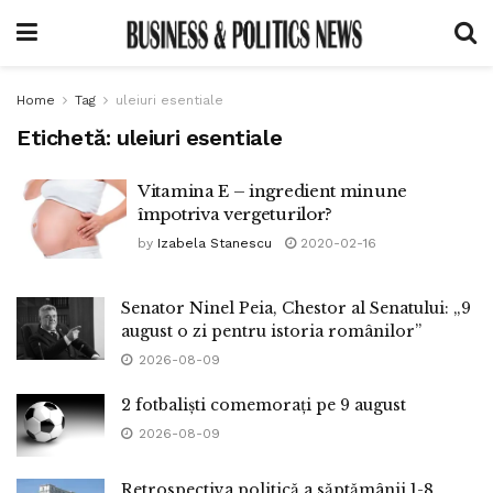
Home
Tag
uleiuri esentiale
Etichetă:
uleiuri esentiale
Vitamina E – ingredient minune
împotriva vergeturilor?
by
Izabela Stanescu
2020-02-16
Senator Ninel Peia, Chestor al Senatului: „9
august o zi pentru istoria românilor”
2026-08-09
2 fotbaliști comemorați pe 9 august
2026-08-09
Retrospectiva politică a săptămânii 1-8