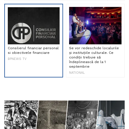
Consilierul financiar personal
Se vor redeschide localurile
si obiectivele financiare
și instituțiile culturale. Ce
condiții trebuie să
BPNEWS TV
îndeplinească de la 1
septembrie
NATIONAL