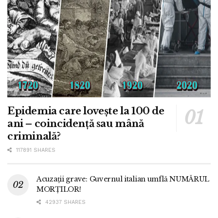
Epidemia care lovește la 100 de
ani – coincidență sau mână
criminală?
117891 SHARES
Acuzații grave: Guvernul italian umflă NUMĂRUL
MORȚILOR!
42937 SHARES