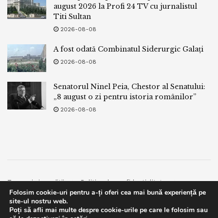
august 2026 la Profi 24 TV cu jurnalistul
Titi Sultan
2026-08-08
A fost odată Combinatul Siderurgic Galați
2026-08-08
Senatorul Ninel Peia, Chestor al Senatului:
„8 august o zi pentru istoria românilor”
2026-08-08
Termeni si conditii
Politica de confidentialitate
Folosim cookie-uri pentru a-ți oferi cea mai bună experiență pe
Facebook
Contact
site-ul nostru web.
Poți să afli mai multe despre cookie-urile pe care le folosim sau
© 2019
bpnews
- Business & Politics News
bpnews
.
This website uses GDPR cookies. By continuing to use this