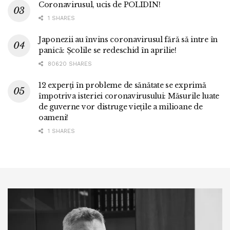
Coronavirusul, ucis de POLIDIN!
1 SHARES
Japonezii au învins coronavirusul fără să intre în
panică: Școlile se redeschid în aprilie!
80620 SHARES
12 experți în probleme de sănătate se exprimă
împotriva isteriei coronavirusului: Măsurile luate
de guverne vor distruge viețile a milioane de
oameni!
1 SHARES