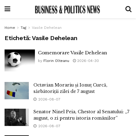
Home
Tag
Vasile Dehelean
Etichetă:
Vasile Dehelean
Comemorare Vasile Dehelean
by
Florin Olteanu
2026-04-30
Octavian Morariu și Ionuț Curcă,
sărbătoriții zilei de 7 august
2026-08-07
Senator Ninel Peia, Chestor al Senatului: „7
august, o zi pentru istoria românilor”
2026-08-07