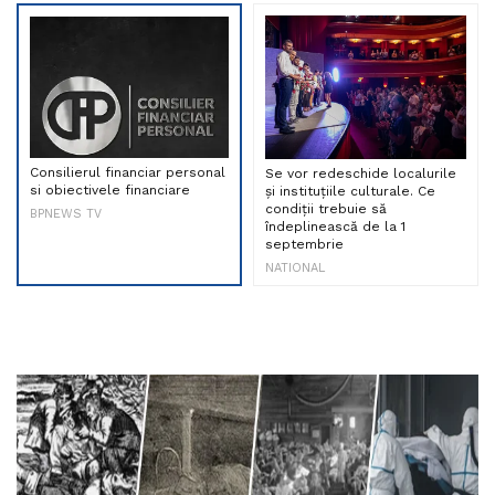
Consilierul financiar personal
Se vor redeschide localurile
si obiectivele financiare
și instituțiile culturale. Ce
condiții trebuie să
BPNEWS TV
îndeplinească de la 1
septembrie
NATIONAL