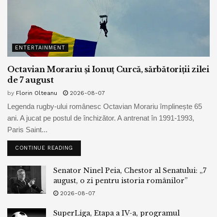
ENTERTAINMENT
Octavian Morariu și Ionuț Curcă, sărbătoriții zilei
de 7 august
by
Florin Olteanu
2026-08-07
Legenda rugby-ului românesc Octavian Morariu împlinește 65
ani. A jucat pe postul de închizător. A antrenat în 1991-1993,
Paris Saint...
CONTINUE READING
Senator Ninel Peia, Chestor al Senatului: „7
august, o zi pentru istoria românilor”
2026-08-07
SuperLiga, Etapa a IV-a, programul