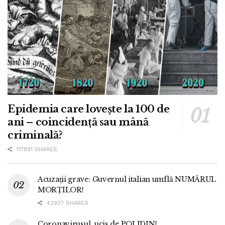
Epidemia care lovește la 100 de
ani – coincidență sau mână
criminală?
117891 SHARES
Acuzații grave: Guvernul italian umflă NUMĂRUL
MORȚILOR!
42937 SHARES
Coronavirusul, ucis de POLIDIN!