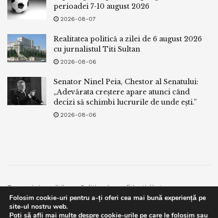
perioadei 7-10 august 2026
2026-08-07
Realitatea politică a zilei de 6 august 2026
cu jurnalistul Titi Sultan
2026-08-06
Senator Ninel Peia, Chestor al Senatului:
„Adevărata creștere apare atunci când
decizi să schimbi lucrurile de unde ești.”
2026-08-06
Termeni si conditii
Politica de confidentialitate
Folosim cookie-uri pentru a-ți oferi cea mai bună experiență pe
Facebook
Contact
site-ul nostru web.
Poți să afli mai multe despre cookie-urile pe care le folosim sau
© 2019
bpnews
- Business & Politics News
bpnews
.