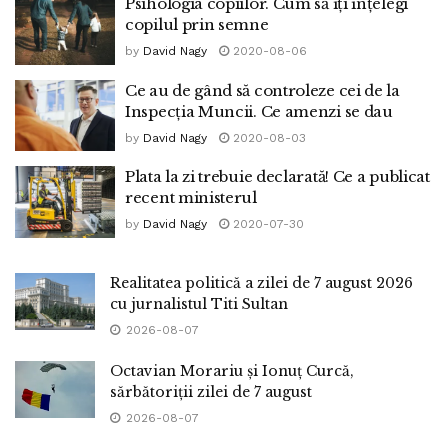
Psihologia copiilor. Cum să îți înțelegi
copilul prin semne
by
David Nagy
2020-08-06
Ce au de gând să controleze cei de la
Inspecția Muncii. Ce amenzi se dau
by
David Nagy
2020-08-03
Plata la zi trebuie declarată! Ce a publicat
recent ministerul
by
David Nagy
2020-07-30
Realitatea politică a zilei de 7 august 2026
cu jurnalistul Titi Sultan
2026-08-07
Octavian Morariu și Ionuț Curcă,
sărbătoriții zilei de 7 august
2026-08-07