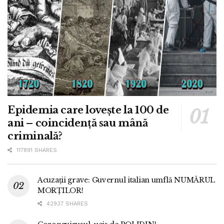
Epidemia care lovește la 100 de
ani – coincidență sau mână
criminală?
117891 SHARES
Acuzații grave: Guvernul italian umflă NUMĂRUL
MORȚILOR!
42937 SHARES