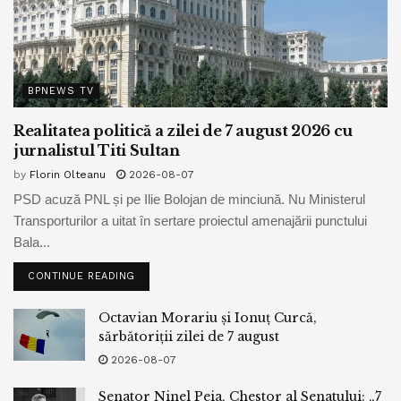
BPNEWS TV
Realitatea politică a zilei de 7 august 2026 cu
jurnalistul Titi Sultan
by
Florin Olteanu
2026-08-07
PSD acuză PNL și pe Ilie Bolojan de minciună. Nu Ministerul
Transporturilor a uitat în sertare proiectul amenajării punctului
Bala...
CONTINUE READING
Octavian Morariu și Ionuț Curcă,
sărbătoriții zilei de 7 august
2026-08-07
Senator Ninel Peia, Chestor al Senatului: „7