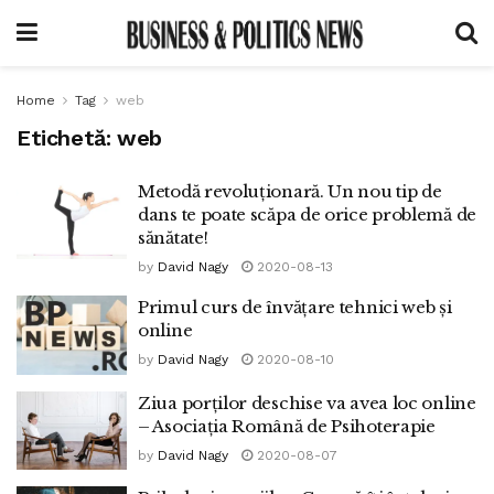
Home
Tag
web
Etichetă:
web
Metodă revoluționară. Un nou tip de
dans te poate scăpa de orice problemă de
sănătate!
by
David Nagy
2020-08-13
Primul curs de învățare tehnici web și
online
by
David Nagy
2020-08-10
Ziua porților deschise va avea loc online
– Asociația Română de Psihoterapie
by
David Nagy
2020-08-07