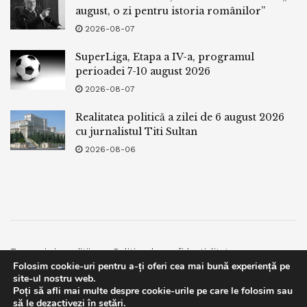
august, o zi pentru istoria românilor”
2026-08-07
SuperLiga, Etapa a IV-a, programul
perioadei 7-10 august 2026
2026-08-07
Realitatea politică a zilei de 6 august 2026
cu jurnalistul Titi Sultan
2026-08-06
Termeni si conditii
Politica de confidentialitate
Folosim cookie-uri pentru a-ți oferi cea mai bună experiență pe
Facebook
Contact
site-ul nostru web.
Poți să afli mai multe despre cookie-urile pe care le folosim sau
© 2019
bpnews
- Business & Politics News
bpnews
.
This website uses GDPR cookies. By continuing to use this
să le dezactivezi în
setări
.