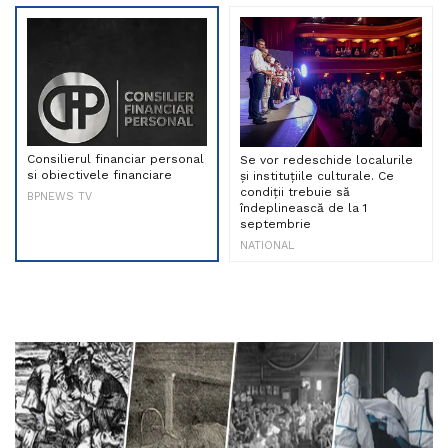
Consilierul financiar personal
Se vor redeschide localurile
si obiectivele financiare
și instituțiile culturale. Ce
condiții trebuie să
BPNEWS TV
îndeplinească de la 1
septembrie
NATIONAL