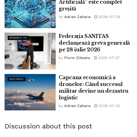
Artificială” este complet
greșită
by
Adrian Zaharia
2026-07-29
Federația SANITAS
BPNEWS TV
declanșează greva generală
pe 28 iulie 2026
by
Florin Olteanu
2026-07-27
Capcana economică a
NATIONAL
dronelor: Când succesul
militar devine un dezastru
logistic
by
Adrian Zaharia
2026-07-25
Discussion about this post