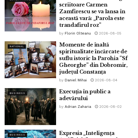
Prin artă, se știe, se pot transmite cele mai frumoase și
scriitoare Carmen
corecte mesaje. De asemenea, este știut faptul că arta
Zamfirescu se va lansa în
constituie o terapie cu foarte bune rezultate în cazul
această vară: „Parola este
trandafirul roz”
sensibilității și integrării anumitor tipuri de oameni în
societate. Fiecare ne regăsim, cu mirare, în scrierile cuiva,
by
Florin Olteanu
2026-08-05
sau în pictura, muzica și clădirile care spun adevărul
Momente de înaltă
NATIONAL
despre uriașa putere a talentului.
spiritualitate încărcate de
suflu istoric la Parohia ”Sf
Autor: Madalina Horj
Gheorghe” din Dobromir,
județul Constanța
Nume
(obligatoriu)
by
Daniel Mihai
2026-08-04
Execuția în public a
BUSINESS
Email
(obligatoriu)
adevărului
by
Adrian Zaharia
2026-08-02
Sit web
Expresia „Inteligența
Mesaj
BUSINESS