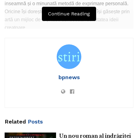
inseamnă și o minunată metodă de exprimare personală.
Oricine își dorește să fie cu adevărat liber, își găsește prin
Continue Reading
artă un mijloc de a-și face cunoscută identitatea ideii
creatoare.
Admirăm de fiecare dată arhitectura, muzica, diverse
obiecte, pictura, cărțile, expunerea aceasta de talent și
bpnews
multă muncă. Nu putem trece indiferenți pe lângă ceea ce
mintea umană a reușit să conceapă și să ofere pentru
plăcerea estetică a lumii întregi. O enigmă care se lasă
descoperită doar celor înzestrați, aceasta este arta. O
plăcere oferită ochiului, urechii, sufletului, o adunare de
culori și vibrații care exercită numai admirație, aceasta este
Related
Posts
arta.
Un nou roman al îndrăgitei
ENTERTAINMENT