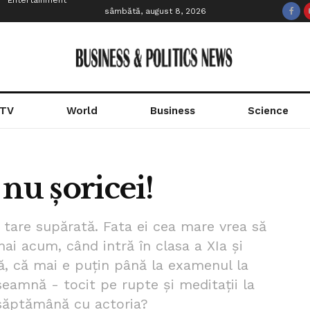
Entertainment
sâmbătă, august 8, 2026
 TV
World
Business
Science
nu șoricei!
, tare supărată. Fata ei cea mare vrea să
mai acum, când intră în clasa a XIa și
ă, că mai e puțin până la examenul la
seamnă - tocit pe rupte și meditații la
 săptămână cu actoria?