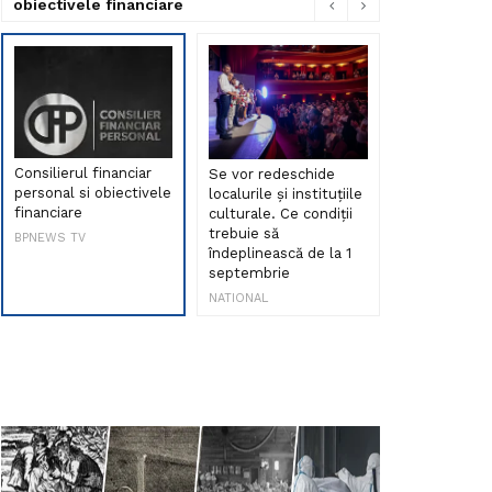
obiectivele financiare
Consilierul financiar
Se vor redeschide
Debut de sen
personal si obiectivele
localurile și instituțiile
muzica româ
financiare
culturale. Ce condiții
Maria Peia r
trebuie să
Internetul la
BPNEWS TV
îndeplinească de la 1
ani!
septembrie
NATIONAL
NATIONAL