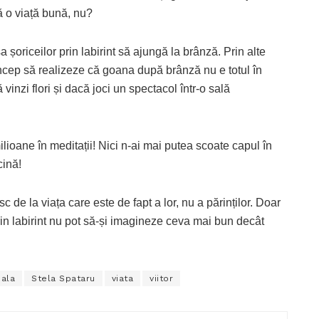
ă o viață bună, nu?
a șoriceilor prin labirint să ajungă la brânză. Prin alte
încep să realizeze că goana după brânză nu e totul în
că vinzi flori și dacă joci un spectacol într-o sală
ilioane în meditații! Nici n-ai mai putea scoate capul în
cină!
c de la viața care este de fapt a lor, nu a părinților. Doar
prin labirint nu pot să-și imagineze ceva mai bun decât
ala
Stela Spataru
viata
viitor