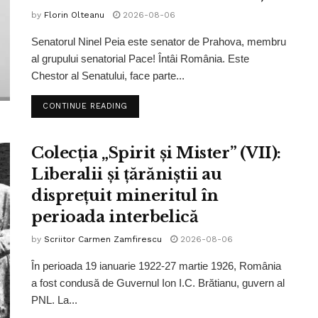
by
Florin Olteanu
2026-08-06
Senatorul Ninel Peia este senator de Prahova, membru
al grupului senatorial Pace! Întâi România. Este
Chestor al Senatului, face parte...
CONTINUE READING
Colecția „Spirit și Mister” (VII):
Liberalii și țărăniștii au
disprețuit mineritul în
perioada interbelică
by
Scriitor Carmen Zamfirescu
2026-08-06
În perioada 19 ianuarie 1922-27 martie 1926, România
a fost condusă de Guvernul Ion I.C. Brătianu, guvern al
PNL. La...