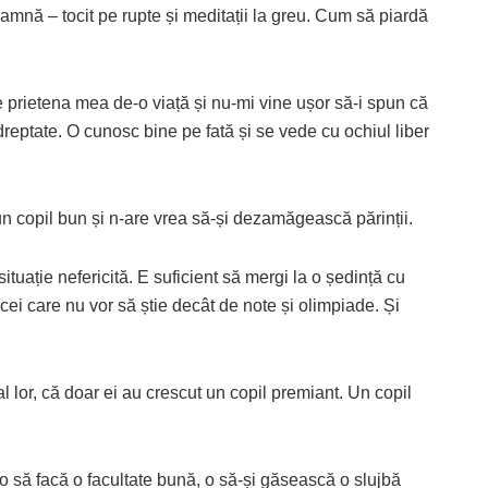
amnă – tocit pe rupte și meditații la greu. Cum să piardă
 prietena mea de-o viață și nu-mi vine ușor să-i spun că
dreptate. O cunosc bine pe fată și se vede cu ochiul liber
n copil bun și n-are vrea să-și dezamăgească părinții.
ituație nefericită. E suficient să mergi la o ședință cu
pe cei care nu vor să știe decât de note și olimpiade. Și
l lor, că doar ei au crescut un copil premiant. Un copil
t, o să facă o facultate bună, o să-și găsească o slujbă