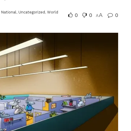
,
National
,
Uncategorized
,
World
0
0
A
0
A