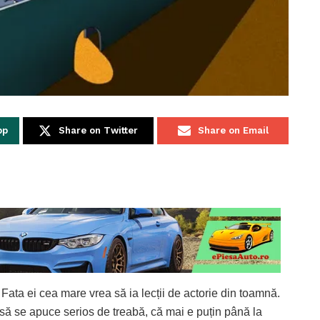
pp
Share on Twitter
Share on Email
 Fata ei cea mare vrea să ia lecții de actorie din toamnă.
 să se apuce serios de treabă, că mai e puțin până la