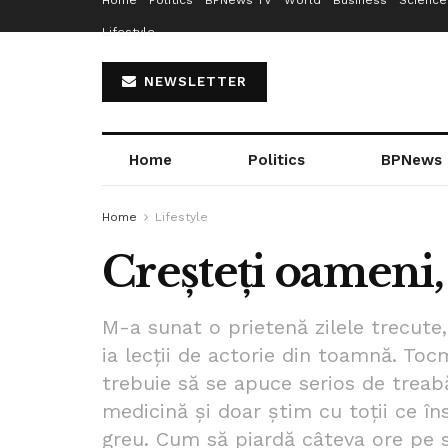
Home
Politics
BPNews TV
World
Business
Science
Lifestyle
NEWSLETTER
Home
Politics
BPNews
Home
Lifestyle
Creșteți oameni, 
M-a sunat o prietenă zilele trecute
ia lecții de actorie din toamnă. Toc
trebuie să se apuce serios de treab
medicină și doar știm cu toții ce în
greu. Cum să piardă câteva ore pe