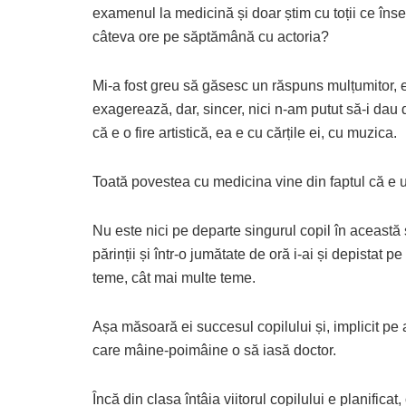
examenul la medicină și doar știm cu toții ce înse
câteva ore pe săptămână cu actoria?
Mi-a fost greu să găsesc un răspuns mulțumitor, e
exagerează, dar, sincer, nici n-am putut să-i dau 
că e o fire artistică, ea e cu cărțile ei, cu muzica.
Toată povestea cu medicina vine din faptul că e u
Nu este nici pe departe singurul copil în această s
părinții și într-o jumătate de oră i-ai și depistat 
teme, cât mai multe teme.
Așa măsoară ei succesul copilului și, implicit pe a
care mâine-poimâine o să iasă doctor.
Încă din clasa întâia viitorul copilului e planifica