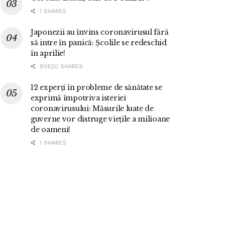
1 SHARES
Japonezii au învins coronavirusul fără
să intre în panică: Școlile se redeschid
în aprilie!
80620 SHARES
12 experți în probleme de sănătate se
exprimă împotriva isteriei
coronavirusului: Măsurile luate de
guverne vor distruge viețile a milioane
de oameni!
1 SHARES