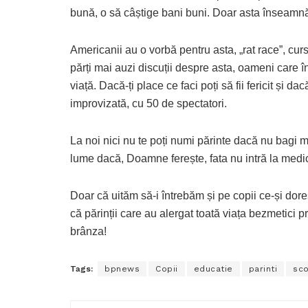
bună, o să câștige bani buni. Doar asta înseamn
Americanii au o vorbă pentru asta, „rat race”, curs
părți mai auzi discuții despre asta, oameni care 
viață. Dacă-ți place ce faci poți să fii fericit și da
improvizată, cu 50 de spectatori.
La noi nici nu te poți numi părinte dacă nu bagi m
lume dacă, Doamne ferește, fata nu intră la medi
Doar că uităm să-i întrebăm și pe copii ce-și dores
că părinții care au alergat toată viața bezmetici 
brânza!
Tags:
bpnews
Copii
educatie
parinti
sco