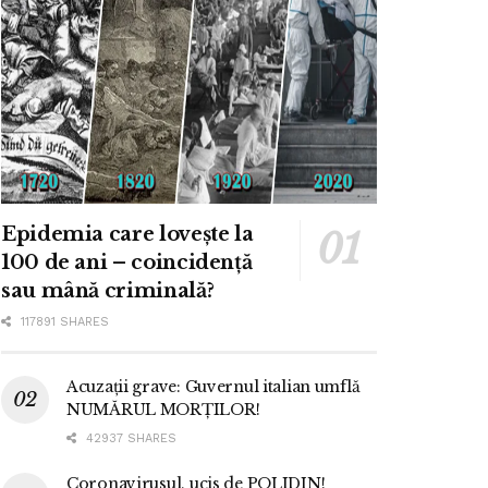
Epidemia care lovește la
100 de ani – coincidență
sau mână criminală?
117891 SHARES
Acuzații grave: Guvernul italian umflă
NUMĂRUL MORȚILOR!
42937 SHARES
Coronavirusul, ucis de POLIDIN!