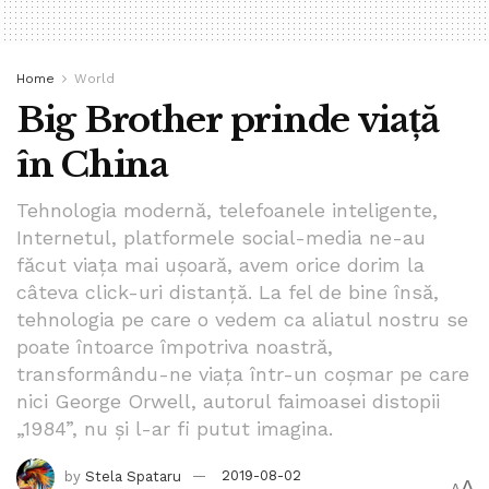
cocoșat la microfon, ca să-i poți spune cât mai clar unde
dorești să ajungi.
Mi-a răspuns ceva, dar n-am auzit-o din cauza anunțului
Home
World
din speakere, care acoperă pentru vreo 20 de secunde
Big Brother prinde viață
orice alt sunet în gară. Am rugat-o să repete. Se auzea
în China
întrerupt, unele cuvinte ajungeau până la microfon, altele
se pierdeau pe drum.
Tehnologia modernă, telefoanele inteligente,
Internetul, platformele social-media ne-au
Am luat bilete doar de dus, și acum mă întreb cu groază,
făcut viața mai ușoară, avem orice dorim la
oare gara din Constanța cum o fi?
câteva click-uri distanță. La fel de bine însă,
Tags:
bpnews
bucuresti
calator
cfr
cfr romania
tehnologia pe care o vedem ca aliatul nostru se
gara de nord
izabela stanescu
romania
stiri
tren
poate întoarce împotriva noastră,
transformându-ne viața într-un coșmar pe care
nici George Orwell, autorul faimoasei distopii
„1984”, nu și l-ar fi putut imagina.
by
Stela Spataru
2019-08-02
A