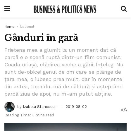
Home
National
Gânduri în gară
Prietena mea a glumit la un moment dat că
parcă e o scenă ruptă dintr-un film comunist.
Coada uriașă, clădirea veche a gării. Înțeleg. Nu
sunt de-obicei genul de om care se plânge de
țara mea, o iubesc prea mult, dar în momente
din astea, topindu-mă de căldură și așteptând
parcă ziua de apoi, nu m-am putut abține.
by
Izabela Stanescu
2019-08-02
A
A
Reading Time: 3 mins read