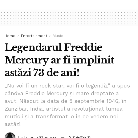
Home
Entertainment
Music
Legendarul Freddie
Mercury ar fi împlinit
astăzi 73 de ani!
„Nu voi fi un rock star, voi fi o legendă,” a spus
cândva Freddie Mercury și mare dreptate a
avut. Născut la data de 5 septembrie 1946, în
Zanzibar, India, artistul a revoluționat lumea
muzicii și a transformat-o în ce vedem noi
astăzi.
by
Izabela Stanescu
2019-09-05