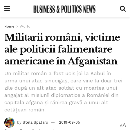
Home
World
Militarii români, victime
ale politicii falimentare
americane în Afganistan
Un militar român a fost ucis joi la Kabul în
urma unui atac sinucigaș, care vine la doar trei
zile după un alt atac soldat cu moartea unui
angajat al misiunii diplomatice a României din
capitala afgană și rănirea gravă a unui alt
cetățean român.
by
Stela Spataru
2019-09-05
A
A