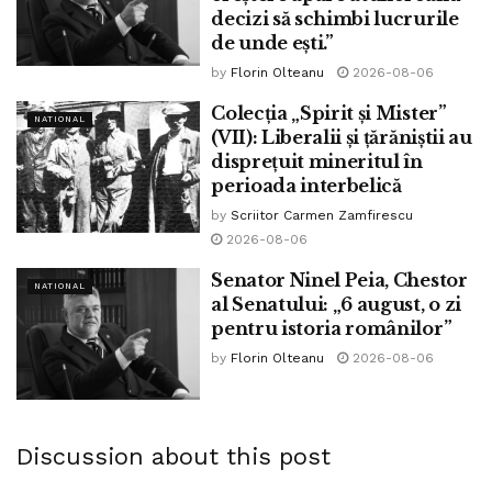
Tags:
biserica ortodoxa
bpnews
crestinism
religie
decizi să schimbi lucrurile
de unde ești.”
sarbatoare
sf ioachim si ana
Stela Spataru
by
Florin Olteanu
2026-08-06
ziua parintilor
Colecția „Spirit și Mister”
NATIONAL
(VII): Liberalii și țărăniștii au
disprețuit mineritul în
perioada interbelică
by
Scriitor Carmen Zamfirescu
2026-08-06
Senator Ninel Peia, Chestor
NATIONAL
al Senatului: „6 august, o zi
pentru istoria românilor”
by
Florin Olteanu
2026-08-06
Discussion about this post