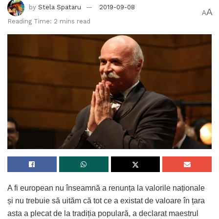
by
Stela Spataru
2019-09-08
A
A
Reading Time: 2 mins read
A fi european nu înseamnă a renunța la valorile naționale
și nu trebuie să uităm că tot ce a existat de valoare în țara
asta a plecat de la tradiția populară, a declarat maestrul