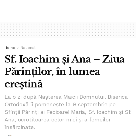
Gheorghe în acest interviu de excepție.
Tags:
bpnews
identitate nationala
romania
satul romanesc
spiritualitate
Stela Spataru
traditie
tudor gheorghe
valori
Home
National
Sf. Ioachim și Ana – Ziua
Părinților, în lumea
creștină
La o zi după Nașterea Maicii Domnului, Biserica
Ortodoxă îi pomenește la 9 septembrie pe
Sfinții Părinți ai Fecioarei Maria, Sf. Ioachim și Sf.
Ana, ocrotitoarea celor mici și a femeilor
însărcinate.