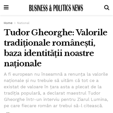
Home
National
Tudor Gheorghe: Valorile
tradiționale românești,
baza identității noastre
naționale
A fi european nu înseamnă a renunța la valorile
naționale și nu trebuie să uităm că tot ce a
existat de valoare în țara asta a plecat de la
tradiția populară, a declarat maestrul Tudor
Gheorghe într-un interviu pentru Ziarul Lumina,
pe care fiecare român ar trebui să-l citească.