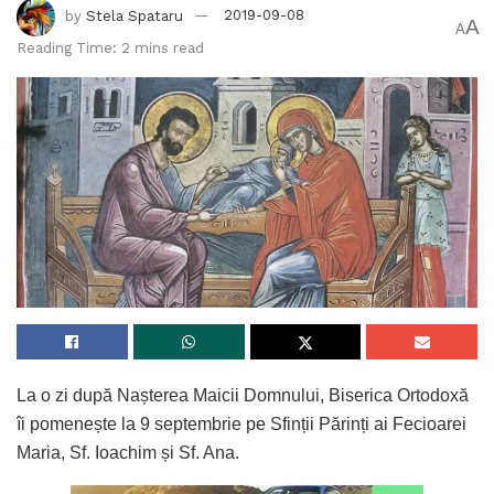
by
Stela Spataru
2019-09-08
A
A
Reading Time: 2 mins read
La o zi după Nașterea Maicii Domnului, Biserica Ortodoxă
îi pomenește la 9 septembrie pe Sfinții Părinți ai Fecioarei
Maria, Sf. Ioachim și Sf. Ana.