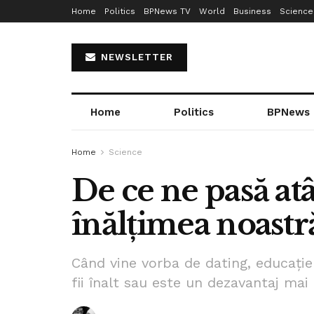
Home
Politics
BPNews TV
World
Business
Science
NEWSLETTER
Home
Politics
BPNews
Home
Science
De ce ne pasă at
înălțimea noastr
Când vine vorba de dating, educație
fii înalt sau este un dezavantaj mai