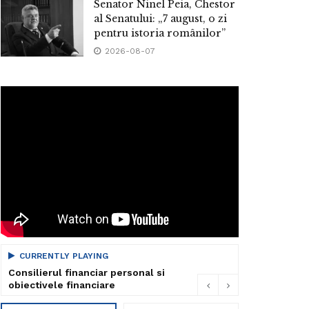
Senator Ninel Peia, Chestor
al Senatului: „7 august, o zi
pentru istoria românilor”
2026-08-07
CURRENTLY PLAYING
Consilierul financiar personal si
obiectivele financiare