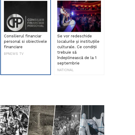
Consilierul financiar
Se vor redeschide
Debut de sen
personal si obiectivele
localurile și instituțiile
muzica româ
financiare
culturale. Ce condiții
Maria Peia r
trebuie să
Internetul la
BPNEWS TV
îndeplinească de la 1
ani!
septembrie
NATIONAL
NATIONAL