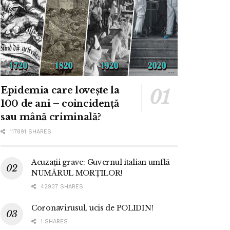
Epidemia care lovește la
100 de ani – coincidență
sau mână criminală?
117891 SHARES
Acuzații grave: Guvernul italian umflă
NUMĂRUL MORȚILOR!
42937 SHARES
Coronavirusul, ucis de POLIDIN!
1 SHARES