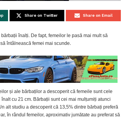
pp
Share on Twitter
Share on Email
bărbații înalți. De fapt, femeilor le pasă mai mult să
or să întâlnească femei mai scunde.
ilor și ale bărbaților a descoperit că femeile sunt cele
înalt cu 21 cm. Bărbații sunt cei mai mulțumiți atunci
Un alt studiu a descoperit că 13,5% dintre bărbați preferă
r, în rândul femeilor, aproximativ jumătate au preferat să