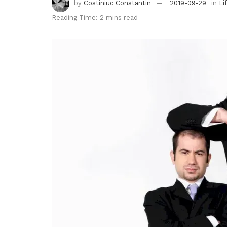
by
Costiniuc Constantin
2019-09-29
in
Li
Reading Time: 2 mins read