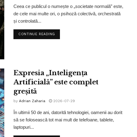
Ceea ce publicul o numește o „societate normală” este,
de cele mai multe ori, o psihoză colectivă, orchestrată
și controlată...
CONTINUE READING
Expresia „Inteligența
Artificială” este complet
greșită
by
Adrian Zaharia
2026-07-29
În ultimii 50 de ani, datorită tehnologiei, oamenii au dorit
să se folosească tot mai mult de telefoane, tablete,
laptopuri...