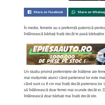
Share on Facebook
Share on Whatsa
În medie, femeile au o preferință puternică pentru 
întâlnească bărbați înalți decât le pasă bărbațil
Un studiu privind preferințele de înălțime ale feme
mai mulțumite atunci când partenerul lor este mai 
când sunt cu 8 cm mai înalți decât partenera lor. 
să întâlnească doar femei mai scunde decât ei. Da
întâlnească doar bărbați mai înalți decât ele.