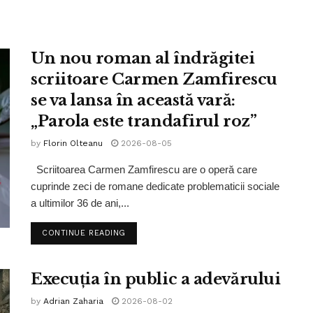
Un nou roman al îndrăgitei
scriitoare Carmen Zamfirescu
se va lansa în această vară:
„Parola este trandafirul roz”
by
Florin Olteanu
2026-08-05
Scriitoarea Carmen Zamfirescu are o operă care
cuprinde zeci de romane dedicate problematicii sociale
a ultimilor 36 de ani,...
CONTINUE READING
Execuția în public a adevărului
by
Adrian Zaharia
2026-08-02