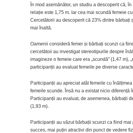
În mod asemănător, un studiu a descoperit că, în
relație este 1,75 m. Iar cea mai scundă femeie cu 
Cercetătorii au descoperit că 23% dintre bărbați ș
mai înaltă.
Oamenii consideră femei și bărbați scunzi ca fiin
cercetătoii au investigat stereotipurile despre înă
imagineze o femeie care era „scundă” (1,47 m), „m
participanții au evaluat femeile pe diverse caracter
Participanții au apreciat atât femeile cu înălțimea
femeile scunde. Însă nu a existat nicio diferență 
Participanții au evaluat, de asemenea, bărbații des
(1,93 m).
Participanții au văzut bărbații scunzi ca fiind mai
succes, mai puțin atractivi din punct de vedere fiz