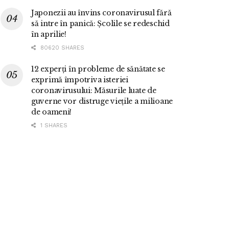
Japonezii au învins coronavirusul fără
să intre în panică: Școlile se redeschid
în aprilie!
80620 SHARES
12 experți în probleme de sănătate se
exprimă împotriva isteriei
coronavirusului: Măsurile luate de
guverne vor distruge viețile a milioane
de oameni!
1 SHARES