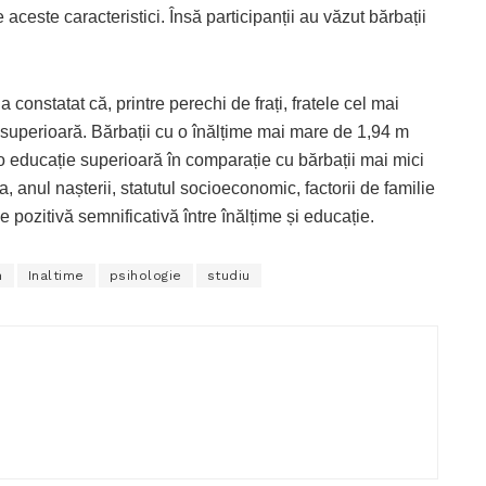
de aceste caracteristici. Însă participanții au văzut bărbații
constatat că, printre perechi de frați, fratele cel mai
superioară. Bărbații cu o înălțime mai mare de 1,94 m
o educație superioară în comparație cu bărbații mai mici
, anul nașterii, statutul socioeconomic, factorii de familie
e pozitivă semnificativă între înălțime și educație.
n
Inaltime
psihologie
studiu