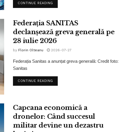
CONTINUE READING
Federația SANITAS
declanșează greva generală pe
28 iulie 2026
by
Florin Olteanu
2026-07-27
Federația Sanitas a anunțat greva generală: Credit foto:
Sanitas
CONTINUE READING
Capcana economică a
dronelor: Când succesul
militar devine un dezastru