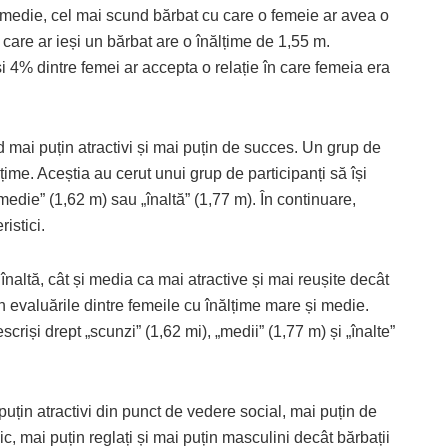
 medie, cel mai scund bărbat cu care o femeie ar avea o
care ar ieși un bărbat are o înălțime de 1,55 m.
i 4% dintre femei ar accepta o relație în care femeia era
d mai puțin atractivi și mai puțin de succes. Un grup de
lțime. Aceștia au cerut unui grup de participanți să își
edie” (1,62 m) sau „înaltă” (1,77 m). În continuare,
istici.
 înaltă, cât și media ca mai atractive și mai reușite decât
în evaluările dintre femeile cu înălțime mare și medie.
criși drept „scunzi” (1,62 mi), „medii” (1,77 m) și „înalte”
 puțin atractivi din punct de vedere social, mai puțin de
ic, mai puțin reglați și mai puțin masculini decât bărbații