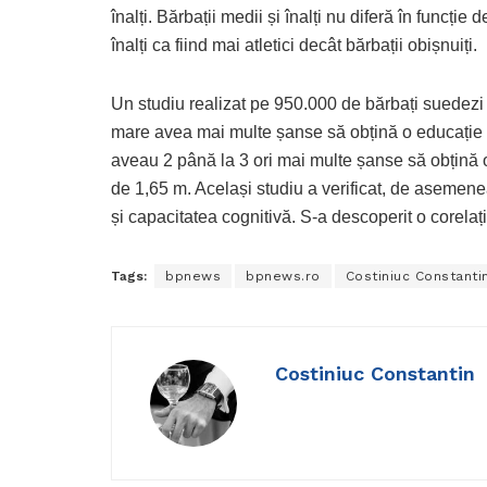
înalți. Bărbații medii și înalți nu diferă în funcție 
înalți ca fiind mai atletici decât bărbații obișnuiți.
Un studiu realizat pe 950.000 de bărbați suedezi a 
mare avea mai multe șanse să obțină o educație 
aveau 2 până la 3 ori mai multe șanse să obțină 
de 1,65 m. Același studiu a verificat, de asemenea
și capacitatea cognitivă. S-a descoperit o corelați
Tags:
bpnews
bpnews.ro
Costiniuc Constanti
Costiniuc Constantin