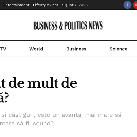
Entertainment
Lifestyle
vineri, august 7, 2026
 TV
World
Business
Science
ât de mult de
ă?
 și câștiguri, este un avantaj mai mare să
 mare să fii scund?