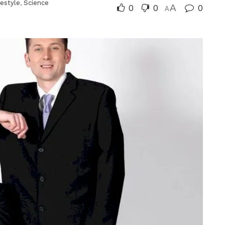
festyle
,
Science
0
0
A
0
A