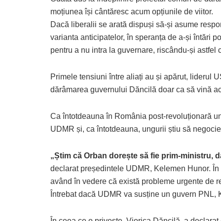
moțiunea își cântăresc acum opțiunile de viitor.
Dacă liberalii se arată dispuși să-și asume respon
varianta anticipatelor, în speranța de a-și întări 
pentru a nu intra la guvernare, riscându-și astfel c
Primele tensiuni între aliați au și apărut, lideru
dărâmarea guvernului Dăncilă doar ca să vină a
Ca întotdeauna în România post-revoluționară un r
UDMR și, ca întotdeauna, ungurii știu să negociez
„Știm că Orban dorește să fie prim-ministru, da
declarat președintele UDMR, Kelemen Hunor. În op
având în vedere că există probleme urgente de rez
Întrebat dacă UDMR va susține un guvern PNL,
În ceea ce o privește, Viorica Dăncilă, a declara