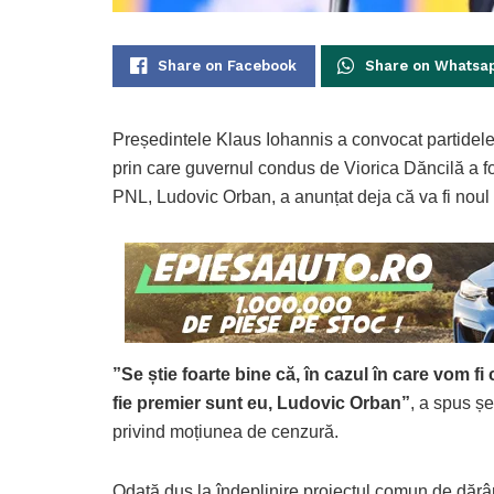
Share on Facebook
Share on Whatsa
Președintele Klaus Iohannis a convocat partidele
prin care guvernul condus de Viorica Dăncilă a fo
PNL, Ludovic Orban, a anunțat deja că va fi noul pr
”Se știe foarte bine că, în cazul în care vom
fie premier sunt eu, Ludovic Orban”
, a spus șe
privind moțiunea de cenzură.
Odată dus la îndeplinire proiectul comun de dărâ