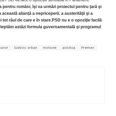
 pentru români, îşi va urmări proiectul pentru ţară şi
a această alianţă a nepriceperii, a austerităţii şi a
ot răul de care e în stare.PSD nu e o opoziţie facilă
 Aşteptăm astăzi formula guvernamentală şi programul
hunor
ludovic orban
motiune
politica
Premier