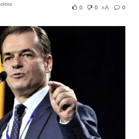
olitics
0
0
A
0
A