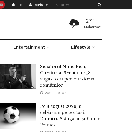
Login
Register
27
°C
Bucharest
Entertainment
Lifestyle
Senatorul Ninel Peia,
Chestor al Senatului: „8
august o zi pentru istoria
românilor”
2026-08-08
Pe 8 august 2026, îi
celebrăm pe portarii
Dumitru Stângaciu și Florin
Prunea