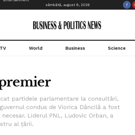
Entertainment
sâmbătă, august 8, 2026
 TV
World
Business
Science
 premier
cat partidele parlamentare la consultări,
guvernul condus de Viorica Dăncilă a fost
 necesar. Liderul PNL, Ludovic Orban, a
tru al țării.