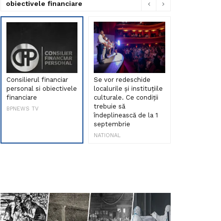
obiectivele financiare
Consilierul financiar
Se vor redeschide
Debut de sen
personal si obiectivele
localurile și instituțiile
muzica româ
financiare
culturale. Ce condiții
Maria Peia r
trebuie să
Internetul la
BPNEWS TV
îndeplinească de la 1
ani!
septembrie
NATIONAL
NATIONAL