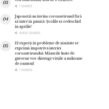
1 SHARES
Japonezii au învins coronavirusul fără
să intre în panică: Școlile se redeschid
în aprilie!
80620 SHARES
12 experți în probleme de sănătate se
exprimă împotriva isteriei
coronavirusului: Măsurile luate de
guverne vor distruge viețile a milioane
de oameni!
1 SHARES