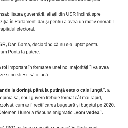
sabilitatea guvernării, aliații din USR înclină spre
poziția în Parlament, dar și pentru a avea un motiv onorabil
apitalul electoral.
l USR, Dan Barna, declarând că nu s-a luptat pentru
cum Ponta la putere.
ol important în formarea unei noi majorități îl va avea
e și nu sfiesc să o facă.
r de la dorință până la putință este o cale lungă”,
a
inia sa, noul guvern trebuie format cât mai rapid,
olvat, cum ar fi rectificarea bugetară și bugetul pe 2020.
 Kelemen Hunor a răspuns enigmatic
„vom vedea”
.
t că PSD va face o opoziție serioasă în Parlament.