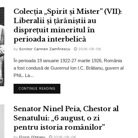
Colecția „Spirit și Mister” (VII):
Liberalii și țărăniștii au
disprețuit mineritul în
perioada interbelică
by
Scriitor Carmen Zamfirescu
2026-08-06
În perioada 19 ianuarie 1922-27 martie 1926, România
a fost condusă de Guvernul Ion I.C. Brătianu, guvern al
PNL. La...
CONTINUE READING
Senator Ninel Peia, Chestor al
Senatului: „6 august, o zi
pentru istoria românilor”
by
Florin Olteanu
2026-08-06