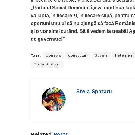
„Partidul Social Democrat îşi va continua lupta
va lupta, în fiecare zi, în fiecare clipă, pentru c
oportunismului să nu ajungă să facă României t
şi o vor simţi curând. Să îi vedem la treabă!
de guvernare!”
Tags:
bpnews
consultari
Guvern
kelemen 
Stela Spataru
Stela Spataru
Related
Posts