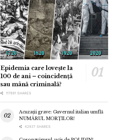
Epidemia care lovește la
100 de ani – coincidență
sau mână criminală?
117891 SHARES
Acuzații grave: Guvernul italian umflă
NUMĂRUL MORȚILOR!
42937 SHARES
Coronavirusul, ucis de POLIDIN!