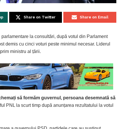
pp
Share on Twitter
Share on Email
 parlamentare la consultări, după votul din Parlament
st demis cu cinci voturi peste minimul necesar. Liderul
im ministru al țării.
 fi chemați să formăm guvernul, persoana desemnată să
ful PNL la scurt timp după anunțarea rezultatului la votul
mare a guvernului PSD, partidele care au susținut