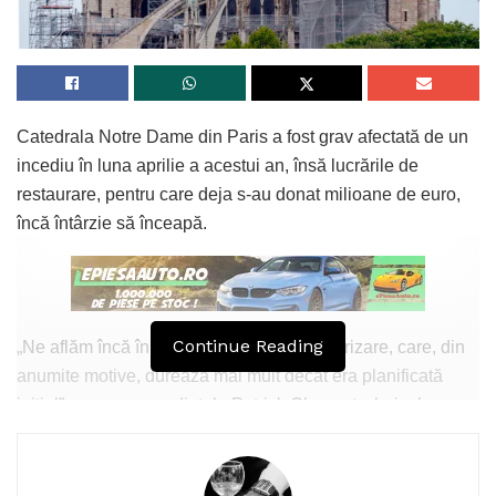
Catedrala Notre Dame din Paris a fost grav afectată de un
incediu în luna aprilie a acestui an, însă lucrările de
restaurare, pentru care deja s-au donat milioane de euro,
încă întârzie să înceapă.
Continue Reading
„Ne aflăm încă în prima fază, faza de securizare, care, din
anumite motive, durează mai mult decât era planificată
inițial”, a spus președintele Patrick Chauvet, clericul
administrativ principal al Catedralei Notre-Dame.
„Apoi va fi a doua etapă, dedicată evaluării situației, vom