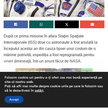
După ce prima misiune în afara Staţiei Spaţiale
Internaţionale (ISS) doar cu astronaute a fost anulată la
începutul acestui an din cauza lipsei unui costum de o
mărime potrivită, expediția a fost reprogramată pentru
vineri dimineaţă, într-un anunț făcut de NASA.
Folosim cookie-uri pentru a-ți oferi cea mai bună experiență pe
Continue Reading
site-ul nostru web.
Poți să afli mai multe despre cookie-urile pe care le folosim sau
În luna martie a acestui an, oficialii NASA au anulat ceea
This website uses GDPR cookies. By continuing to use this
să le dezactivezi în
setări
.
ce ar fi trebuit să fie o misiune pionier, după ce şi-au dat
website you are giving consent to cookies being used. Visit our
Accept
seama că au un singur costum de dimensiuni potrivite, în
Privacy and Cookie Policy
.
I Agree
loc de două, cum ar fi trebuit. Misiunea urma să le aibă în