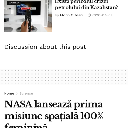
Există pericolul crizei
WORLD
petrolului din Kazahstan?
Tags:
bpnews
bpnews.ro
Costiniuc Constantin
by
Florin Olteanu
2026-07-23
notre dame
restaurare
Discussion about this post
Home
Science
NASA lansează prima
misiune spațială 100%
feminină