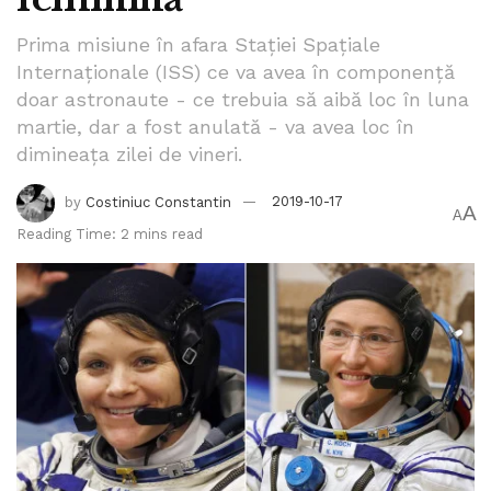
Prima misiune în afara Staţiei Spaţiale
Internaţionale (ISS) ce va avea în componență
doar astronaute - ce trebuia să aibă loc în luna
martie, dar a fost anulată - va avea loc în
dimineața zilei de vineri.
by
Costiniuc Constantin
2019-10-17
A
A
Reading Time: 2 mins read