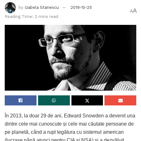
by
Izabela Stanescu
2019-10-25
A
A
Reading Time: 2 mins read
În 2013, la doar 29 de ani, Edward Snowden a devenit una
dintre cele mai cunoscute și cele mai căutate persoane de
pe planetă, când a rupt legătura cu sistemul american
(lucrase până atunci pentru CIA și NSA) și a dezvăluit