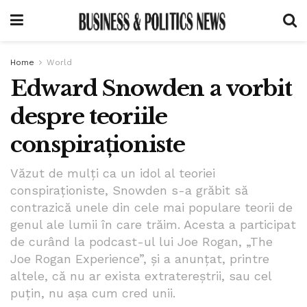
Home
World
Edward Snowden a vorbit
despre teoriile
conspiraționiste
Văzut de mulți ca un idol al teoriei
conspiraționiste, Snowden s-a grăbit să
contrazică unele din cele mai populare teorii de
genul ale lumii în care trăim. Acesta a participat
de curând la podcast-ul lui Joe Rogan, „The
Joe Rogan Experience”, și a anunțat, printre
altele, că nu ar exista extratereștrii, sau cel
puțin, nu așa cum cred unii.