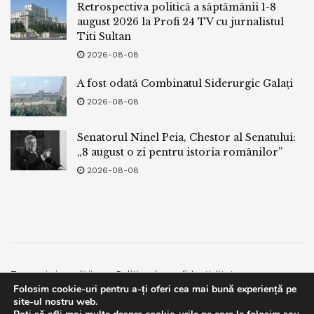
Retrospectiva politică a săptămânii 1-8
august 2026 la Profi 24 TV cu jurnalistul
Titi Sultan
2026-08-08
A fost odată Combinatul Siderurgic Galați
2026-08-08
Senatorul Ninel Peia, Chestor al Senatului:
„8 august o zi pentru istoria românilor”
2026-08-08
Termeni si conditii
Politica de confidentialitate
Folosim cookie-uri pentru a-ți oferi cea mai bună experiență pe
Facebook
Contact
site-ul nostru web.