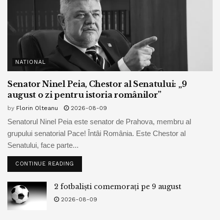
prostie
romania
scoala
sistem de invatamant
NATIONAL
Senator Ninel Peia, Chestor al Senatului: „9
august o zi pentru istoria românilor”
by
Florin Olteanu
2026-08-09
Senatorul Ninel Peia este senator de Prahova, membru al
grupului senatorial Pace! Întâi România. Este Chestor al
Senatului, face parte...
CONTINUE READING
2 fotbaliști comemorați pe 9 august
2026-08-09