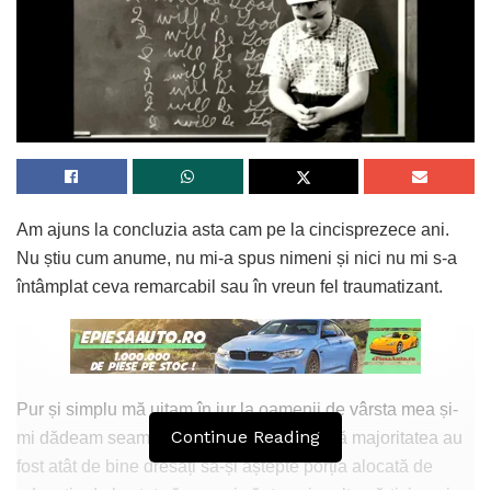
edward snowden
extraterestrii
izabela stanescu
permanent record
rogan podcast
rusia
servicii secrete
snowden
teoria conspiratiei
teorii conspirationiste
the joe rogan experience
whistleblower
Am ajuns la concluzia asta cam pe la cincisprezece ani.
Nu știu cum anume, nu mi-a spus nimeni și nici nu mi s-a
întâmplat ceva remarcabil sau în vreun fel traumatizant.
Pur și simplu mă uitam în jur la oamenii de vârsta mea și-
Continue Reading
mi dădeam seama că așa stau lucrurile, că majoritatea au
fost atât de bine dresați să-și aștepte porția alocată de