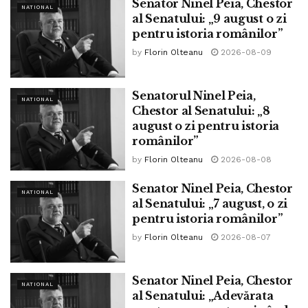
Senator Ninel Peia, Chestor
NATIONAL
exista extratereștrii, sau cel puțin, nu așa cum cred unii.
al Senatului: „9 august o zi
pentru istoria românilor”
by
Florin Olteanu
2026-08-09
Senatorul Ninel Peia,
NATIONAL
Chestor al Senatului: „8
august o zi pentru istoria
românilor”
by
Florin Olteanu
2026-08-08
Senator Ninel Peia, Chestor
NATIONAL
al Senatului: „7 august, o zi
„Știu că tu ți-ai dori să existe extratereștrii, Joe, și știu că și
pentru istoria românilor”
Neil deGrasse Tyson și-ar dori să existe. Și cine știe, poate
by
Florin Olteanu
2026-08-07
că undeva există. Dar ideea că noi (guvernul american) îi
avem pitiți pe undeva – dacă într-adevăr ascundem ceva –
Senator Ninel Peia, Chestor
eu am avut un acces incredibil la dosarele CIA și NSA, ale
NATIONAL
al Senatului: „Adevărata
armatei, toate grupările astea. Și n-am găsit nimic. Dacă