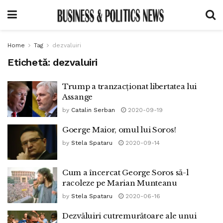
Home
Tag
dezvaluiri
Etichetă:
dezvaluiri
Trump a tranzacționat libertatea lui
Assange
by
Catalin Serban
2020-09-19
Goerge Maior, omul lui Soros!
by
Stela Spataru
2020-09-14
Cum a încercat George Soros să-l
racoleze pe Marian Munteanu
by
Stela Spataru
2020-06-16
Dezvăluiri cutremurătoare ale unui