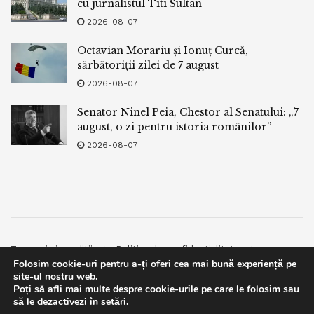
cu jurnalistul Titi Sultan
2026-08-07
Octavian Morariu și Ionuț Curcă,
sărbătoriții zilei de 7 august
2026-08-07
Senator Ninel Peia, Chestor al Senatului: „7
august, o zi pentru istoria românilor”
2026-08-07
Termeni si conditii
Politica de confidentialitate
Folosim cookie-uri pentru a-ți oferi cea mai bună experiență pe
Facebook
Contact
site-ul nostru web.
Poți să afli mai multe despre cookie-urile pe care le folosim sau
© 2019
bpnews
- Business & Politics News
bpnews
.
This website uses GDPR cookies. By continuing to use this
să le dezactivezi în
setări
.