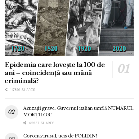
Epidemia care lovește la 100 de
ani – coincidență sau mână
criminală?
117891 SHARES
Acuzații grave: Guvernul italian umflă NUMĂRUL
MORȚILOR!
42937 SHARES
Coronavirusul, ucis de POLIDIN!