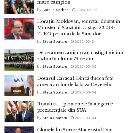
mare campion
by
Catalin Serban
2020-05-26
Horațiu Moldovan, secretar de stat în
Ministerul Sănătății, câștigă 23.000
EURO pe lună de la Sanador
by
Stela Spataru
2020-03-24
De ce americanii nu au câștigat niciun
război în ultimii 75 de ani
by
Stela Spataru
2020-03-09
Dosarul Caracal: Dincă ducea fete
americanilor de la baza Deveselu!
by
Stela Spataru
2020-03-04
România – pion cheie în alegerile
prezidențiale din SUA
by
Stela Spataru
2020-03-04
Clonele lui Soros: Afaceristul Don