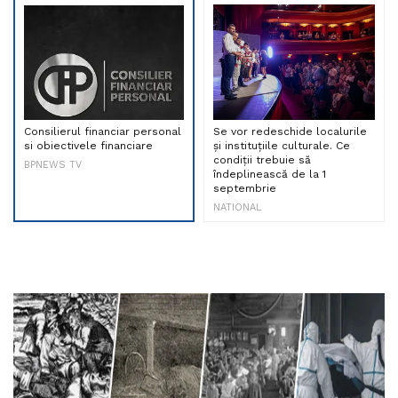
Consilierul financiar personal
Se vor redeschide localurile
si obiectivele financiare
și instituțiile culturale. Ce
condiții trebuie să
BPNEWS TV
îndeplinească de la 1
septembrie
NATIONAL