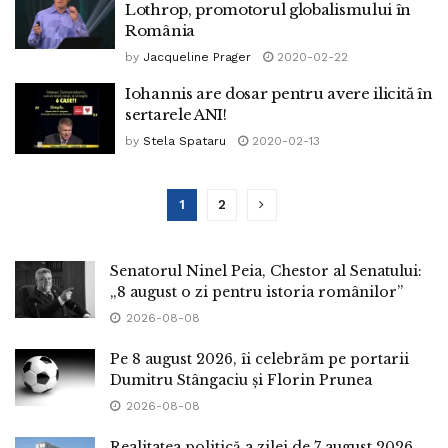
Lothrop, promotorul globalismului în
România
by
Jacqueline Prager
2020-02-22
Iohannis are dosar pentru avere ilicită în
sertarele ANI!
by
Stela Spataru
2020-02-13
1
2
Senatorul Ninel Peia, Chestor al Senatului:
„8 august o zi pentru istoria românilor”
2026-08-08
Pe 8 august 2026, îi celebrăm pe portarii
Dumitru Stângaciu și Florin Prunea
2026-08-08
Realitatea politică a zilei de 7 august 2026