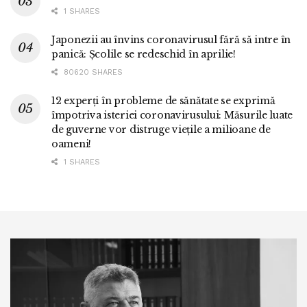
1 SHARES
Japonezii au învins coronavirusul fără să intre în
panică: Școlile se redeschid în aprilie!
80620 SHARES
12 experți în probleme de sănătate se exprimă
împotriva isteriei coronavirusului: Măsurile luate
de guverne vor distruge viețile a milioane de
oameni!
1 SHARES