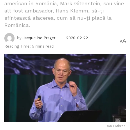
american în România, Mark Gitenstein, sau vine
alt fost ambasador, Hans Klemm, să-ți
sfințească afacerea, cum să nu-ți placă la
Românica.
by
Jacqueline Prager
2020-02-22
A
A
Reading Time: 5 mins read
Don Lothrop