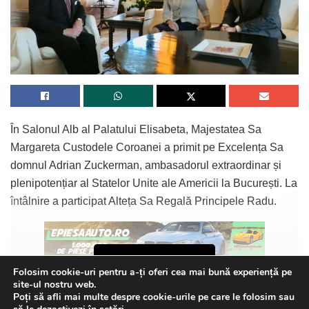
Despre afacerile lui Lothrop scrie
„Gazeta de Cluj”
, citiți cu
atenție să vedeți cu cine lucrează îndrăgostitul de
România, unul mai rezistoid decât celălalt.
„La 30 de kilometri de Cluj-Napoca se construiește pe
În Salonul Alb al Palatului Elisabeta, Majestatea Sa
140 de hectare un orășel. În faza finală, proiectul se
Margareta Custodele Coroanei a primit pe Excelența Sa
vrea afi o comunitate de 2.500-3.000 de locuitori ce va
domnul Adrian Zuckerman, ambasadorul extraordinar și
avea inclusiv o școală, o clinică medicală, fermă
plenipotențiar al Statelor Unite ale Americii la București. La
organică, parcuri, zone comerciale și centru de afaceri.
întâlnire a participat Alteța Sa Regală Principele Radu.
Printre cei mai cunoscuți oameni din spatele acestui
mega-proiect se află Mark Gitenstein, fostul ambasador
al Statelor Unite ale Americii în România, olandezul
Continue Reading
Steven van Groningen, CEO Raiffesisen Bank și Don
Folosim cookie-uri pentru a-ți oferi cea mai bună experiență pe
Ambasadorul Zuckerman și-a început misiunea
site-ul nostru web.
Lothrop, fost partener în mai multe fonduri care
Poți să afli mai multe despre cookie-urile pe care le folosim sau
diplomatică în România în luna decembrie 2019.
finanțează start-up-uri în Sillicon Valley și totodată
This website uses GDPR cookies. By continuing to use this