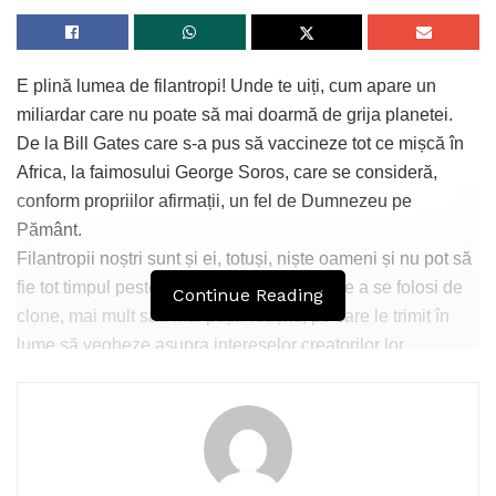
E plină lumea de filantropi! Unde te uiți, cum apare un
miliardar care nu poate să mai doarmă de grija planetei.
De la Bill Gates care s-a pus să vaccineze tot ce mișcă în
Africa, la faimosului George Soros, care se consideră,
conform propriilor afirmații, un fel de Dumnezeu pe
Pământ.
Filantropii noștri sunt și ei, totuși, niște oameni și nu pot să
fie tot timpul peste tot, de unde și nevoia de a se folosi de
Continue Reading
clone, mai mult sau mai puțin reușite, pe care le trimit în
lume să vegheze asupra intereselor creatorilor lor.
Un astfel de personaj este și Don Lothrop, afacerist
american, care și-a descoperit pe la vreo 40 de ani, brusc
și deodată dragostea de România. Da, noi știm că
România este o țară care merită iubită, dar totuși nu poți să
nu te miri cum l-a pocnit pe americanul Lothrop dragostea