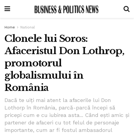
Home
National
Clonele lui Soros:
Afaceristul Don Lothrop,
promotorul
globalismului în
România
Dacă te uiți mai atent la afacerile lui Don
Lothorp în România, parcă-parcă începi să
pricepi cum e cu iubirea asta... Când ești amic și
partener de afaceri cu tot felul de personaje
importante, cum ar fi fostul ambasadorul