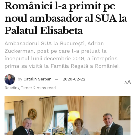
României l-a primit pe
Practic, patronul PressOne, site-ul deontologilor și pro-
americanilor, îl atacă într-un mod abject pe actualul
noul ambasador al SUA la
președinte al SUA, în perioada respectivă candidat la
președinția Statelor Unite. Domnul Lothrop
Palatul Elisabeta
promovează cu succes agenda lui George Soroș în
România atât pe teme ce țin de politica românească dar
Ambasadorul SUA la București, Adrian
Zuckerman, post pe care l-a preluat la
și în ceea ce privește politica americană.
”
începutul lunii decembrie 2019, a întreprins
(Gândește.org)
prima sa vizită la Familia Regală a României.
by
Catalin Serban
2020-02-22
A
A
Reading Time: 2 mins read