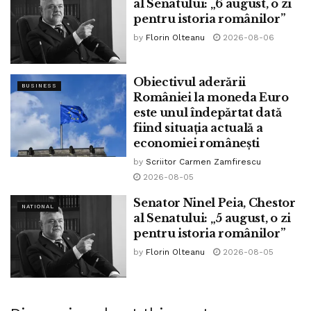
al Senatului: „6 august, o zi
care a fost amestecat. Pe principiul, o mână spală pe alta
pentru istoria românilor”
și amândouă jefuiesc țara!
by
Florin Olteanu
2026-08-06
Existența acestor probleme privind modul în care și-a
dobândit averea și numeroasele case explică de ce
Iohannis este dornic să-și asigure o majoritate
Obiectivul aderării
BUSINESS
parlamentară obedientă. La fel și cu numirile în justiție, căci
României la moneda Euro
este unul îndepărtat dată
Iohannis știe că într-o zi nu va mai fi apărat de gardul
fiind situația actuală a
Cotroceniului și cu siguranță nu-și dorește să fie chemat să
economiei românești
dea cu subsemnatul.
by
Scriitor Carmen Zamfirescu
2026-08-05
Tags:
avere
bpnews
case
dezvaluiri
dosar ANI
klaus iohannis
Senator Ninel Peia, Chestor
NATIONAL
al Senatului: „5 august, o zi
pentru istoria românilor”
by
Florin Olteanu
2026-08-05