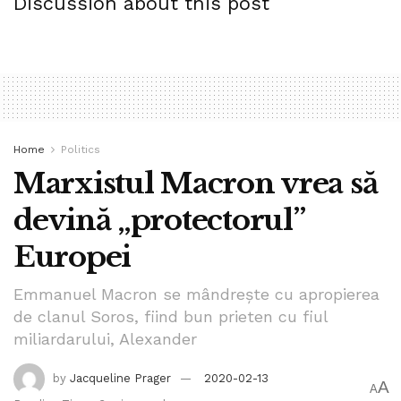
Discussion about this post
Home
Politics
Marxistul Macron vrea să
devină „protectorul”
Europei
Emmanuel Macron se mândrește cu apropierea
de clanul Soros, fiind bun prieten cu fiul
miliardarului, Alexander
by
Jacqueline Prager
2020-02-13
A
A