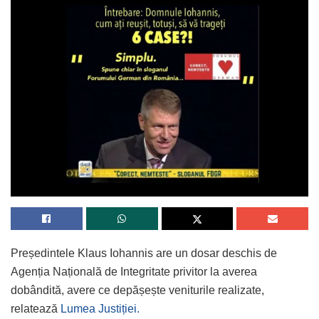
Președintele Klaus Iohannis are un dosar deschis de
Agenția Națională de Integritate privitor la averea
dobândită, avere ce depășește veniturile realizate,
relatează
Lumea Justiției.