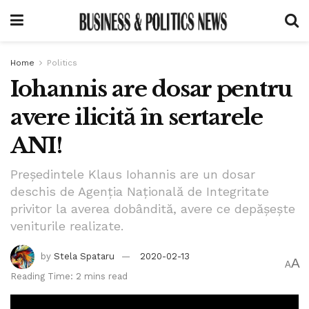
Home
Politics
Iohannis are dosar pentru
avere ilicită în sertarele
ANI!
Președintele Klaus Iohannis are un dosar
deschis de Agenția Națională de Integritate
privitor la averea dobândită, avere ce depășește
veniturile realizate.
by
Stela Spataru
2020-02-13
A
A
Reading Time: 2 mins read