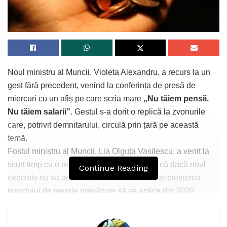
Noul ministru al Muncii, Violeta Alexandru, a recurs la un
gest fără precedent, venind la conferința de presă de
miercuri cu un afiș pe care scria mare
„Nu tăiem pensii.
Nu tăiem salarii”
. Gestul s-a dorit o replică la zvonurile
care, potrivit demnitarului, circulă prin țară pe această
temă.
Fostul ministru al Muncii, Lia Olguța Vasilescu, a venit la
scurt timp cu o replică usturătoare arătând că dacă noul
Continue Reading
executiv nu va acorda sporurile de salariu și creșterea
punctului de pensie prevăzute să se aplice din 2020
potrivit legii 153/2017… tot tăiere se cheamă!
„Păi, dacă anulați drepturi câștigate prin lege, tot tăiere