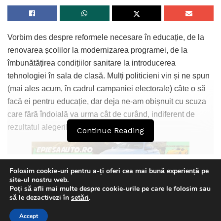
Vorbim des despre reformele necesare în educație, de la
renovarea școlilor la modernizarea programei, de la
îmbunătățirea condițiilor sanitare la introducerea
tehnologiei în sala de clasă. Mulți politicieni vin și ne spun
(mai ales acum, în cadrul campaniei electorale) câte o să
facă ei pentru educație, dar deja ne-am obișnuit cu scuza
care fără îndoială va urma cât de curând, indiferent de
rezultatul alegerilor de duminică.
Continue Reading
Folosim cookie-uri pentru a-ți oferi cea mai bună experiență pe
site-ul nostru web.
Nu sunt bani. E mult de muncă pentru a revoluționa un
Poți să afli mai multe despre cookie-urile pe care le folosim sau
întreg sistem și sincer, nimeni nu prea vrea să se
This website uses GDPR cookies. By continuing to use this
să le dezactivezi în
setări
.
website you are giving consent to cookies being used. Visit our
deranjeze, nu atâta timp cât pot sta la fel de bine cuminți la
Accept
Privacy and Cookie Policy
.
I Agree
biroul lor frumos de la minister, fără să ridice un deget.