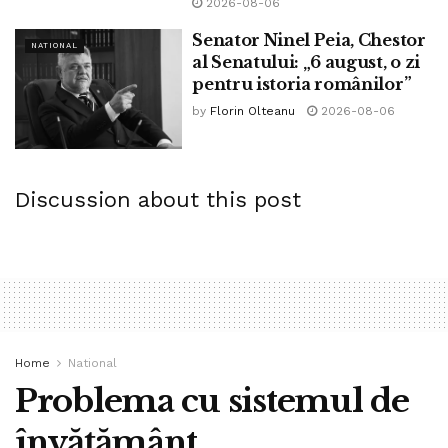
2026-08-06
Senator Ninel Peia, Chestor
NATIONAL
al Senatului: „6 august, o zi
pentru istoria românilor”
Tags:
bpnews
buget
bugetari
Comisia Europeană
by
Florin Olteanu
2026-08-06
cresteri salariale
deficit bugetar
economie
legea 153
pensionari
Discussion about this post
Home
National
Problema cu sistemul de
învățământ…