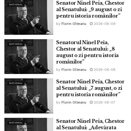
Senator Ninel Peia, Chestor
Condus şi orchestrat de liderul sovietic Iosif Stalin între anii
NATIONAL
al Senatului: „9 august o zi
1932-1933, acest genocid a avut ca scop distrugerea
pentru istoria românilor”
oricărei forme de independenţă şi opoziţie în rândurile
by
Florin Olteanu
2026-08-09
poporului ucrainean.
Senatorul Ninel Peia,
Autoritățile sovietice au luat cu forța
NATIONAL
Chestor al Senatului: „8
mâncarea și terenurile fermierilor ucraineni
august o zi pentru istoria
românilor”
O parte din fermierii din Ucraina au rezistat politicilor de
by
Florin Olteanu
2026-08-08
colectivizare ale lui Stalin. Regimul sovietic i-a etichetat
drept trădători ai clasei muncitoare. Astfel, autoritățile au
Senator Ninel Peia, Chestor
NATIONAL
început să le ia cu forța terenurile și mâncarea. Mulți dintre
al Senatului: „7 august, o zi
aceștia au fost trimiși în Siberia ulterior. Cei care au rămas
pentru istoria românilor”
în Ucraina, au murit de foame.
by
Florin Olteanu
2026-08-07
Granițele Ucrainei au fost închise după ce
Senator Ninel Peia, Chestor
toată mâncarea a fost furată
NATIONAL
al Senatului: „Adevărata