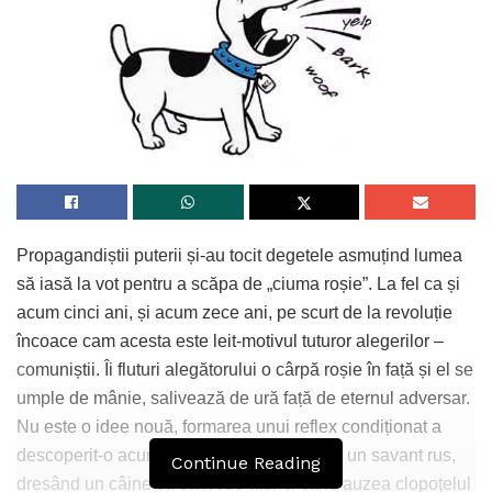
Cele mai mari pierderi cauzate de mortalitatea ridicată din
anul 1933 au fost înregistrate în Kazahstan şi în Ucraina.
Pierderi semnificativ mai mici au fost în Rusia, precum şi în
republicile din Asia Centrală, în Belarus şi în republicile din
Transcaucazia.
În 2006, Rada Supremă de la Kiev a recunoscut în mod
oficial, prin lege, Holodomorul din 1932-1933 drept
genocid îndrepat împotriva poporului ucrainean. Această
Propagandiștii puterii și-au tocit degetele asmuțind lumea
lege interzice negarea publică a Holodomorului, însă nu
să iasă la vot pentru a scăpa de „ciuma roșie”. La fel ca și
prevede şi sancţiuni în acest sens.
acum cinci ani, și acum zece ani, pe scurt de la revoluție
încoace cam acesta este leit-motivul tuturor alegerilor –
comuniștii. Îi fluturi alegătorului o cârpă roșie în față și el se
umple de mânie, salivează de ură față de eternul adversar.
Nu este o idee nouă, formarea unui reflex condiționat a
Tags:
catalin serban
foamete
holodomor
descoperit-o acum mai bine de 100 de ani un savant rus,
Continue Reading
stalin anii 30
Ucraina
www.bpnews.ro
dresând un câine să saliveze atunci când auzea clopoțelul