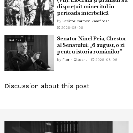
mai bine să-l pui să latre în continuare după căruța PSD?!
disprețuit mineritul în
perioada interbelică
Tare mă tem că va veni o zi când Ion Iliescu va fi oale și
by
Scriitor Carmen Zamfirescu
ulcele, Dragnea își va fi executat pedeapsa, Ponta va fi
2026-08-06
la pensie și alegătorul român va continua să latre tot
Senator Ninel Peia, Chestor
după căruța PSD…
NATIONAL
al Senatului: „6 august, o zi
pentru istoria românilor”
Tags:
alegeri
bpnews
cainele lui pavlov
ciuma rosie
by
Florin Olteanu
2026-08-06
manipulare
politica
propaganda
psd
Discussion about this post