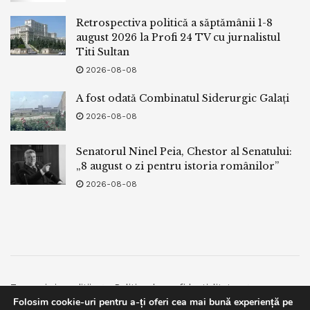
Retrospectiva politică a săptămânii 1-8
august 2026 la Profi 24 TV cu jurnalistul
Titi Sultan
2026-08-08
A fost odată Combinatul Siderurgic Galați
2026-08-08
Senatorul Ninel Peia, Chestor al Senatului:
„8 august o zi pentru istoria românilor”
2026-08-08
Termeni si conditii
Politica de confidentialitate
Folosim cookie-uri pentru a-ți oferi cea mai bună experiență pe
Facebook
Contact