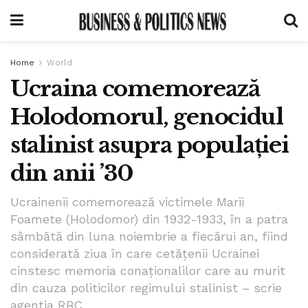
Home
World
Ucraina comemorează
Holodomorul, genocidul
stalinist asupra populației
din anii ’30
Ucrainenii comemorează victimele Marii
Foamete (Holodomor) din 1932-1933, în a patra
sâmbătă din luna noiembrie a fiecărui an, fiind
considerată ziua în care cetăţenii Ucrainei
cinstesc memoria conaţionalilor care au murit
din cauza politicilor regimului stalinist – scrie
agenţia RBC.