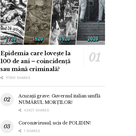
Epidemia care lovește la
100 de ani – coincidență
sau mână criminală?
117891 SHARES
Acuzații grave: Guvernul italian umflă
NUMĂRUL MORȚILOR!
42937 SHARES
Coronavirusul, ucis de POLIDIN!
1 SHARES