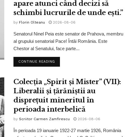
apare atunci când decizi să
schimbi lucrurile de unde ești.”
by
Florin Olteanu
2026-08-06
Senatorul Ninel Peia este senator de Prahova, membru
al grupului senatorial Pace! Întâi România. Este
Chestor al Senatului, face parte...
CONTINUE READING
Colecția „Spirit și Mister” (VII):
Liberalii și țărăniștii au
disprețuit mineritul în
perioada interbelică
by
Scriitor Carmen Zamfirescu
2026-08-06
În perioada 19 ianuarie 1922-27 martie 1926, România