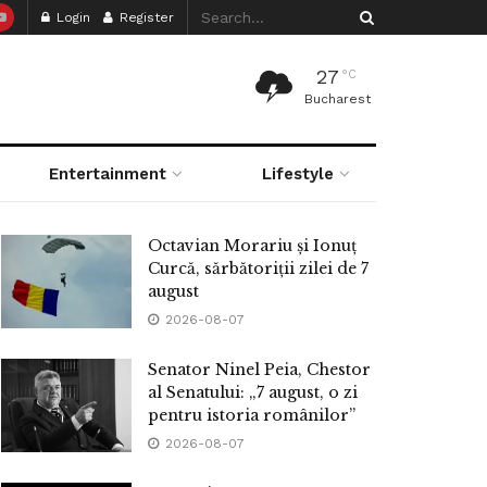
Login
Register
27
°C
Bucharest
Entertainment
Lifestyle
Octavian Morariu și Ionuț
Curcă, sărbătoriții zilei de 7
august
2026-08-07
Senator Ninel Peia, Chestor
al Senatului: „7 august, o zi
pentru istoria românilor”
2026-08-07