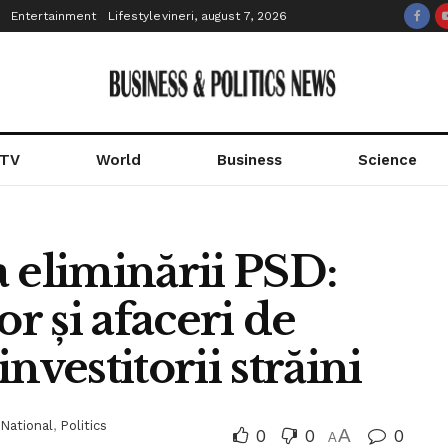
Entertainment
Lifestyle
vineri, august 7, 2026
 TV
World
Business
Science
 eliminării PSD:
or și afaceri de
nvestitorii străini
National
,
Politics
0
0
A
0
A