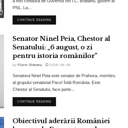
a fost condusă de Guvernul Ion I.C. Brătianu, guvern al
PNL. La...
CONTINUE READING
Senator Ninel Peia, Chestor al
Senatului: „6 august, o zi
pentru istoria românilor”
by
Florin Olteanu
2026-08-06
Senatorul Ninel Peia este senator de Prahova, membru
al grupului senatorial Pace! Întâi România. Este
Chestor al Senatului, face parte...
CONTINUE READING
Obiectivul aderării României