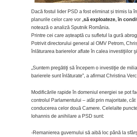
Dacă fostul lider PSD a fost eliminat și trimis la
planurile celor care vor „
să exploateze, în condiț
notează o analiză Sputnik România.
Printre cei care așteaptă cu sufletul la gură abr
Potrivit directorului general al OMV Petrom, Christ
înlăturarea barierelor aflate în calea investiţiilor ş
„Suntem pregătiţi să începem o investiţie de mil
barierele sunt înlăturate”, a afirmat Christina Ver
Modificările rapide în domeniul energiei se pot f
controlul Parlamentului – atât prin majoritate, cât 
conducerea celor două Camere. Celelalte puncte a
Iohannis de anihilare a PSD sunt:
-Remanierea guvernului să aibă loc până la sfârși