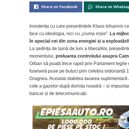
Share on Facebook
Share on Whatsa
Insistența cu care președintele Klaus Iohannis ce
face cu ideologia, nici cu „ciuma roșie”.
La mijloc
în special cei din zona energiei și a exploatăr
La ședința de taină de luni a liberalilor, președint
momentului,
preluarea controlului asupra Camer
Orban să poată trece rapid prin Parlament legile 
fuseseră puse pe butuci prin celebra ordonanță 114
Dragnea. Aceasta stabilea taxarea suplimentară a
cote a gazelor după dorința noastră – și impozitar
bancar și de telecomunicații.