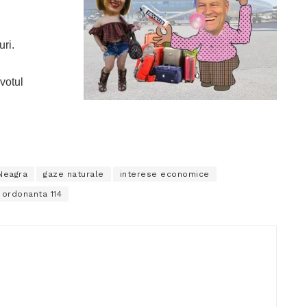
uri.
 votul
Neagra
gaze naturale
interese economice
 ordonanta 114