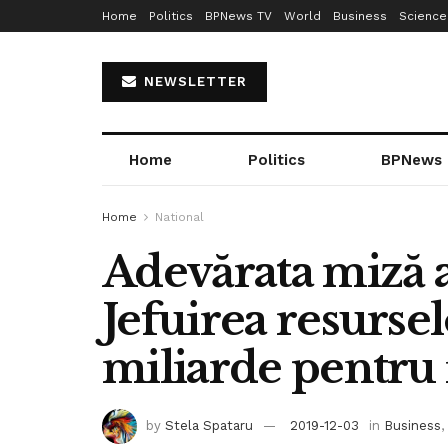
Home
Politics
BPNews TV
World
Business
Science
NEWSLETTER
Home
Politics
BPNews
Home
National
Adevărata miză a
Jefuirea resursel
miliarde pentru i
by
Stela Spataru
2019-12-03
in
Business
,