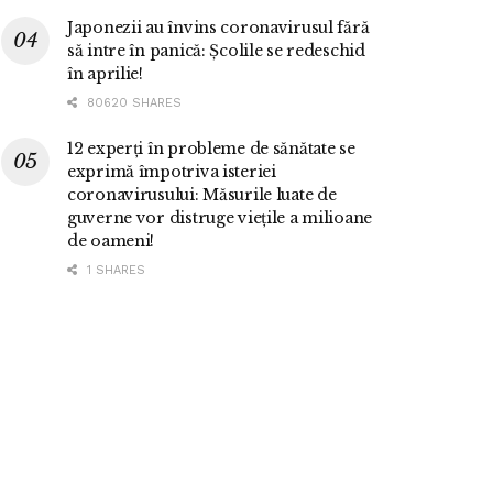
Japonezii au învins coronavirusul fără
să intre în panică: Școlile se redeschid
în aprilie!
80620 SHARES
12 experți în probleme de sănătate se
exprimă împotriva isteriei
coronavirusului: Măsurile luate de
guverne vor distruge viețile a milioane
de oameni!
1 SHARES