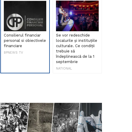
Consilierul financiar
Se vor redeschide
Debut de sen
personal si obiectivele
localurile și instituțiile
muzica româ
financiare
culturale. Ce condiții
Maria Peia r
trebuie să
Internetul la
BPNEWS TV
îndeplinească de la 1
ani!
septembrie
NATIONAL
NATIONAL