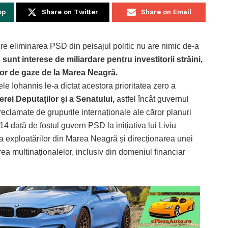
pp
Share on Twitter
Share on Email
re eliminarea PSD din peisajul politic nu are nimic de-a
 sunt interese de miliardare pentru investitorii străini,
ilor de gaze de la Marea Neagră.
ele Iohannis le-a dictat acestora prioritatea zero a
ei Deputaților și a Senatului,
astfel încât guvernul
reclamate de grupurile internaționale ale căror planuri
 dată de fostul guvern PSD la inițiativa lui Liviu
 exploatărilor din Marea Neagră și direcționarea unei
ea multinaționalelor, inclusiv din domeniul financiar