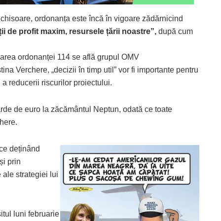
 închisoare, ordonanța este încă în vigoare zădărnicind
ii de profit maxim, resursele țării noastre”,
după cum
ogarea ordonanței 114 se află grupul OMV
ina Verchere, „decizii în timp util” vor fi importante pentru
i a reducerii riscurilor proiectului.
iarde de euro la zăcământul Neptun, odată ce toate
chere.
ace deținând
și prin
le strategiei lui
tul luni februarie