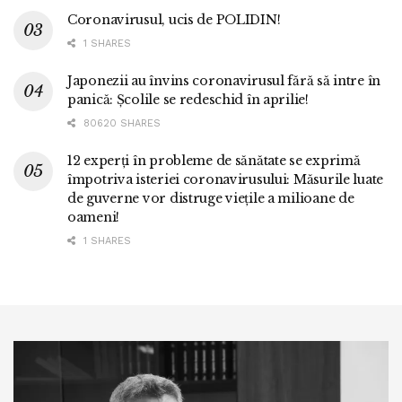
Coronavirusul, ucis de POLIDIN!
1 SHARES
Japonezii au învins coronavirusul fără să intre în
panică: Școlile se redeschid în aprilie!
80620 SHARES
12 experți în probleme de sănătate se exprimă
împotriva isteriei coronavirusului: Măsurile luate
de guverne vor distruge viețile a milioane de
oameni!
1 SHARES