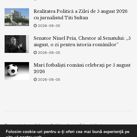
Realitatea Politică a Zilei de 5 august 2026
cu jurnalistul Titi Sultan
2026-08-05
Senator Ninel Peia, Chestor al Senatului: „5
august, o zi pentru istoria românilor”
2026-08-05
Mari fotbaliști români celebrați pe 5 august
2026
2026-08-05
Termeni si conditii
Politica de confidentialitate
Folosim cookie-uri pentru a-ți oferi cea mai bună experiență pe
Facebook
Contact