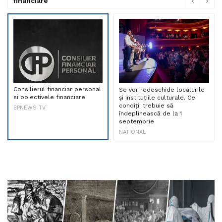
financiare
Consilierul financiar personal
Se vor redeschide localurile
si obiectivele financiare
și instituțiile culturale. Ce
condiții trebuie să
BPNEWS TV
îndeplinească de la 1
septembrie
NATIONAL