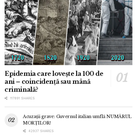
Epidemia care lovește la 100 de
ani – coincidență sau mână
criminală?
117891 SHARES
Acuzații grave: Guvernul italian umflă NUMĂRUL
MORȚILOR!
42937 SHARES