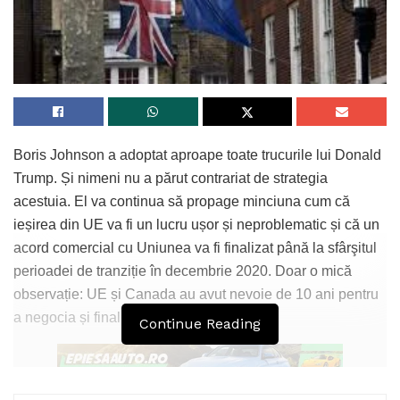
Boris Johnson a adoptat aproape toate trucurile lui Donald
Trump. Și nimeni nu a părut contrariat de strategia
acestuia. El va continua să propage minciuna cum că
ieșirea din UE va fi un lucru ușor și neproblematic și că un
acord comercial cu Uniunea va fi finalizat până la sfârşitul
perioadei de tranziție în decembrie 2020. Doar o mică
observație: UE și Canada au avut nevoie de 10 ani pentru
a negocia și finaliza acordul lor comercial.
Continue Reading