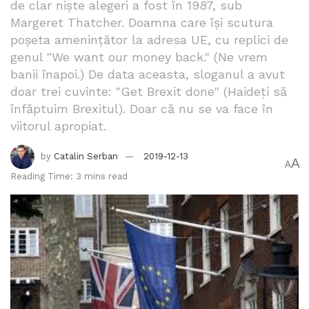
de clar niște alegeri a fost în 1987, sub
izabela stanescu
la lega
legi anti-imigranti
Margeret Thatcher. Doamna care își scutura
poșeta amenințător la adresa UE, cu replici de
matteo salvini
miscare civica
nationalism
genul "We want our money back." (Ne vrem
proteste roma
Roma
sardinele
banii înapoi.) De data aceasta, sloganul a avut
doar trei cuvinte: "Get Brexit done" (Haideţi să
înfăptuim Brexitul). Doar că nu se va face în
viitorul apropiat.
by
Catalin Serban
2019-12-13
A
A
Reading Time: 3 mins read