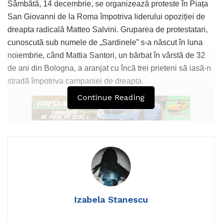
Sâmbătă, 14 decembrie, se organizează proteste în Piața
San Giovanni de la Roma împotriva liderului opoziției de
dreapta radicală Matteo Salvini. Gruparea de protestatari,
cunoscută sub numele de „Sardinele” s-a născut în luna
noiembrie, când Mattia Santori, un bărbat în vârstă de 32
de ani din Bologna, a aranjat cu încă trei prieteni să iasă-n
stradă împotriva campaniei de dreapta.
Continue Reading
Aceștia au decis să organizeze un protest ca răspuns la
laudele lui Salvini cum că ar umple străzile de oameni, și
într-adevăr, „Sardinele” au strâns 15.000 de oameni într-o
piață din Bologna, iar această nouă mișcare a stârnit un val
de simpatie prin toată Italia.
Izabela Stanescu
La protestul de astăzi, din centrul Romei, „Sardinele” speră
să strângă în jur de 120.000 de oameni și se auto-