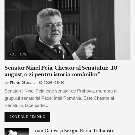
irlandezi, care au câștigat în premieră mai multe mandate
decât unioniștii pro-britanici, vor fi ispitiți oare să ceară și ei
un vot privind separarea de Marea Britanie?
Rezultatul acestui scrutin definește rolul viitor al Marii
Britanii în lume. Și marchează o transformare majoră a
politicii britanice, care va marca țara mulți ani de acum
POLITICS
înainte.
Senator Ninel Peia, Chestor al Senatului: „10
Tags:
catalin serban
cine câștigă
cine pierde
august, o zi pentru istoria românilor”
conservatori
scoția
se desprinde
victorie
by
Florin Olteanu
2026-08-10
www.bpnews.ro
Senatorul Ninel Peia este senator de Prahova, membru al
grupului senatorial Pace! Întâi România. Este Chestor al
Senatului, face parte...
CONTINUE READING
Ioan Ganea și Sergiu Radu, fotbaliștii