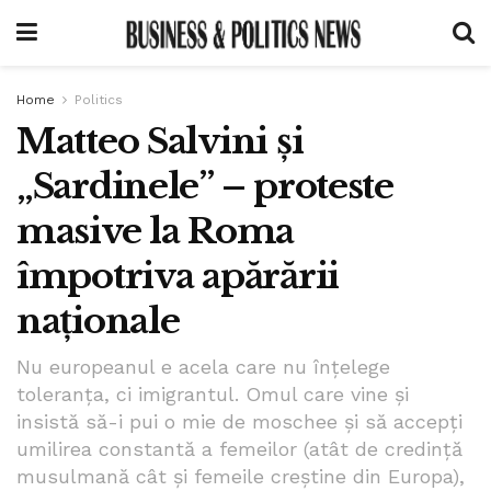
Home
Politics
Matteo Salvini și
„Sardinele” – proteste
masive la Roma
împotriva apărării
naționale
Nu europeanul e acela care nu înțelege
toleranța, ci imigrantul. Omul care vine și
insistă să-i pui o mie de moschee și să accepți
umilirea constantă a femeilor (atât de credință
musulmană cât și femeile creștine din Europa),