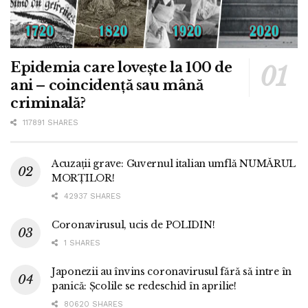
Epidemia care lovește la 100 de
ani – coincidență sau mână
criminală?
117891 SHARES
Acuzații grave: Guvernul italian umflă NUMĂRUL
MORȚILOR!
42937 SHARES
Coronavirusul, ucis de POLIDIN!
1 SHARES
Japonezii au învins coronavirusul fără să intre în
panică: Școlile se redeschid în aprilie!
80620 SHARES