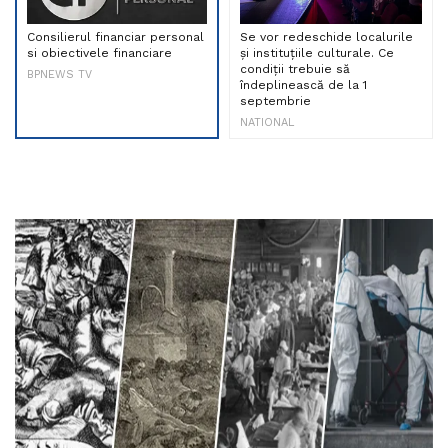
Consilierul financiar personal
Se vor redeschide localurile
si obiectivele financiare
și instituțiile culturale. Ce
condiții trebuie să
BPNEWS TV
îndeplinească de la 1
septembrie
NATIONAL