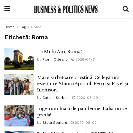
Home
Tag
Roma
Etichetă:
Roma
La Mulți Ani, Roma!
by
Florin Olteanu
2026-04-21
Mare sărbătoare creștină. Ce legătură
este între Sființii Apostoli Petru și Pavel și
închisori
by
Catalin Serban
2020-06-29
Îngenunchiată de pandemie, Italia nu se
predă!
by
Stela Spataru
2020-06-02