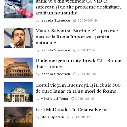
Italia: 99% din victimele COVID-19
sufereau și de alte probleme de sănătate,
arată un nou studiu
by
Izabela Stanescu
2020-03-19
Matteo Salvini și „Sardinele” – proteste
masive la Roma împotriva apărării
naționale
by
Izabela Stanescu
2019-12-14
Unde mergem în city-break #2 – Roma:
that’s amore!
by
Izabela Stanescu
2019-10-30
Costul vieții în București. Își trebuie 500
de euro lunar ca să nu mori de foame
by
Mihai Vlad Toma
2019-08-19
Fără McDonald’s în Cetatea Eternă
by
Stela Spataru
2019-08-01