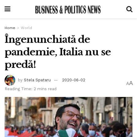
Home
World
Îngenunchiată de
pandemie, Italia nu se
predă!
by
Stela Spataru
2020-06-02
A
A
Reading Time: 2 mins read