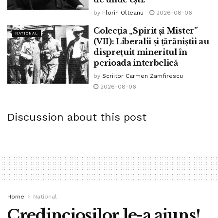
politicienii știu asta, dar preferă să mai bată monedă pe
by
Florin Olteanu
2026-08-06
tema asta pentru că știu ce-i așteaptă când vor ieși oamenii
Colecția „Spirit și Mister”
în stradă cu adevărat. În Italia, dar nu numai.
NATIONAL
(VII): Liberalii și țărăniștii au
disprețuit mineritul în
Tags:
bpnews
italia nu se predă
manifestație
perioada interbelică
matteo salvini
Roma
ziua națională a Italiei
by
Scriitor Carmen Zamfirescu
2026-08-06
Discussion about this post
Home
National
Credincioșilor le-a ajuns!