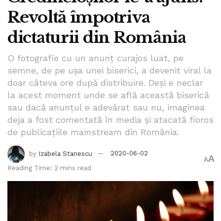
Revoltă împotriva
dictaturii din România
O fotografie cu un anunț curajos luat, pe
semne, de pe ușa unei biserici, a devenit viral la
doar câteva ore după distribuire. Deși e neclar
la acest moment unde se află această biserică
sau dacă anunțul e adevărat sau nu, imaginea
deja a fost comentată în media și atacată fioros
de publicațiile mainstream din România.
by
Izabela Stanescu
2020-06-02
A
A
Reading Time: 2 mins read