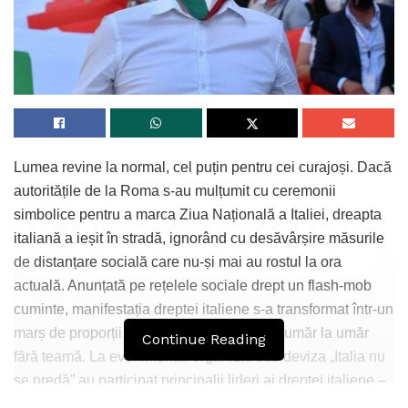
Lumea revine la normal, cel puțin pentru cei curajoși. Dacă
autoritățile de la Roma s-au mulțumit cu ceremonii
simbolice pentru a marca Ziua Națională a Italiei, dreapta
italiană a ieșit în stradă, ignorând cu desăvârșire măsurile
de distanțare socială care nu-și mai au rostul la ora
actuală. Anunțată pe rețelele sociale drept un flash-mob
cuminte, manifestația dreptei italiene s-a transformat într-un
marș de proporții în care oamenii au mers umăr la umăr
Continue Reading
fără teamă. La evenimentul organizat sub deviza „Italia nu
se predă” au participat principalii lideri ai dreptei italiene –
Matteo Salvini (La Lega), Giorgia Meloni (Fratelli d’Italia) și