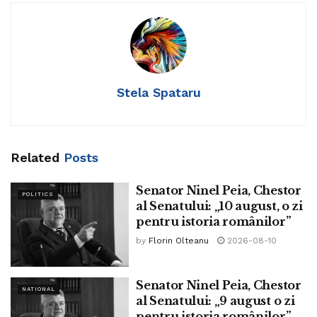
Antonio Tajani, cofondator al partidului lui Silvio
Berlusconi, Forza Italia.
Stela Spataru
Ieșirea oamenilor în stradă este momentul de care se tem
majoritatea liderilor europeni, care s-au priceput să impună
restricții, dar nu au soluții la problemele economice ale
Related
Posts
țărilor lor. Chiar dacă liderii dreptei au încercat să nu
devieze de la scopul manifestației, celebrarea Zilei
Senator Ninel Peia, Chestor
POLITICS
Naționale, mulți dintre participanți și-au exprimat
al Senatului: „10 august, o zi
pentru istoria românilor”
indignarea față de restrângerea drepturilor și libertăților
fundamentale în timpul izolării forțate și nu au lipsit
by
Florin Olteanu
2026-08-10
înjurăturile foarte pitorești la adresa premierului Giuseppe
Conte.
Senator Ninel Peia, Chestor
NATIONAL
al Senatului: „9 august o zi
În ceea ce-l privește, Matteo Salvini s-a abținut de la
pentru istoria românilor”